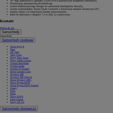
18" felgi aluminiowe z oponami 235/60 R18 (z plastikowym kołpakiem ochronnym),
klimatyzację automatyczną (dwustrefową),
system bezkluczykowego dostępu do samochodu (Inteligentny kluczyk),
system multimedialny Toyota Smart Connect® z kolorowym ekranem dotykowym (8"),
kamerę cofania z ze statycznymi liniami pomocniczymi,
kabel do ładowania o długości 7,5 m (Typ 2) z pokrowcem.
Kontakt
Napisz do nas
Samochody
Samochody
Samochody osobowe
Nowe Aygo X
Yaris
GR Yaris
Yaris Cross
Nowy Yaris Cross
Nowy Urban Cruiser
Corolla Hatchback
Corolla Sedan
Corolla TS Kombi
Nowa Corolla Cross
Toyota C-HR
Toyota C-HR Plug-in
Nowa Toyota C-HR+
Nowa Toyota bZ4X
Nowa Toyota bZ4X Touring
Camry
Prius
Mirai
Nowy RAV4
Land Cruiser
Nowy GR GT
Samochody dostawcze