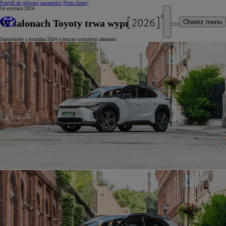
Przejdź do głównej zawartości
(Press Enter)
14 stycznia 2024
W salonach Toyoty trwa wyprzedaż
Otwórz menu
Samochody z rocznika 2024 z jeszcze wyższymi rabatami