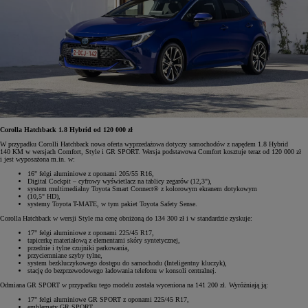
Corolla Hatchback 1.8 Hybrid od 120 000 zł
W przypadku Corolli Hatchback nowa oferta wyprzedażowa dotyczy samochodów z napędem 1.8 Hybrid
140 KM w wersjach Comfort, Style i GR SPORT. Wersja podstawowa Comfort kosztuje teraz od 120 000 zł
i jest wyposażona m.in. w:
16" felgi aluminiowe z oponami 205/55 R16,
Digital Cockpit – cyfrowy wyświetlacz na tablicy zegarów (12,3"),
system multimedialny Toyota Smart Connect® z kolorowym ekranem dotykowym
(10,5" HD),
systemy Toyota T-MATE, w tym pakiet Toyota Safety Sense.
Corolla Hatchback w wersji Style ma cenę obniżoną do 134 300 zł i w standardzie zyskuje:
17" felgi aluminiowe z oponami 225/45 R17,
tapicerkę materiałową z elementami skóry syntetycznej,
przednie i tylne czujniki parkowania,
przyciemniane szyby tylne,
system bezkluczykowego dostępu do samochodu (Inteligentny kluczyk),
stację do bezprzewodowego ładowania telefonu w konsoli centralnej.
Odmiana GR SPORT w przypadku tego modelu została wyceniona na 141 200 zł. Wyróżniają ją:
17" felgi aluminiowe GR SPORT z oponami 225/45 R17,
emblematy GR SPORT,