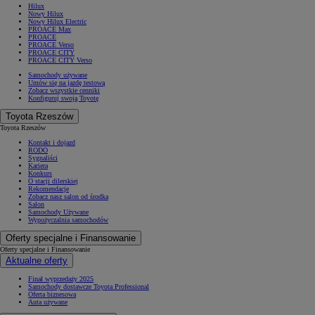
Hilux
Nowy Hilux
Nowy Hilux Electric
PROACE Max
PROACE
PROACE Verso
PROACE CITY
PROACE CITY Verso
Samochody używane
Umów się na jazdę testową
Zobacz wszystkie cenniki
Konfiguruj swoją Toyotę
Toyota Rzeszów
Toyota Rzeszów
Kontakt i dojazd
RODO
Sygnaliści
Kariera
Konkurs
O stacji dilerskiej
Rekomendacje
Zobacz nasz salon od środka
Salon
Samochody Używane
Wypożyczalnia samochodów
Oferty specjalne i Finansowanie
Oferty specjalne i Finansowanie
Aktualne oferty
Finał wyprzedaży 2025
Samochody dostawcze Toyota Professional
Oferta biznesowa
Auta używane