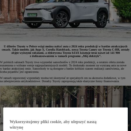
U dilerów Toyoty w Polsce wciąż można nabyć auta z 2024 roku produkcji w bardzo atrakcyjnych
cenach. Takie modele, jak Aygo X, Corolla Hatchback, nowa Toyota Camry czy Toyota C-HR, zostały
objęte wyższymi rabatami, a elektryczna Toyota bZ4X kosztuje teraz nawet od 141 900
z dofinansowaniem w ramach programu „Mój elektryk”.
W polskich salonach Toyoty trwa wyprzedaż samochodów z 2024 roku produkcji, a ostatnio oferta została
rozszerzona o wybrane wersje najpopularniejszych modeli. To doskonały moment na wymianę auta na nowe
w bardzo atrakcyjnej cenie. Samochody te są dostępne z bardzo krótkim czasem realizacji zamówienia, ale
liczba pojazdów jest ograniczona.
W ramach tegorocznej wyprzedaży można też skorzystać ze specjalnych cen na akcesoria dodatkowe, w tym
na zabezpieczenia antykradzieżowe. Doradcy Toyoty zaproponują także elastyczne formy finansowania.
Wykorzystujemy pliki cookie, aby ulepszyć naszą
witrynę