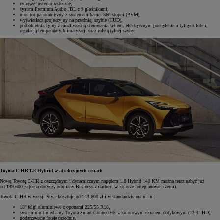
cyfrowe lusterko wsteczne,
system Premium Audio JBL z 9 głośnikami,
monitor panoramiczny z systemem kamer 360 stopni (PVM),
wyświetlacz projekcyjny na przedniej szybie (HUD),
podłokietnik tylny z możliwością sterowania radiem, elektrycznym pochyleniem tylnych foteli,
regulacją temperatury klimatyzacji oraz roletą tylnej szyby.
Toyota C-HR 1.8 Hybrid w atrakcyjnych cenach
Nową Toyotę C-HR z oszczędnym i dynamicznym napędem 1.8 Hybrid 140 KM można teraz nabyć już
od 139 600 zł (cena dotyczy odmiany Business z dachem w kolorze fortepianowej czerni).
Toyota C-HR w wersji Style kosztuje od 143 600 zł i w standardzie ma m.in.:
18" felgi aluminiowe z oponami 225/55 R18,
system multimedialny Toyota Smart Connect+® z kolorowym ekranem dotykowym (12,3" HD),
podgrzewane fotele przednie,