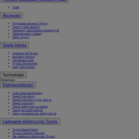
Trade
Akcesoria
Oryginalne akcesoria Toyoty
Opony i koła zimowe
Zabudowy samochodów dostawczych
Zabezpieczenia i alarmy
Sklep Toyoty
Strefa klienta
Aplikacja MyToyota
Instrukcje obsługi
Aktualizacja map
System Bluetooth®
Karty Ratownicze
Technologie
Technologie
Elektromobilność
Lider elektromobilności
Napęd hybrydowy
Napęd hybrydowy typu plug-in
Napęd wodorowy
Napęd elektryczny na baterię
Zasięg aut elektrycznych
Zalety posiadania aut elektrycznych
Ładowanie elektrycznej Toyoty
Toyota HomeCharge
Toyota Charging Network
Jak naładować elektryczną Toyotę?