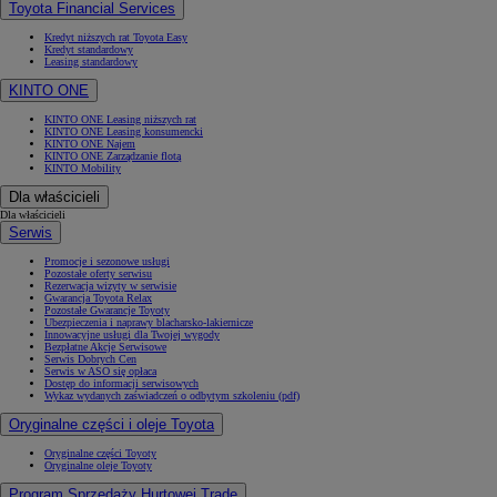
Toyota Financial Services
Kredyt niższych rat Toyota Easy
Kredyt standardowy
Leasing standardowy
KINTO ONE
KINTO ONE Leasing niższych rat
KINTO ONE Leasing konsumencki
KINTO ONE Najem
KINTO ONE Zarządzanie flotą
KINTO Mobility
Dla właścicieli
Dla właścicieli
Serwis
Promocje i sezonowe usługi
Pozostałe oferty serwisu
Rezerwacja wizyty w serwisie
Gwarancja Toyota Relax
Pozostałe Gwarancje Toyoty
Ubezpieczenia i naprawy blacharsko-lakiernicze
Innowacyjne usługi dla Twojej wygody
Bezpłatne Akcje Serwisowe
Serwis Dobrych Cen
Serwis w ASO się opłaca
Dostęp do informacji serwisowych
Wykaz wydanych zaświadczeń o odbytym szkoleniu (pdf)
Oryginalne części i oleje Toyota
Oryginalne części Toyoty
Oryginalne oleje Toyoty
Program Sprzedaży Hurtowej Trade