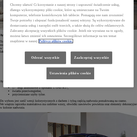
Chcemy ułatwić Ci korzystanie z naszej strony i usprawnić świadczenie usług,
dlatego wykorzystujemy pliki cookie, które są umieszczane na Twoim
komputerze, telefonie komórkowym lub tablecie. Pomagają one nam zrozumieć
Twoje potrzeby i ulepszać funkcjonalność naszej witryny. Są wykorzystywane do
dostarczania usług i narzędzi osób trzecich, a także służą do celów reklamowych.
Zalecamy akceptację wszystkich plików cookie. Jeżeli nie wyrażasz na to zgody,
Aygo X z rabatem do 6000 zł
możesz łatwo zmienić ich ustawienia. Szczegółowe informacje na ten temat
znajdziesz w naszej
Polityce plików cookie.
Toyota Aygo X kosztuje teraz od 65 900 zł. Do wyprzedażowej oferty dołączyły ostatnie egzemplarze tego
modelu w wersji Comfort ze skrzynią Multidrive S oraz samochody w odmianie Style, które objęto rabatem
w wysokości 6000 zł. Aygo X Comfort z automatyczną przekładnią można zamówić w jednym z czterech
lakierów, a wyposażenie standardowe obejmuje m.in.
Odrzuć wszystkie
Zaakceptuj wszystkie
system multimedialny Toyota Touch® 3 z kolorowym ekranem dotykowym (9"),
interfejsy Apple CarPlay* i Android Auto™ (połączenie bezprzewodowe),
kamerę cofania ze statycznymi liniami pomocniczymi,
manualną klimatyzację,
17" felgi stalowe z kołpakami i oponami 175/65 R17,
Ustawienia plików cookie
systemy bezpieczeństwa Toyota T-MATE.
Aygo X w wersji Style zyskuje m.in.:
17" felgi aluminiowe z oponami 175/65 R17,
światła przeciwmgielne,
przyciemniane szyby tylne.
Do wyboru jest sześć wersji kolorystycznych z dachem i tylną częścią nadwozia pomalowaną na czarno.
We wnętrzu tapicerka materiałowa ma ozdobne wzory, obwódki nawiewów powietrza oraz elementy dekoracyjne
w kolorze nadwozia.