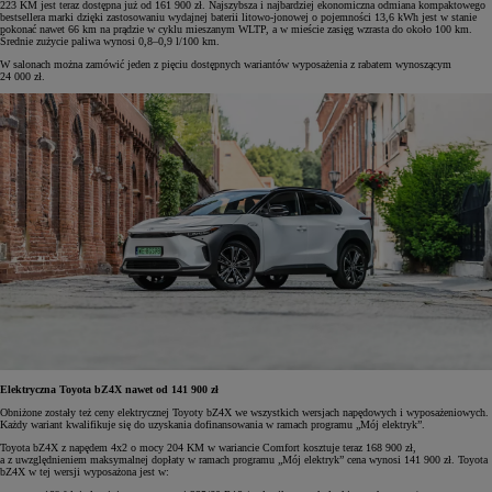
223 KM jest teraz dostępna już od 161 900 zł. Najszybsza i najbardziej ekonomiczna odmiana kompaktowego
bestsellera marki dzięki zastosowaniu wydajnej baterii litowo-jonowej o pojemności 13,6 kWh jest w stanie
pokonać nawet 66 km na prądzie w cyklu mieszanym WLTP, a w mieście zasięg wzrasta do około 100 km.
Średnie zużycie paliwa wynosi 0,8–0,9 l/100 km.
W salonach można zamówić jeden z pięciu dostępnych wariantów wyposażenia z rabatem wynoszącym
24 000 zł.
Elektryczna Toyota bZ4X nawet od 141 900 zł
Obniżone zostały też ceny elektrycznej Toyoty bZ4X we wszystkich wersjach napędowych i wyposażeniowych.
Każdy wariant kwalifikuje się do uzyskania dofinansowania w ramach programu „Mój elektryk”.
Toyota bZ4X z napędem 4x2 o mocy 204 KM w wariancie Comfort kosztuje teraz 168 900 zł,
a z uwzględnieniem maksymalnej dopłaty w ramach programu „Mój elektryk” cena wynosi 141 900 zł. Toyota
bZ4X w tej wersji wyposażona jest w: