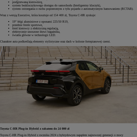
podgrzewaną kierownicę,
system bezkluczykowego dostępu do samochodu (Inteligentny kluczyk),
system ostrzegania o ruchu poprzecznym z tyłu pojazdu z automatycznym hamowaniem (RCTAB).
Wraz z wersją Executive, która kosztuje od 154 400 zł, Toyota C-HR zyskuje:
19" felgi aluminiowe z oponami 225/50 R19,
przednie fotele sportowe,
fotel kierowcy z elektryczną regulacją,
elektrycznie unoszone drzwi bagażnika,
światła główne w technologii LED.
Charakter auta podkreślają elementy stylistyczne oraz dach w kolorze fortepianowej czerni.
Toyota C-HR Plug-in Hybrid z rabatem do 24 000 zł
Toyota C-HR Plug-in Hybrid z rocznika 2024 z hybrydowym napędem najnowszej generacji o mocy