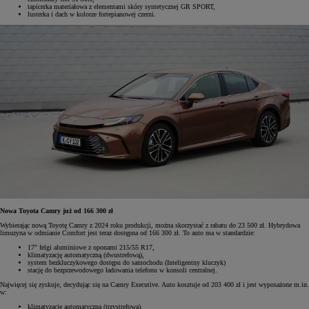
tapicerka materiałowa z elementami skóry syntetycznej GR SPORT,
lusterka i dach w kolorze fortepianowej czerni.
Nowa Toyota Camry już od 166 300 zł
Wybierając nową Toyotę Camry z 2024 roku produkcji, można skorzystać z rabatu do 23 500 zł. Hybrydowa
limuzyna w odmianie Comfort jest teraz dostępna od 166 300 zł. To auto ma w standardzie:
17" felgi aluminiowe z oponami 215/55 R17,
klimatyzację automatyczną (dwustrefową),
system bezkluczykowego dostępu do samochodu (Inteligentny kluczyk)
stację do bezprzewodowego ładowania telefonu w konsoli centralnej.
Najwięcej się zyskuje, decydując się na Camry Executive. Auto kosztuje od 203 400 zł i jest wyposażone m.in.
w:
klimatyzację automatyczną (trzystrefową),