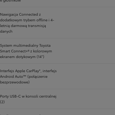
6 głośników
Nawigacja Connected z
dodatkowym trybem offline i 4-
letnią darmową transmisją
danych
System multimedialny Toyota
Smart Connect+® z kolorowym
ekranem dotykowym (14")
Interfejs Apple CarPlay*, interfejs
Android Auto™ (połączenie
bezprzewodowe)
Porty USB-C w konsoli centralnej
(2)