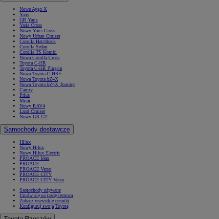
Nowe Aygo X
Yaris
GR Yaris
Yaris Cross
Nowy Yaris Cross
Nowy Urban Cruiser
Corolla Hatchback
Corolla Sedan
Corolla TS Kombi
Nowa Corolla Cross
Toyota C-HR
Toyota C-HR Plug-in
Nowa Toyota C-HR+
Nowa Toyota bZ4X
Nowa Toyota bZ4X Touring
Camry
Prius
Mirai
Nowy RAV4
Land Cruiser
Nowy GR GT
Samochody dostawcze
Hilux
Nowy Hilux
Nowy Hilux Electric
PROACE Max
PROACE
PROACE Verso
PROACE CITY
PROACE CITY Verso
Samochody używane
Umów się na jazdę testową
Zobacz wszystkie cenniki
Konfiguruj swoją Toyotę
Toyota Rzeszów