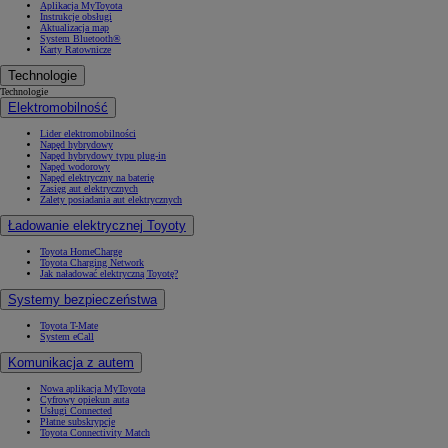
Aplikacja MyToyota
Instrukcje obsługi
Aktualizacja map
System Bluetooth®
Karty Ratownicze
Technologie
Technologie
Elektromobilność
Lider elektromobilności
Napęd hybrydowy
Napęd hybrydowy typu plug-in
Napęd wodorowy
Napęd elektryczny na baterię
Zasięg aut elektrycznych
Zalety posiadania aut elektrycznych
Ładowanie elektrycznej Toyoty
Toyota HomeCharge
Toyota Charging Network
Jak naładować elektryczną Toyotę?
Systemy bezpieczeństwa
Toyota T-Mate
System eCall
Komunikacja z autem
Nowa aplikacja MyToyota
Cyfrowy opiekun auta
Usługi Connected
Płatne subskrypcje
Toyota Connectivity Match