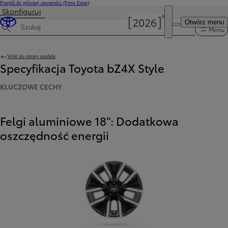
Przejdź do głównej zawartości
(Press Enter)
Skonfiguruj
Otwórz menu
Menu
Wyszukaj dane techniczne
Wróć do strony modelu
Specyfikacja Toyota bZ4X Style
KLUCZOWE CECHY
Felgi aluminiowe 18": Dodatkowa
oszczędność energii