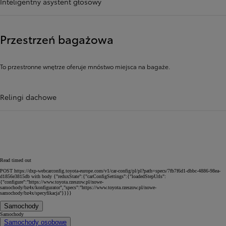
Inteligentny asystent głosowy
Przestrzeń bagażowa
To przestronne wnętrze oferuje mnóstwo miejsca na bagaże.
Relingi dachowe
Read timed out
POST https://dxp-webcarconfig.toyota-europe.com/v1/car-config/pl/pl?path=specs/7fb7f6d1-dbbc-4886-98ea-
d1856e3815db with body {"reduxState":{"carConfigSettings":{"loadedStepUrls":
{"configure":"https://www.toyota.rzeszow.pl/nowe-
samochody/bz4x/konfigurator","specs":"https://www.toyota.rzeszow.pl/nowe-
samochody/bz4x/specyfikacja"}}}}
Samochody
Samochody
Samochody osobowe