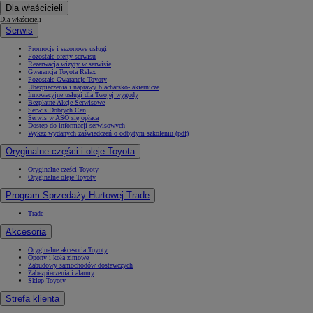
Dla właścicieli
Dla właścicieli
Serwis
Promocje i sezonowe usługi
Pozostałe oferty serwisu
Rezerwacja wizyty w serwisie
Gwarancja Toyota Relax
Pozostałe Gwarancje Toyoty
Ubezpieczenia i naprawy blacharsko-lakiernicze
Innowacyjne usługi dla Twojej wygody
Bezpłatne Akcje Serwisowe
Serwis Dobrych Cen
Serwis w ASO się opłaca
Dostęp do informacji serwisowych
Wykaz wydanych zaświadczeń o odbytym szkoleniu (pdf)
Oryginalne części i oleje Toyota
Oryginalne części Toyoty
Oryginalne oleje Toyoty
Program Sprzedaży Hurtowej Trade
Trade
Akcesoria
Oryginalne akcesoria Toyoty
Opony i koła zimowe
Zabudowy samochodów dostawczych
Zabezpieczenia i alarmy
Sklep Toyoty
Strefa klienta