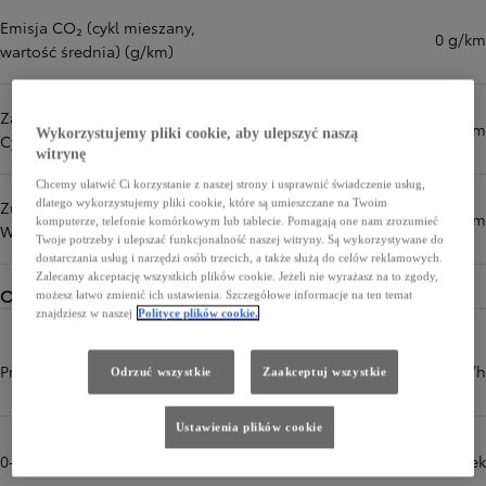
Emisja CO₂ (cykl mieszany,
0 g/km
wartość średnia) (g/km)
Zasięg w trybie elektrycznym -
444 km
Wykorzystujemy pliki cookie, aby ulepszyć naszą
Cykl mieszany WLTP (km)
witrynę
Chcemy ułatwić Ci korzystanie z naszej strony i usprawnić świadczenie usług,
dlatego wykorzystujemy pliki cookie, które są umieszczane na Twoim
Zużycie energii - Cykl mieszany
139 Wh/km
komputerze, telefonie komórkowym lub tablecie. Pomagają one nam zrozumieć
WLTP
Twoje potrzeby i ulepszać funkcjonalność naszej witryny. Są wykorzystywane do
dostarczania usług i narzędzi osób trzecich, a także służą do celów reklamowych.
Zalecamy akceptację wszystkich plików cookie. Jeżeli nie wyrażasz na to zgody,
Osiągi
możesz łatwo zmienić ich ustawienia. Szczegółowe informacje na ten temat
znajdziesz w naszej
Polityce plików cookie.
Prędkość maksymalna (km/h)
140 km/h
Odrzuć wszystkie
Zaakceptuj wszystkie
Ustawienia plików cookie
0-100 km/h (sek)
8,6 sek