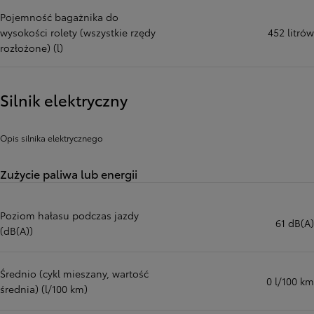
Pojemność bagażnika do
wysokości rolety (wszystkie rzędy
452 litrów
rozłożone) (l)
Silnik elektryczny
Opis silnika elektrycznego
Zużycie paliwa lub energii
Poziom hałasu podczas jazdy
61 dB(A)
(dB(A))
Średnio (cykl mieszany, wartość
0 l/100 km
średnia) (l/100 km)