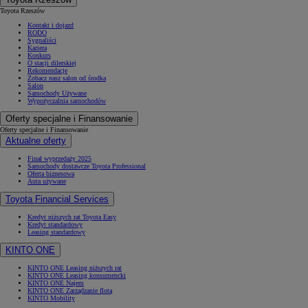
Toyota Rzeszów
Kontakt i dojazd
RODO
Sygnaliści
Kariera
Konkurs
O stacji dilerskiej
Rekomendacje
Zobacz nasz salon od środka
Salon
Samochody Używane
Wypożyczalnia samochodów
Oferty specjalne i Finansowanie
Oferty specjalne i Finansowanie
Aktualne oferty
Finał wyprzedaży 2025
Samochody dostawcze Toyota Professional
Oferta biznesowa
Auta używane
Toyota Financial Services
Kredyt niższych rat Toyota Easy
Kredyt standardowy
Leasing standardowy
KINTO ONE
KINTO ONE Leasing niższych rat
KINTO ONE Leasing konsumencki
KINTO ONE Najem
KINTO ONE Zarządzanie flotą
KINTO Mobility