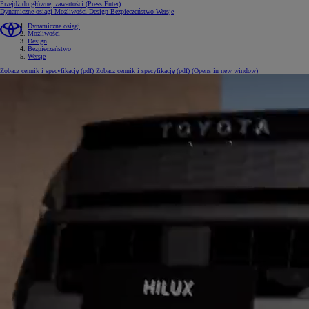
Przejdź do głównej zawartości
(Press Enter)
Dynamiczne osiągi
Możliwości
Design
Bezpieczeństwo
Wersje
Dynamiczne osiągi
Możliwości
Design
Bezpieczeństwo
Wersje
Zobacz cennik i specyfikację (pdf)
Zobacz cennik i specyfikację (pdf)
(Opens in new window)