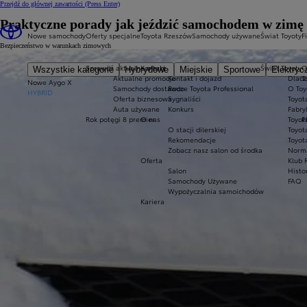
Przejdź do głównej zawartości
(Press Enter)
Praktyczne porady jak jeździć samochodem w zimę
Nowe samochody
Oferty specjalne
Toyota Rzeszów
Samochody używane
Świat Toyoty
F
Bezpieczeństwo w warunkach zimowych
Sprawdź aktualne oferty
Kontakt
Świat Toyoty
O
Wszystkie kategorie
Hybrydowe
Miejskie
Sportowe
Elektryc
Aktualne promocje
Kontakt i dojazd
Dlacz
T
Nowe Aygo X
Samochody dostawcze Toyota Professional
Rodo
O Toy
HYBRID
Oferta biznesowa
Sygnaliści
Toyot
Auta używane
Konkurs
Fabry
Rok potęgi 8 premier
O nas
Toyot
P
O stacji dilerskiej
Toyot
Rekomendacje
Toyot
Zobacz nasz salon od środka
Norm
Oferta
Klub 
Salon
Histo
Samochody Używane
FAQ
Wypożyczalnia samoichodów
Kariera