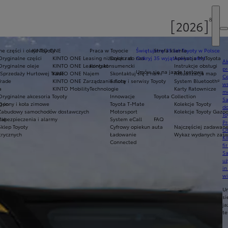
e części i oleje Toyoty
KINTO ONE
Praca w Toyocie
Świętujemy 35 lat Toyoty w Polsce
Strefa klienta
Oryginalne części
KINTO ONE Leasing niższych rat
Dołącz do nas
Odkryj 35 wyjątkowych ofert
Aplikacja MyToyota
Ak
Oryginalne oleje
KINTO ONE Leasing konsumencki
Kontakt
Instrukcje obsługi
pr
Umów się na jazdę testową
Sprzedaży Hurtowej Trade
KINTO ONE Najem
Skontaktuj się z nami
Aktualizacja map
Ce
Trade
KINTO ONE Zarządzanie flotą
Salony i serwisy Toyoty
System Bluetooth®
ws
a
KINTO Mobility
Technologie
Karty Ratownicze
mo
Oryginalne akcesoria Toyoty
Innowacje
Toyota Collection
S
g-in
Opony i koła zimowe
Toyota T-Mate
Kolekcje Toyoty
do
Zabudowy samochodów dostawczych
Motorsport
Kolekcje Toyoty Gazo
To
rię
Zabezpieczenia i alarmy
System eCall
FAQ
Pr
Sklep Toyoty
Cyfrowy opiekun auta
Najczęściej zadawane
Of
trycznych
Ładowanie
Wykaz wydanych zaświ
KI
Connected
fi
S
u
in
w
U
si
ja
te