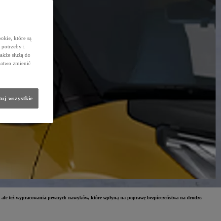
okie, które są
potrzeby i
także służą do
łatwo zmienić
uj wszystkie
, ale też wypracowania pewnych nawyków, które wpłyną na poprawę bezpieczeństwa na drodze.