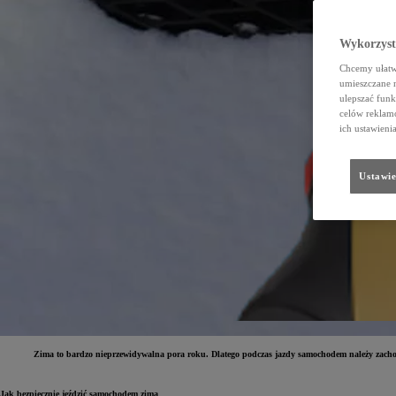
Wykorzystu
Chcemy ułatwi
umieszczane 
ulepszać funk
celów reklamo
ich ustawieni
Ustawie
Zima to bardzo nieprzewidywalna pora roku. Dlatego podczas jazdy samochodem należy zacho
Jak bezpiecznie jeździć samochodem zimą