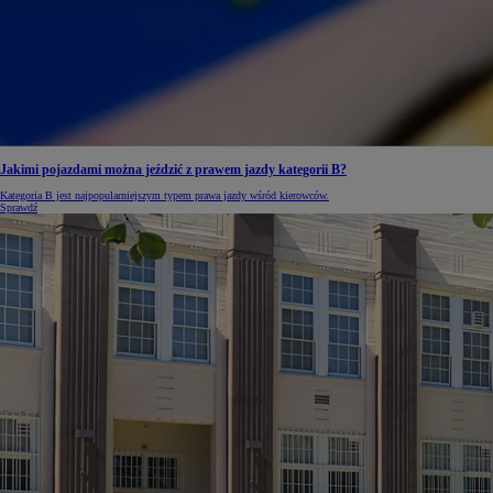
Jakimi pojazdami można jeździć z prawem jazdy kategorii B?
Kategoria B jest najpopularniejszym typem prawa jazdy wśród kierowców.
Sprawdź