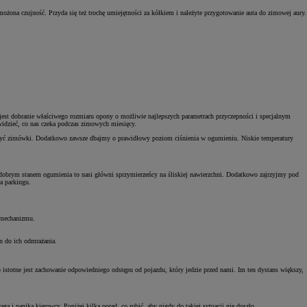
ożona czujność. Przyda się też trochę umiejętności za kółkiem i należyte przygotowanie auta do zimowej aury.
est dobranie właściwego rozmiaru opony o możliwie najlepszych parametrach przyczepności i specjalnym
ewidzieć, co nas czeka podczas zimowych miesięcy.
założyć zimówki. Dodatkowo zawsze dbajmy o prawidłowy poziom ciśnienia w ogumieniu. Niskie temperatury
obrym stanem ogumienia to nasi główni sprzymierzeńcy na śliskiej nawierzchni. Dodatkowo zajrzyjmy pod
a parkingu.
 mechanizmu.
n do ich odmrażania.
istotne jest zachowanie odpowiedniego odstępu od pojazdu, który jedzie przed nami. Im ten dystans większy,
i panika kierowcy. Poniżej kilka porad, co robić, aby nigdy do takiej sytuacji nie doszło.