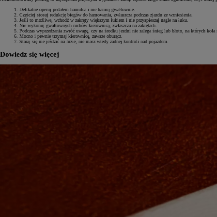
Delikatne operuj pedałem hamulca i nie hamuj gwałtownie.
Częściej stosuj redukcję biegów do hamowania, zwłaszcza podczas zjazdu ze wzniesienia.
Jeśli to możliwe, wchodź w zakręty większym łukiem i nie przyspieszaj nagle na łuku.
Nie wykonuj gwałtownych ruchów kierownicą, zwłaszcza na zakrętach.
Podczas wyprzedzania zwróć uwagę, czy na środku jezdni nie zalega śnieg lub błoto, na których koła 
Mocno i pewnie trzymaj kierownicę, zawsze oburącz.
Staraj się nie jeździć na luzie, nie masz wtedy żadnej kontroli nad pojazdem.
Dowiedz się więcej
Od
81 900 zł
Yaris Cross
HYBRID