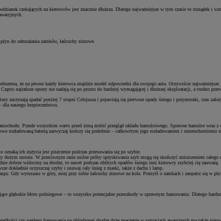
zianek czekających na kierowców jest znacznie dłuższa. Dlatego najważniejsze w tym czasie to rozsądek i wzm
awaryjnych.
, płyn do odmrażania zamków, łańcuchy zimowe.
szerna, że na pewno każdy kierowca znajdzie model odpowiedni dla swojego auta. Oczywiście najważniejsze j
 Często najtańsze opony nie nadają się po prostu do bardziej wymagającej i dłuższej eksploatacji, a trudno prz
atury zaczynają spadać poniżej 7 stopni Celsjusza i pojawiają się pierwsze opady śniegu i przymrozki, czas 
 dla naszego bezpieczeństwa.
mochodu. Przede wszystkim warto przed zimą zrobić przegląd układu hamulcowego. Sprawne hamulce wraz z d
owo rozładowaną baterią zazwyczaj kończy się podobnie – całkowitym jego rozładowaniem i unieruchomieniu n
o oznaką ich zużycia jest piszczenie podczas przesuwania się po szybie.
rzy dużym mrozie. W przeciwnym razie usilne próby spryskiwania szyb mogą się skończyć zniszczeniem całego
ędzie dobrze widoczny na drodze, to nawet podczas obfitych opadów śniegu inni kierowcy szybciej cię zauważą.
e dokładnie oczyszczaj szyby i usuwaj cały śnieg z maski, także z dachu i lamp.
 zaspy. Gdy wyruszasz w góry, miej przy sobie łańcuchy zimowe na koła. Pomyśl o zamkach i zaopatrz się w pły
gające głębokie błoto pośniegowe – to wszystko potencjalne przeszkody w sprawnym hamowaniu. Dlatego bardzo 
ędkości czy nagłego hamowania na oblodzonej drodze duże znaczenie w sytuacjach awaryjnych ma także nieuwaga 