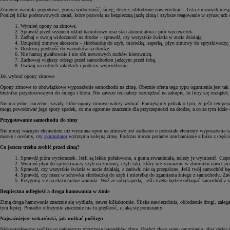
Zmienne warunki pogodowe, gorsza widoczność, śnieg, deszcz, oblodzone nawierzchnie – lista zimowych niespod
Poniżej kilka podstawowych zasad, które pozwolą na bezpieczną jazdę zimą i szybsze reagowanie w sytuacjach 
Wymień opony na zimowe.
Sprawdź przed sezonem układ hamulcowy oraz stan akumulatora i piór wycieraczek.
Zadbaj o swoją widoczność na drodze – sprawdź, czy wszystkie światła w aucie działają.
Uzupełnij zimowe akcesoria – skrobaczkę do szyb, miotełkę, saperkę, płyn zimowy do spryskiwaczy
Dostosuj prędkość do warunków na drodze.
Nie hamuj gwałtownie i nie rób nerwowych ruchów kierownicą.
Zachowaj większy odstęp przed samochodem jadącym przed tobą.
Uważaj na ostrych zakrętach i podczas wyprzedzania.
Jak wybrać opony zimowe
Opony zimowe to obowiązkowe wyposażenie samochodu na zimę. Obecnie oferta tego typu ogumienia jest tak ob
bieżniku przystosowanym do śniegu i błota. Nie zawsze też należy oszczędzać na zakupie, tu liczy się rozsądek.
Nie ma jednej naczelnej zasady, które opony zimowe należy wybrać. Pamiętajmy jednak o tym, że jeśli temper
mogą powodować jego spory spadek, co ma ogromne znaczenie dla przyczepności na drodze, a co za tym idzie –
Przygotowanie samochodu do zimy
Nie mniej ważnym elementem niż wymiana opon na zimowe jest zadbanie o pozostałe elementy wyposażenia sa
maskę i oceńmy, czy
akumulator
wytrzyma kolejną zimę. Podczas mrozu poranne uruchamianie silnika z części
Co jeszcze trzeba zrobić przed zimą?
Sprawdź pióra wycieraczek. Jeśli są lekko pofalowane, a guma stwardniała, należy je wymienić. Częst
Wymień płyn do spryskiwaczy szyb na zimowy, czyli taki, który nie zamarznie w zbiorniku nawet p
Sprawdź, czy wszystkie światła w aucie działają, a żarówki nie są przepalone. Jeśli twój samochód b
Sprawdź, czy masz w schowku skrobaczkę do szyb i miotełkę do zgarniania śniegu z samochodu. Zawsz
Przygotuj się na ekstremalne warunki. Woź ze sobą saperkę, jeśli trzeba będzie odkopać samochód z
Bezpieczna odległość a droga hamowania w zimie
Zimą droga hamowania znacznie się wydłuża, nawet kilkakrotnie. Śliska nawierzchnia, oblodzenie drogi, zale
tym lepiej. Ponadto olbrzymie znaczenie ma tu prędkość, z jaką się poruszamy.
Najważniejsze wskazówki, jak unikać poślizgu
Niekontrolowany poślizg to najczęstsza przyczyna wypadków zimą. Oprócz złego stanu ogumienia, zbyt dużej pr