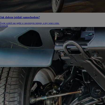
Jak dobrze jeździć samochodem?
Od
105 300 zł
Świat wokół nas pędzi w zawrotnym tempie, a my wraz z nim.
Corolla Hatchback
Sprawdź
HYBRID