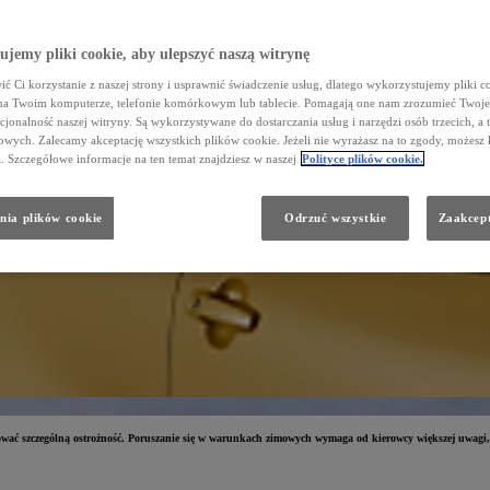
jemy pliki cookie, aby ulepszyć naszą witrynę
ć Ci korzystanie z naszej strony i usprawnić świadczenie usług, dlatego wykorzystujemy pliki co
na Twoim komputerze, telefonie komórkowym lub tablecie. Pomagają one nam zrozumieć Twoje 
cjonalność naszej witryny. Są wykorzystywane do dostarczania usług i narzędzi osób trzecich, a 
wych. Zalecamy akceptację wszystkich plików cookie. Jeżeli nie wyrażasz na to zgody, możesz 
a. Szczegółowe informacje na ten temat znajdziesz w naszej
Polityce plików cookie.
nia plików cookie
Odrzuć wszystkie
Zaakcept
wać szczególną ostrożność. Poruszanie się w warunkach zimowych wymaga od kierowcy większej uwagi