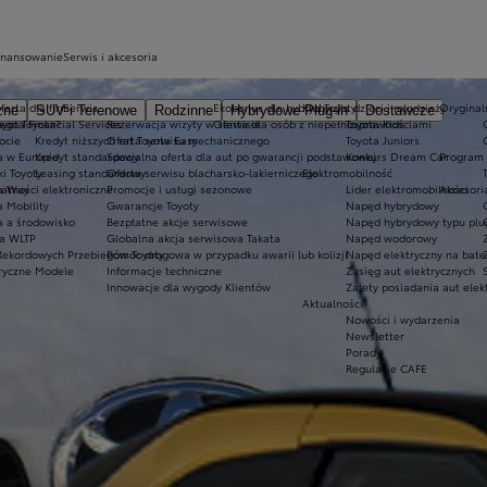
inansowanie
Serwis i akcesoria
ferta dla firm
Serwis
Ekobonus dla hybryd Toyoty
Kluby dla dzieci i młodzieży
Oryginaln
zne
SUV i Terenowe
Rodzinne
Hybrydowe Plug-in
Dostawcze
ego Toyota?
oyota Financial Services
Rezerwacja wizyty w serwisie
Oferta dla osób z niepełnosprawnościami
Toyota Kids
ocie
Kredyt niższych rat Toyota Easy
Oferta serwisu mechanicznego
Toyota Juniors
a w Europie
Kredyt standardowy
Specjalna oferta dla aut po gwarancji podstawowej
Konkurs Dream Car
Program 
ki Toyoty
Leasing standardowy
Oferta serwisu blacharsko-lakierniczego
Elektromobilność
a Way
łatności elektroniczne
Promocje i usługi sezonowe
Lider elektromobilności
Akcesori
a Mobility
Gwarancje Toyoty
Napęd hybrydowy
a a środowisko
Bezpłatne akcje serwisowe
Napęd hybrydowy typu plu
a WLTP
Globalna akcja serwisowa Takata
Napęd wodorowy
Rekordowych Przebiegów Toyoty
Pomoc drogowa w przypadku awarii lub kolizji
Napęd elektryczny na bate
ryczne Modele
Informacje techniczne
Zasięg aut elektrycznych
Innowacje dla wygody Klientów
Zalety posiadania aut elek
Aktualności
Nowości i wydarzenia
Newsletter
Porady
Regulacje CAFE