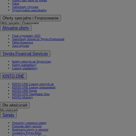
Zobacz nasz salon od środka
Salon
Samochody Używane
Wypożyczalnia samochodów
Oferty specjalne i Finansowanie
Oferty specjalne i Finansowanie
Aktualne oferty
Finał wyprzedaży 2025
Samochody dostawcze Toyota Professional
Oferta biznesowa
Auta używane
Toyota Financial Services
Kredyt niższych rat Toyota Easy
Kredyt standardowy
Leasing standardowy
KINTO ONE
KINTO ONE Leasing niższych rat
KINTO ONE Leasing konsumencki
KINTO ONE Najem
KINTO ONE Zarządzanie flotą
KINTO Mobility
Dla właścicieli
Dla właścicieli
Serwis
Promocje i sezonowe usługi
Pozostałe oferty serwisu
Rezerwacja wizyty w serwisie
Gwarancja Toyota Relax