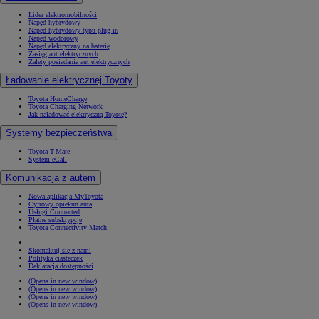
Lider elektromobilności
Napęd hybrydowy
Napęd hybrydowy typu plug-in
Napęd wodorowy
Napęd elektryczny na baterię
Zasięg aut elektrycznych
Zalety posiadania aut elektrycznych
Ładowanie elektrycznej Toyoty
Toyota HomeCharge
Toyota Charging Network
Jak naładować elektryczną Toyotę?
Systemy bezpieczeństwa
Toyota T-Mate
System eCall
Komunikacja z autem
Nowa aplikacja MyToyota
Cyfrowy opiekun auta
Usługi Connected
Płatne subskrypcje
Toyota Connectivity Match
Skontaktuj się z nami
Polityka ciasteczek
Deklaracja dostępności
(Opens in new window)
(Opens in new window)
(Opens in new window)
(Opens in new window)