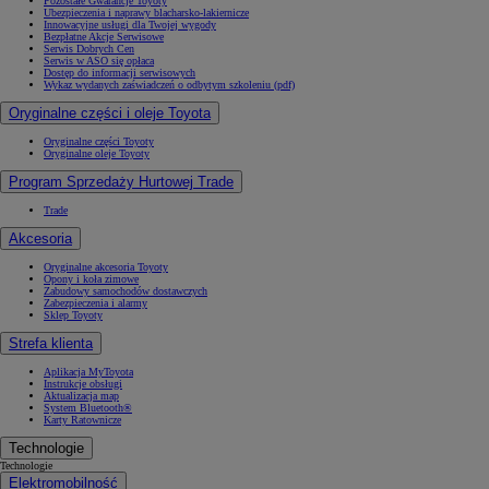
Pozostałe Gwarancje Toyoty
Ubezpieczenia i naprawy blacharsko-lakiernicze
Innowacyjne usługi dla Twojej wygody
Bezpłatne Akcje Serwisowe
Serwis Dobrych Cen
Serwis w ASO się opłaca
Dostęp do informacji serwisowych
Wykaz wydanych zaświadczeń o odbytym szkoleniu (pdf)
Oryginalne części i oleje Toyota
Oryginalne części Toyoty
Oryginalne oleje Toyoty
Program Sprzedaży Hurtowej Trade
Trade
Akcesoria
Oryginalne akcesoria Toyoty
Opony i koła zimowe
Zabudowy samochodów dostawczych
Zabezpieczenia i alarmy
Sklep Toyoty
Strefa klienta
Aplikacja MyToyota
Instrukcje obsługi
Aktualizacja map
System Bluetooth®
Karty Ratownicze
Technologie
Technologie
Elektromobilność