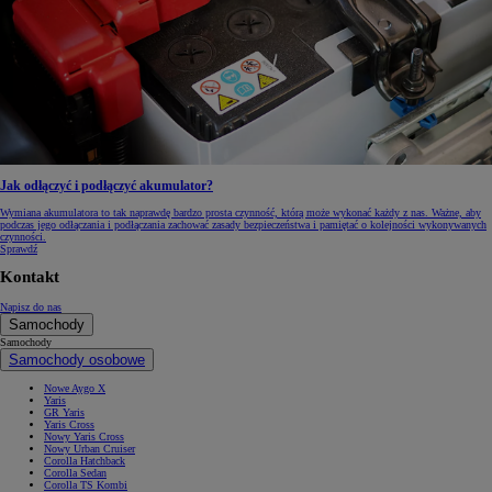
Jak odłączyć i podłączyć akumulator?
Wymiana akumulatora to tak naprawdę bardzo prosta czynność, którą może wykonać każdy z nas. Ważne, aby
podczas jego odłączania i podłączania zachować zasady bezpieczeństwa i pamiętać o kolejności wykonywanych
czynności.
Sprawdź
Kontakt
Napisz do nas
Samochody
Samochody
Samochody osobowe
Nowe Aygo X
Yaris
GR Yaris
Yaris Cross
Nowy Yaris Cross
Nowy Urban Cruiser
Corolla Hatchback
Corolla Sedan
Corolla TS Kombi