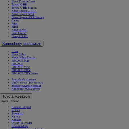
Nowa Corolla Cross
Toyota C-HR
Toyota C-HR Plug-in
Nowa Toyota C-HR+
Nowa Toyota bZ4X
Nowa Toyota bZ4X Touring
Camry
Prius
Mirai
Nowy RAV4
Land Cruiser
Nowy GR GT
Samochody dostawcze
Hilux
Nowy Hilux
Nowy Hilux Electric
PROACE Max
PROACE
PROACE Verso
PROACE CITY
PROACE CITY Verso
Samochody używane
Umów się na jazdę testową
Zobacz wszystkie cenniki
Konfiguruj swoją Toyotę
Toyota Rzeszów
Toyota Rzeszów
Kontakt i dojazd
RODO
Sygnaliści
Kariera
Konkurs
O stacji dilerskiej
Rekomendacje