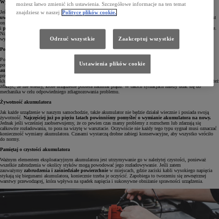
Wybór złego akumulatora
możesz łatwo zmienić ich ustawienia. Szczegółowe informacje na ten temat
znajdziesz w naszej
Polityce plików cookie.
Jeśli nie posiadamy fabrycznie zamontowanego akumulatora, lecz jest on już wymieniany, to
watro zwrócić
uwagę na jego parametry.
Bardzo często bowiem przyczyną rozładowanego akumulatora może być to, że jest
on po prostu źle dobrany do wymagań danego pojazdu. W tym celu zaglądamy do instrukcji obsługi
i
porównujemy pojemność i prąd rozruchu
. Pamiętajmy, że wartości te powinny być dokładnie takie same.
Niższa pojemność od zalecanej skutkuje problemami z porannym uruchamianiem samochodu, natomiast
Odrzuć wszystkie
Zaakceptuj wszystkie
wyższa – powoduje brak jego doładowywania i w efekcie stopniowe obniżanie sprawności.
Pobór prądu przez inne urządzenia
Powodem rozładowanego akumulatora mogą być także sytuacje, w których prąd jest pobierany w czasie
Ustawienia plików cookie
postoju. Najbardziej prozaiczną przyczyną jest oczywiście
pozostawienie włączonych świateł czy sprzętu
audio
. Dzieje się tak jednak raczej w starszych modelach, których nie wyposażono jeszcze w system
przypominania o wyłączeniu świateł w czasie postoju. Jeśli jednak jakiś sprzęt jest aktywny po wyjęciu
kluczyka ze stacyjki, to możemy być pewni, że rano uruchomienie samochodu będzie niemożliwe. Może się też
zdarzyć, że nie wiemy, które urządzenie pobiera nadmiar prądu. W takich sytuacjach należy udać się do
mechanika w celu odpowiedniego zdiagnozowania problemu.
Żywotność akumulatora
Jak każde urządzenie w naszym samochodzie, także akumulator nie będzie działał wiecznie i posiada swoją
żywotność.
Najczęściej już po pięciu latach powinniśmy pomyśleć o wymianie akumulatora na nowy.
Jednak jeśli wcześniej zaobserwujemy, że co pewien czas mamy problemy z rozruchem lub zdarzają się
całkowite rozładowania, to pora na wizytę w warsztacie. Oczywiście nie każdy tego typu sygnał musi oznaczać
konieczność wymiany akumulatora. Czasami wystarczą drobne zabiegi konserwacyjne, aby wszystko wróciło
do normy.
Pamiętaj o czystości akumulatora
Ważnym elementem eksploatacyjnym akumulatora jest utrzymywanie go w należytej czystości, ponieważ
wszelkie zabrudzenia w okolicy styków mogą powodować jego rozładowywanie. Jeśli zatem
zauważymy
zabrudzenia i zaśniedziałe powierzchnie
w miejscach, gdzie zaciski kabli wysokiego napięcia
stykają się biegunami akumulatora, koniecznie trzeba je oczyścić. Zapobiega to tworzeniu się zewnętrznej
warstwy przewodzącej, która wpływa na spadek napięcia i sukcesywne obniżanie sprawności urządzenia.