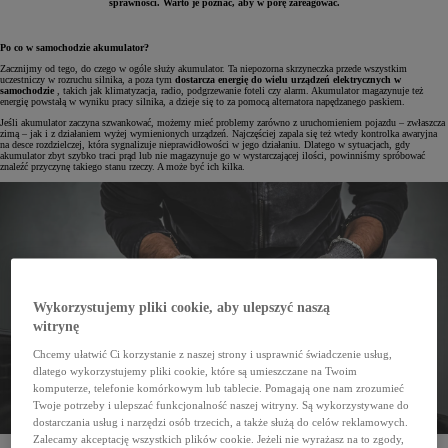
sprawności. Warto je poznać, aby w porę zareagować.
Po co w samochodzie akumulator?
Zacznijmy od tego, do czego w ogóle służy akumulator. Ta niepozorna skrzyneczka przede wszystkim
uczestniczy w rozruchu silnika, a poza tym
dostarcza energię do wielu urządzeń elektrycznych w
samochodzie
, takich jak klimatyzacja, radio, podgrzewanie foteli czy alarm. Akumulator magazynuje też
energię powstałą w wyniku pracy silnika, a dzieje się to za pomocą alternatora napędzanego paskiem.
Jeśli akumulator zaczyna szwankować, możemy mieć problemy zarówno z uruchomieniem pojazdu – zwłaszcza
zimą – jak i z działaniem wyżej wymienionych urządzeń. Najczęściej zapala się też wtedy kontrolka awaryjna
na desce rozdzielczej, która sygnalizuje nieprawidłowości w jego działaniu. Dlatego w sytuacjach, gdy
akumulator zbyt szybko traci prąd lub nie magazynuje go w wystarczającej ilości, powinniśmy spróbować
znaleźć przyczynę takiego stanu rzeczy. A może być ich kilka.
Wykorzystujemy pliki cookie, aby ulepszyć naszą
witrynę
Chcemy ułatwić Ci korzystanie z naszej strony i usprawnić świadczenie usług,
dlatego wykorzystujemy pliki cookie, które są umieszczane na Twoim
komputerze, telefonie komórkowym lub tablecie. Pomagają one nam zrozumieć
Twoje potrzeby i ulepszać funkcjonalność naszej witryny. Są wykorzystywane do
dostarczania usług i narzędzi osób trzecich, a także służą do celów reklamowych.
Zalecamy akceptację wszystkich plików cookie. Jeżeli nie wyrażasz na to zgody,