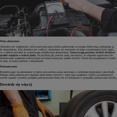
Wina alternatora
Alternator jest urządzeniem, które przetwarza pracę silnika spalinowego na energię elektryczną, przekazując ją
do akumulatora. Jeśli alternator jest wadliwy, akumulator nie otrzymuje od niego wystarczającej ilości prądu,
co w efekcie prowadzi do stopniowego rozładowania akumulatora.
Naszą uwagę powinny zwrócić chwilowe
spadki napięcia w trakcie jazdy.
Na przykład gdy podczas jazdy zauważymy, że włączenie ogrzewania lub
dodatkowego urządzenia elektrycznego powoduje nieznaczny spadek obrotów silnika lub przygaśnięcie świateł,
to znak, że mamy problem z alternatorem.
Podsumowanie
Rozładowujący się akumulator to bardzo powszechna awaria spotykana w codziennej eksploatacji samochodu.
Dlatego dobrą praktyką jest regularne sprawdzanie czystości i stanu tego urządzenia. Oprócz poważniejszych
usterek czasami wystarczy porządne przeczyszczenie klem lub ich dokręcenie w przypadku poluzowania uścisku.
Dowiedz się więcej