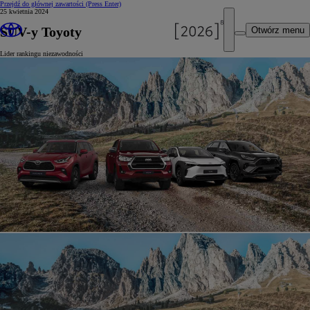
Przejdź do głównej zawartości
(Press Enter)
25 kwietnia 2024
SUV-y Toyoty
Otwórz menu
Lider rankingu niezawodności