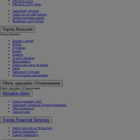
PROACE CITY
PROACE CITY Verso
Samochody używane
Umów się na jazdę testową
Zobacz wszystkie cenniki
Konfiguruj swoją Toyotę
Toyota Rzeszów
Toyota Rzeszów
Kontakt i dojazd
RODO
Sygnaliści
Kariera
Konkurs
O stacji dilerskiej
Rekomendacje
Zobacz nasz salon od środka
Salon
Samochody Używane
Wypożyczalnia samochodów
Oferty specjalne i Finansowanie
Oferty specjalne i Finansowanie
Aktualne oferty
Finał wyprzedaży 2025
Samochody dostawcze Toyota Professional
Oferta biznesowa
Auta używane
Toyota Financial Services
Kredyt niższych rat Toyota Easy
Kredyt standardowy
Leasing standardowy