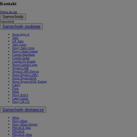
Kontakt
Napisz do nas
Samochody
Samochody
Samochody osobowe
Nowe Aygo X
Yaris
GR Yaris
Yaris Cross
Nowy Yaris Cross
Nowy Urban Cruiser
Corolla Hatchback
Corolla Sedan
Corolla TS Kombi
Nowa Corolla Cross
Toyota C-HR
Toyota C-HR Plug-in
Nowa Toyota C-HR+
Nowa Toyota bZ4X
Nowa Toyota bZ4X Touring
Camry
Prius
Mirai
Nowy RAV4
Land Cruiser
Nowy GR GT
Samochody dostawcze
Hilux
Nowy Hilux
Nowy Hilux Electric
PROACE Max
PROACE
PROACE Verso