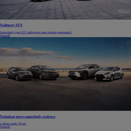
Najlepszy SUV
Samochody typu SUV zdobywają coraz większą popularność.
Sprawdź
Najtańsze nowe samochody osobowe
z salonu marki Toyota
Sprawdź