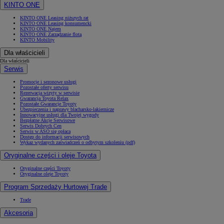
KINTO ONE
KINTO ONE Leasing niższych rat
KINTO ONE Leasing konsumencki
KINTO ONE Najem
KINTO ONE Zarządzanie flotą
KINTO Mobility
Dla właścicieli
Dla właścicieli
Serwis
Promocje i sezonowe usługi
Pozostałe oferty serwisu
Rezerwacja wizyty w serwisie
Gwarancja Toyota Relax
Pozostałe Gwarancje Toyoty
Ubezpieczenia i naprawy blacharsko-lakiernicze
Innowacyjne usługi dla Twojej wygody
Bezpłatne Akcje Serwisowe
Serwis Dobrych Cen
Serwis w ASO się opłaca
Dostęp do informacji serwisowych
Wykaz wydanych zaświadczeń o odbytym szkoleniu (pdf)
Oryginalne części i oleje Toyota
Oryginalne części Toyoty
Oryginalne oleje Toyoty
Program Sprzedaży Hurtowej Trade
Trade
Akcesoria