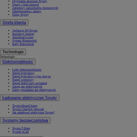
Oryginalne akcesoria Toyoty
Opony i koła zimowe
Zabudowy samochodów dostawczych
Zabezpieczenia i alarmy
Sklep Toyoty
Strefa klienta
Aplikacja MyToyota
Instrukcje obsługi
Aktualizacja map
System Bluetooth®
Karty Ratownicze
Technologie
Technologie
Elektromobilność
Lider elektromobilności
Napęd hybrydowy
Napęd hybrydowy typu plug-in
Napęd wodorowy
Napęd elektryczny na baterię
Zasięg aut elektrycznych
Zalety posiadania aut elektrycznych
Ładowanie elektrycznej Toyoty
Toyota HomeCharge
Toyota Charging Network
Jak naładować elektryczną Toyotę?
Systemy bezpieczeństwa
Toyota T-Mate
System eCall