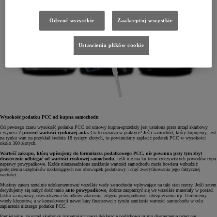
Odrzuć wszystkie
Zaakceptuj wszystkie
Ustawienia plików cookie
Wysokość podatku PCC od kupna samochodu
Od pewnego czasu wysokość podatku PCC od umowy kupna-sprzedaży jest ustalona przez urząd skarbowy
i wynosi
2 procent wartości rynkowej auta.
Co to oznacza w praktyce? Jeśli samochód, który kupujemy, jest
na rynku wart na przykład średnio 18 tysięcy złotych, to powinniśmy zapłacić podatek PCC w wysokości
około 360 złotych.
Wartość zakupu, którą wpisujemy do formularza podatkowego PCC, nie powinna przy tym zbyt
drastycznie odbiegać od wartości rynkowej samochodu
, jeśli nie ma ku temu rzeczywistych powodów typu
naprawy powypadkowe. Każde nieuzasadnione zaniżanie wartości samochodu może bowiem wzbudzić
podejrzenia urzędników nakładających nas obowiązek podatkowy i chęć zweryfikowania jego faktycznej
wartości.
Musimy zatem rzetelnie udokumentować wszelkie wady samochodu wpływające na taki stan rzeczy. Jeśli zatem
decydujemy się nabyć dość tanio
auto powypadkowe
, dobrze zaopatrzyć się we wszelkie materiały w postaci
faktur za naprawy, oświadczenia świadków zdarzenia, zdjęcia powypadkowe, ubezpieczenia itp. Unikniemy
wtedy kłopotów, a w konsekwencji nawet kary finansowej z tytułu zaniżania wartości samochodu w celu
zapłacenia niższego podatku PCC.
Pamiętajmy, że urząd skarbowy rozpatrujący naszą deklarację podatkową mimo dostarczenia przez nas