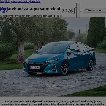
Przejdź do głównej zawartości
(Press Enter)
Podatek od zakupu samochodu - PCC
Otwórz menu
W niektórych przypadkach przy zakupie auta obowiązuje podatek
Zakup samochodu to dla większości z nas przede wszystkim przyjemność. Powinniśmy jednak
pamiętać, że w niektórych przypadkach istnieje także obowiązek zapłacenia przez nabywcę podatku