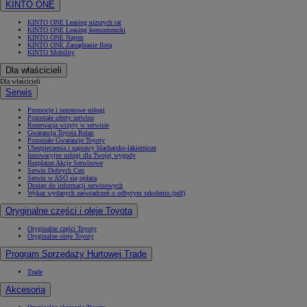
KINTO ONE
KINTO ONE Leasing niższych rat
KINTO ONE Leasing konsumencki
KINTO ONE Najem
KINTO ONE Zarządzanie flotą
KINTO Mobility
Dla właścicieli
Dla właścicieli
Serwis
Promocje i sezonowe usługi
Pozostałe oferty serwisu
Rezerwacja wizyty w serwisie
Gwarancja Toyota Relax
Pozostałe Gwarancje Toyoty
Ubezpieczenia i naprawy blacharsko-lakiernicze
Innowacyjne usługi dla Twojej wygody
Bezpłatne Akcje Serwisowe
Serwis Dobrych Cen
Serwis w ASO się opłaca
Dostęp do informacji serwisowych
Wykaz wydanych zaświadczeń o odbytym szkoleniu (pdf)
Oryginalne części i oleje Toyota
Oryginalne części Toyoty
Oryginalne oleje Toyoty
Program Sprzedaży Hurtowej Trade
Trade
Akcesoria