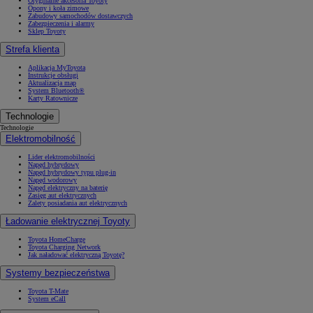
Oryginalne akcesoria Toyoty
Opony i koła zimowe
Zabudowy samochodów dostawczych
Zabezpieczenia i alarmy
Sklep Toyoty
Strefa klienta
Aplikacja MyToyota
Instrukcje obsługi
Aktualizacja map
System Bluetooth®
Karty Ratownicze
Technologie
Technologie
Elektromobilność
Lider elektromobilności
Napęd hybrydowy
Napęd hybrydowy typu plug-in
Napęd wodorowy
Napęd elektryczny na baterię
Zasięg aut elektrycznych
Zalety posiadania aut elektrycznych
Ładowanie elektrycznej Toyoty
Toyota HomeCharge
Toyota Charging Network
Jak naładować elektryczną Toyotę?
Systemy bezpieczeństwa
Toyota T-Mate
System eCall