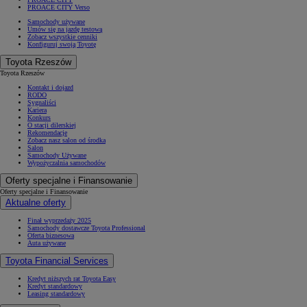
PROACE CITY Verso
Samochody używane
Umów się na jazdę testową
Zobacz wszystkie cenniki
Konfiguruj swoją Toyotę
Toyota Rzeszów
Toyota Rzeszów
Kontakt i dojazd
RODO
Sygnaliści
Kariera
Konkurs
O stacji dilerskiej
Rekomendacje
Zobacz nasz salon od środka
Salon
Samochody Używane
Wypożyczalnia samochodów
Oferty specjalne i Finansowanie
Oferty specjalne i Finansowanie
Aktualne oferty
Finał wyprzedaży 2025
Samochody dostawcze Toyota Professional
Oferta biznesowa
Auta używane
Toyota Financial Services
Kredyt niższych rat Toyota Easy
Kredyt standardowy
Leasing standardowy