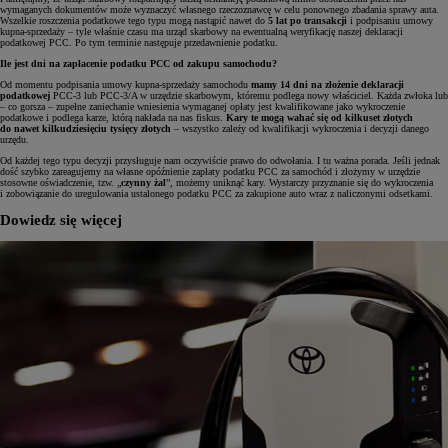
wymaganych dokumentów może wyznaczyć własnego rzeczoznawcę w celu ponownego zbadania sprawy auta.
Wszelkie roszczenia podatkowe tego typu mogą nastąpić nawet do
5 lat po transakcji
i podpisaniu umowy
kupna-sprzedaży – tyle właśnie czasu ma urząd skarbowy na ewentualną weryfikację naszej deklaracji
podatkowej PCC. Po tym terminie następuje przedawnienie podatku.
Ile jest dni na zapłacenie podatku PCC od zakupu samochodu?
Od momentu podpisania umowy kupna-sprzedaży samochodu
mamy 14 dni na złożenie deklaracji
podatkowej
PCC-3 lub PCC-3/A w urzędzie skarbowym, któremu podlega nowy właściciel. Każda zwłoka lub
– co gorsza – zupełne zaniechanie wniesienia wymaganej opłaty jest kwalifikowane jako wykroczenie
podatkowe i podlega karze, którą nakłada na nas fiskus.
Kary te mogą wahać się od kilkuset złotych
do nawet kilkudziesięciu tysięcy złotych
– wszystko zależy od kwalifikacji wykroczenia i decyzji danego
urzędu.
Od każdej tego typu decyzji przysługuje nam oczywiście prawo do odwołania. I tu ważna porada. Jeśli jednak
dość szybko zareagujemy na własne opóźnienie zapłaty podatku PCC za samochód i złożymy w urzędzie
stosowne oświadczenie, tzw. „
czynny żal
”, możemy uniknąć kary. Wystarczy przyznanie się do wykroczenia
i zobowiązanie do uregulowania ustalonego podatku PCC za zakupione auto wraz z naliczonymi odsetkami.
Dowiedz się więcej