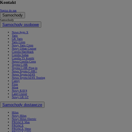
Kontakt
Napisz do nas
Samochody
Samochody
Samochody osobowe
Nowe Aygo X
Yaris
GR Yaris
Yaris Cross
Nowy Yaris Cross
Nowy Urban Cruiser
Corolla Hatchback
Corolla Sedan
Corolla TS Kombi
Nowa Corolla Cross
Toyota C-HR
Toyota C-HR Plug-in
Nowa Toyota C-HR+
Nowa Toyota bZ4X
Nowa Toyota bZ4X Touring
Camry
Prius
Mirai
Nowy RAV4
Land Cruiser
Nowy GR GT
Samochody dostawcze
Hilux
Nowy Hilux
Nowy Hilux Electric
PROACE Max
PROACE
PROACE Verso
PROACE CITY