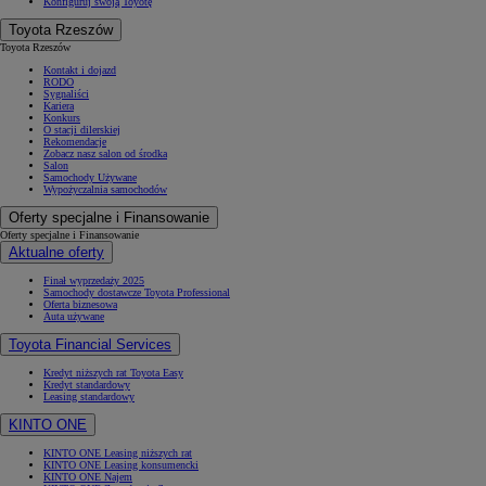
Konfiguruj swoją Toyotę
Toyota Rzeszów
Toyota Rzeszów
Kontakt i dojazd
RODO
Sygnaliści
Kariera
Konkurs
O stacji dilerskiej
Rekomendacje
Zobacz nasz salon od środka
Salon
Samochody Używane
Wypożyczalnia samochodów
Oferty specjalne i Finansowanie
Oferty specjalne i Finansowanie
Aktualne oferty
Finał wyprzedaży 2025
Samochody dostawcze Toyota Professional
Oferta biznesowa
Auta używane
Toyota Financial Services
Kredyt niższych rat Toyota Easy
Kredyt standardowy
Leasing standardowy
KINTO ONE
KINTO ONE Leasing niższych rat
KINTO ONE Leasing konsumencki
KINTO ONE Najem