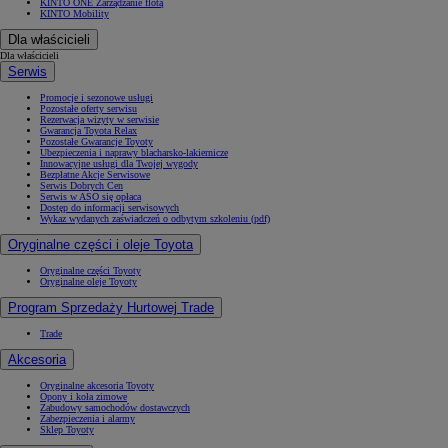
KINTO ONE Zarządzanie flotą
KINTO Mobility
Dla właścicieli
Dla właścicieli
Serwis
Promocje i sezonowe usługi
Pozostałe oferty serwisu
Rezerwacja wizyty w serwisie
Gwarancja Toyota Relax
Pozostałe Gwarancje Toyoty
Ubezpieczenia i naprawy blacharsko-lakiernicze
Innowacyjne usługi dla Twojej wygody
Bezpłatne Akcje Serwisowe
Serwis Dobrych Cen
Serwis w ASO się opłaca
Dostęp do informacji serwisowych
Wykaz wydanych zaświadczeń o odbytym szkoleniu (pdf)
Oryginalne części i oleje Toyota
Oryginalne części Toyoty
Oryginalne oleje Toyoty
Program Sprzedaży Hurtowej Trade
Trade
Akcesoria
Oryginalne akcesoria Toyoty
Opony i koła zimowe
Zabudowy samochodów dostawczych
Zabezpieczenia i alarmy
Sklep Toyoty