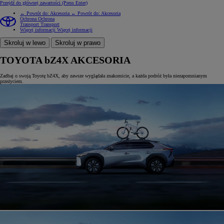
Przejdź do głównej zawartości
(Press Enter)
← Powrót do: Akcesoria
← Powrót do: Akcesoria
Ochrona
Ochrona
Transport
Transport
Więcej informacji
Więcej informacji
Skroluj w lewo
Skroluj w prawo
TOYOTA bZ4X AKCESORIA
Zadbaj o swoją Toyotę bZ4X, aby zawsze wyglądała znakomicie, a każda podróż była niezapomnianym
przeżyciem.