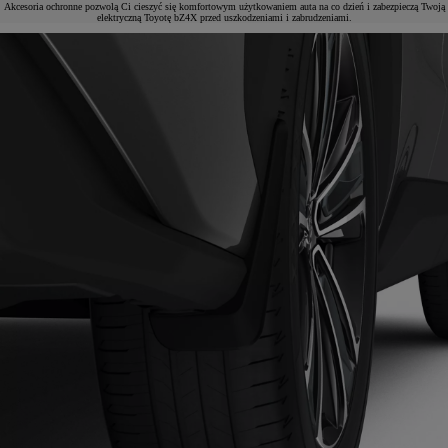
Akcesoria ochronne pozwolą Ci cieszyć się komfortowym użytkowaniem auta na co dzień i zabezpieczą Twoją
elektryczną Toyotę bZ4X przed uszkodzeniami i zabrudzeniami.