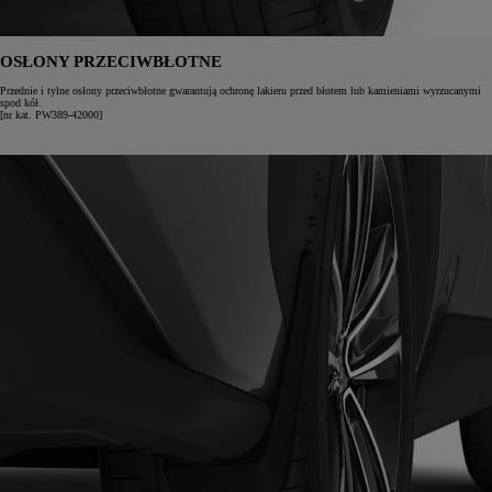
OSŁONY PRZECIWBŁOTNE
Przednie i tylne osłony przeciwbłotne gwarantują ochronę lakieru przed błotem lub kamieniami wyrzucanymi
spod kół.
[nr kat. PW389-42000]