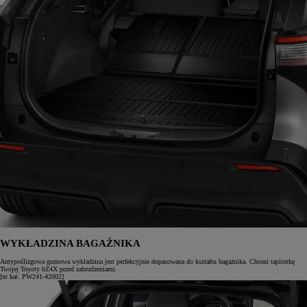
WYKŁADZINA BAGAŻNIKA
Antypoślizgowa gumowa wykładzina jest perfekcyjnie dopasowana do kształtu bagażnika. Chroni tapicerkę
Twojej Toyoty bZ4X przed zabrudzeniami.
[nr kat. PW241-42002]