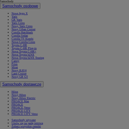
Samochody
Samochody osobowe
Nowe Aygo X
Yaris
GR Yaris
Yaris Cross
Nowy Yaris Cross
Nowy Urban Cruiser
Corolla Hatchback
Corolla Sedan
Corolla TS Kombi
Nowa Corolla Cross
Toyota C-HR
Toyota C-HR Plug-in
Nowa Toyota C-HR+
Nowa Toyota bZ4X
Nowa Toyota bZ4X Touring
Camry
Prius
Mirai
Nowy RAV4
Land Cruiser
Nowy GR GT
Samochody dostawcze
Hilux
Nowy Hilux
Nowy Hilux Electric
PROACE Max
PROACE
PROACE Verso
PROACE CITY
PROACE CITY Verso
Samochody używane
Umów się na jazdę testową
Zobacz wszystkie cenniki