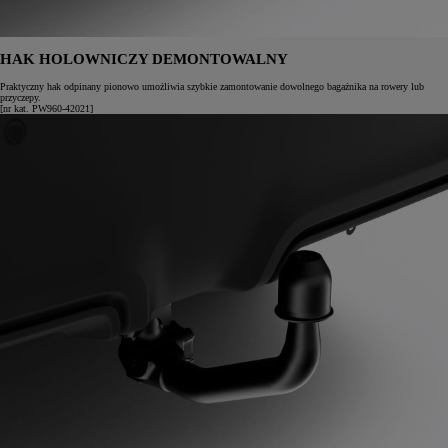
HAK HOLOWNICZY DEMONTOWALNY
Praktyczny hak odpinany pionowo umożliwia szybkie zamontowanie dowolnego bagażnika na rowery lub
przyczepy.
[nr kat. PW960-42021]