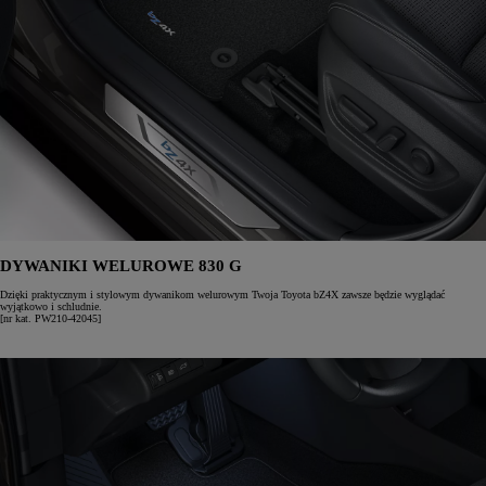
DYWANIKI WELUROWE 830 G
Dzięki praktycznym i stylowym dywanikom welurowym Twoja Toyota bZ4X zawsze będzie wyglądać
wyjątkowo i schludnie.
[nr kat. PW210-42045]