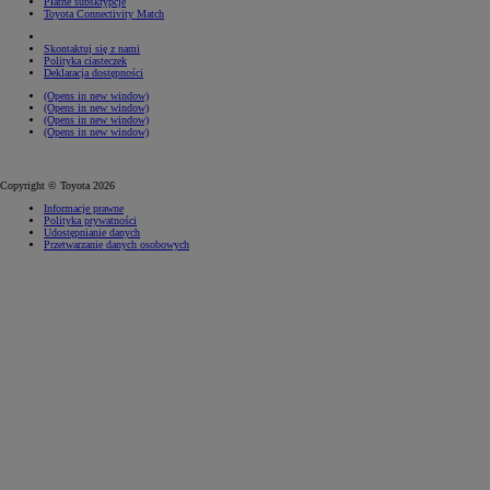
Płatne subskrypcje
Toyota Connectivity Match
Skontaktuj się z nami
Polityka ciasteczek
Deklaracja dostępności
(Opens in new window)
(Opens in new window)
(Opens in new window)
(Opens in new window)
Copyright © Toyota 2026
Informacje prawne
Polityka prywatności
Udostępnianie danych
Przetwarzanie danych osobowych