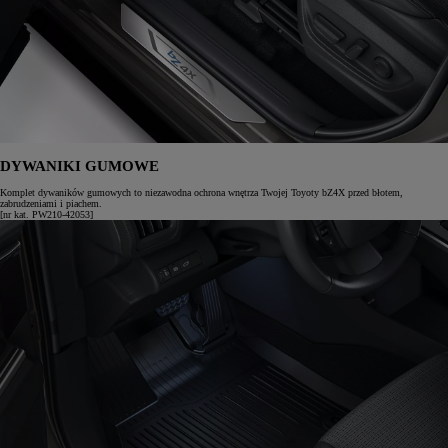
DYWANIKI GUMOWE
Komplet dywaników gumowych to niezawodna ochrona wnętrza Twojej Toyoty bZ4X przed błotem,
zabrudzeniami i piachem.
[nr kat. PW210-42053]