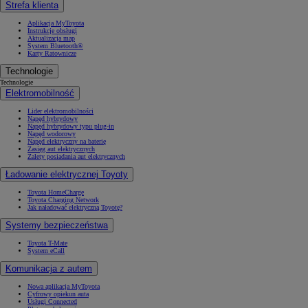
Strefa klienta
Aplikacja MyToyota
Instrukcje obsługi
Aktualizacja map
System Bluetooth®
Karty Ratownicze
Technologie
Technologie
Elektromobilność
Lider elektromobilności
Napęd hybrydowy
Napęd hybrydowy typu plug-in
Napęd wodorowy
Napęd elektryczny na baterię
Zasięg aut elektrycznych
Zalety posiadania aut elektrycznych
Ładowanie elektrycznej Toyoty
Toyota HomeCharge
Toyota Charging Network
Jak naładować elektryczną Toyotę?
Systemy bezpieczeństwa
Toyota T-Mate
System eCall
Komunikacja z autem
Nowa aplikacja MyToyota
Cyfrowy opiekun auta
Usługi Connected