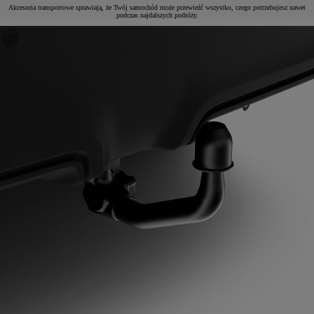
Akcesoria transportowe sprawiają, że Twój samochód może przewieźć wszystko, czego potrzebujesz nawet
podczas najdalszych podróży.