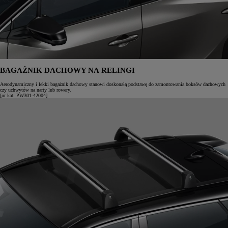
BAGAŻNIK DACHOWY NA RELINGI
Aerodynamiczny i lekki bagażnik dachowy stanowi doskonałą podstawę do zamontowania boksów dachowych
czy uchwytów na narty lub rowery.
[nr kat. PW301-42004]