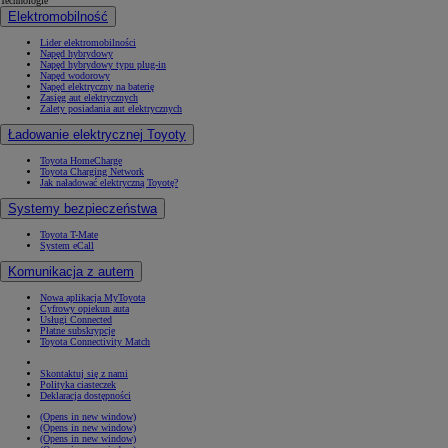
Technologie
Elektromobilność
Lider elektromobilności
Napęd hybrydowy
Napęd hybrydowy typu plug-in
Napęd wodorowy
Napęd elektryczny na baterię
Zasięg aut elektrycznych
Zalety posiadania aut elektrycznych
Ładowanie elektrycznej Toyoty
Toyota HomeCharge
Toyota Charging Network
Jak naładować elektryczną Toyotę?
Systemy bezpieczeństwa
Toyota T-Mate
System eCall
Komunikacja z autem
Nowa aplikacja MyToyota
Cyfrowy opiekun auta
Usługi Connected
Płatne subskrypcje
Toyota Connectivity Match
Skontaktuj się z nami
Polityka ciasteczek
Deklaracja dostępności
(Opens in new window)
(Opens in new window)
(Opens in new window)