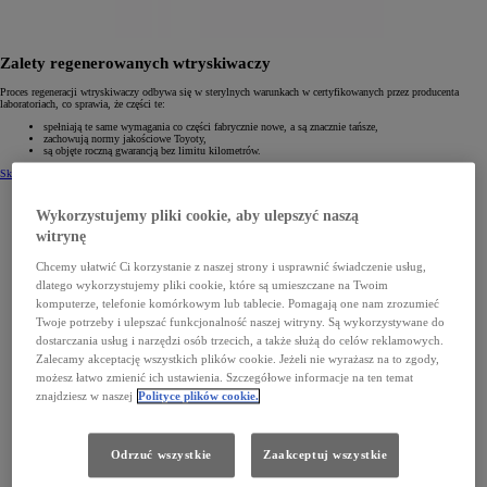
Zalety regenerowanych wtryskiwaczy
Proces regeneracji wtryskiwaczy odbywa się w sterylnych warunkach w certyfikowanych przez producenta
laboratoriach, co sprawia, że części te:
spełniają te same wymagania co części fabrycznie nowe, a są znacznie tańsze,
zachowują normy jakościowe Toyoty,
są objęte roczną gwarancją bez limitu kilometrów.
Skontaktuj się z Dilerem w celu wymiany
Wykorzystujemy pliki cookie, aby ulepszyć naszą
witrynę
Chcemy ułatwić Ci korzystanie z naszej strony i usprawnić świadczenie usług,
dlatego wykorzystujemy pliki cookie, które są umieszczane na Twoim
komputerze, telefonie komórkowym lub tablecie. Pomagają one nam zrozumieć
Twoje potrzeby i ulepszać funkcjonalność naszej witryny. Są wykorzystywane do
dostarczania usług i narzędzi osób trzecich, a także służą do celów reklamowych.
Zalecamy akceptację wszystkich plików cookie. Jeżeli nie wyrażasz na to zgody,
możesz łatwo zmienić ich ustawienia. Szczegółowe informacje na ten temat
znajdziesz w naszej
Polityce plików cookie.
Odrzuć wszystkie
Zaakceptuj wszystkie