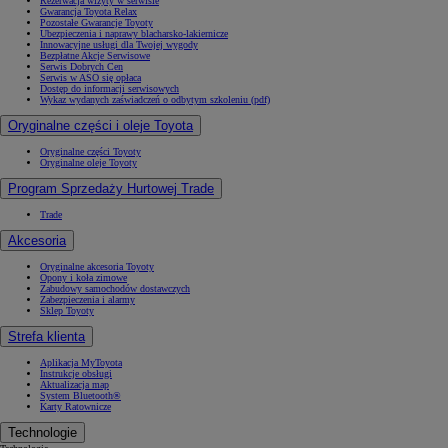
Rezerwacja wizyty w serwisie
Gwarancja Toyota Relax
Pozostałe Gwarancje Toyoty
Ubezpieczenia i naprawy blacharsko-lakiernicze
Innowacyjne usługi dla Twojej wygody
Bezpłatne Akcje Serwisowe
Serwis Dobrych Cen
Serwis w ASO się opłaca
Dostęp do informacji serwisowych
Wykaz wydanych zaświadczeń o odbytym szkoleniu (pdf)
Oryginalne części i oleje Toyota
Oryginalne części Toyoty
Oryginalne oleje Toyoty
Program Sprzedaży Hurtowej Trade
Trade
Akcesoria
Oryginalne akcesoria Toyoty
Opony i koła zimowe
Zabudowy samochodów dostawczych
Zabezpieczenia i alarmy
Sklep Toyoty
Strefa klienta
Aplikacja MyToyota
Instrukcje obsługi
Aktualizacja map
System Bluetooth®
Karty Ratownicze
Technologie