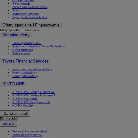
O stacji dilerskiej
Rekomendacje
Zobacz nasz salon od środka
Salon
Samochody Używane
Wypożyczalnia samochodów
Oferty specjalne i Finansowanie
Oferty specjalne i Finansowanie
Aktualne oferty
Finał wyprzedaży 2025
Samochody dostawcze Toyota Professional
Oferta biznesowa
Auta używane
Toyota Financial Services
Kredyt niższych rat Toyota Easy
Kredyt standardowy
Leasing standardowy
KINTO ONE
KINTO ONE Leasing niższych rat
KINTO ONE Leasing konsumencki
KINTO ONE Najem
KINTO ONE Zarządzanie flotą
KINTO Mobility
Dla właścicieli
Dla właścicieli
Serwis
Promocje i sezonowe usługi
Pozostałe oferty serwisu