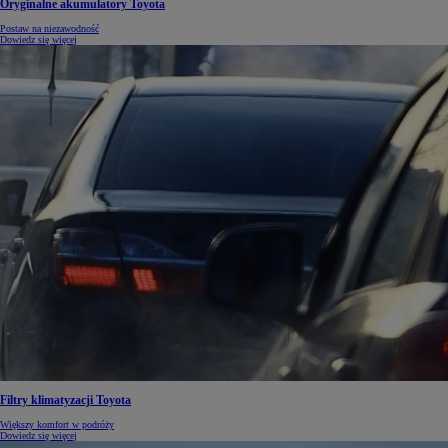
Oryginalne akumulatory Toyota
Postaw na niezawodność
Dowiedz się więcej
Filtry klimatyzacji Toyota
Większy komfort w podróży
Dowiedz się więcej