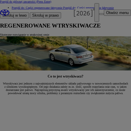
Przejdź do głównej zawartości
(Press Enter)
Przejdź do: Części regenerowane fabrycznie
Przejdź do: Części regenerowane fabrycznie
Otwórz menu
Skroluj w lewo
Skroluj w prawo
REGENEROWANE WTRYSKIWACZE
Skuteczne rozwiązanie w atrakcyjnej cenie
Co to jest wtryskiwacz?
Wtryskiwacz jest jednym z najważniejszych elementów układu paliwowego w nowoczesnych samochodach
z silnikiem wysokoprężnym. Od jego działania zależy m.in. ilość, sposób rozpylania oraz czas, w jakim
dostarczane jest paliwo. Najczęstszą przyczyną awarii wtryskiwaczy jest ich zanieczyszczenie, co może
powodować utratę mocy silnika, problemy z porannym rozruchem czy zwiększenie zużycia paliwa.