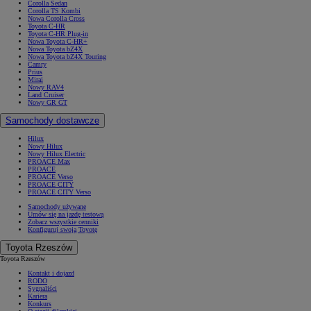
Corolla Sedan
Corolla TS Kombi
Nowa Corolla Cross
Toyota C-HR
Toyota C-HR Plug-in
Nowa Toyota C-HR+
Nowa Toyota bZ4X
Nowa Toyota bZ4X Touring
Camry
Prius
Mirai
Nowy RAV4
Land Cruiser
Nowy GR GT
Samochody dostawcze
Hilux
Nowy Hilux
Nowy Hilux Electric
PROACE Max
PROACE
PROACE Verso
PROACE CITY
PROACE CITY Verso
Samochody używane
Umów się na jazdę testową
Zobacz wszystkie cenniki
Konfiguruj swoją Toyotę
Toyota Rzeszów
Toyota Rzeszów
Kontakt i dojazd
RODO
Sygnaliści
Kariera
Konkurs