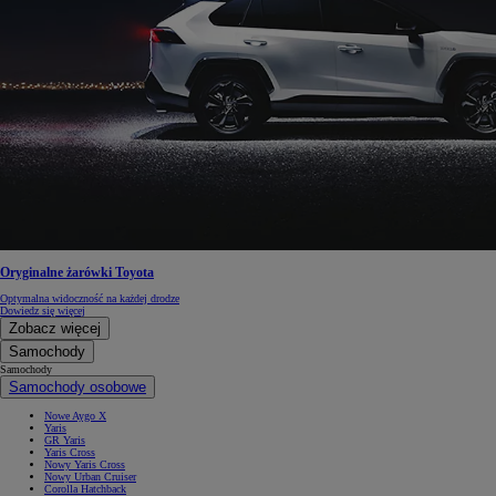
Oryginalne żarówki Toyota
Optymalna widoczność na każdej drodze
Dowiedz się więcej
Zobacz więcej
Samochody
Samochody
Samochody osobowe
Nowe Aygo X
Yaris
GR Yaris
Yaris Cross
Nowy Yaris Cross
Nowy Urban Cruiser
Corolla Hatchback