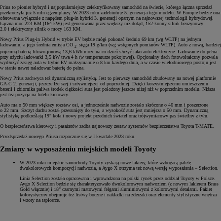
Prius to pionier hybryd i najpopularniejszy zelektryfikowany samochód na świecie, którego łączna sprzedaż
przekroczyła już 5 mln egzemplarzy. W 2023 roku zadebiutuje 5. generacja tego modelu. W Europie będzie ona
oferowana wyłącznie z napędem plug-in hybrid 3. generacji opartym na najnowszej technologii hybrydowej.
Łączna moc 223 KM (164 kW) jest generowana przez większy niż dotąd, 152-konny silnik benzynowy
2.0 i elektryczny silnik o mocy 163 KM.
Nowy Prius Plug-in Hybrid w trybie EV będzie mógł pokonać średnio 69 km (wg WLTP) na jednym
ładowaniu, a jego średnia emisja CO
sięga 19 g/km (wg wstępnych pomiarów WLTP). Auto z nową, bardziej
2
pojemną baterią litowo-jonową 13,6 kWh może na co dzień służyć jako auto elektryczne. Ładowanie do pełna
przy użyciu ładowarki 3,5 kW trwa 4 h (w temperaturze pokojowej). Opcjonalny dach fotowoltaiczny pozwala
wydłużyć zasięg auta w trybie EV maksymalnie o 8 km każdego dnia, a w czasie wielodniowego postoju jest
w stanie nawet naładować baterię do pełna.
Nowy Prius zachwyca też dynamiczną stylistyką. Jest to pierwszy samochód zbudowany na nowej platformie
GA-C 2. generacji, jeszcze lżejszej i sztywniejszej od poprzedniej. Dzięki korzystniejszemu umieszczeniu
baterii i zbiornika paliwa środek ciężkości auta jest położony jeszcze niżej niż w poprzednim modelu. Niższa
jest też pozycja na fotelu kierowcy.
Auto ma o 50 mm większy rozstaw osi, a jednocześnie nadwozie zostało skrócone o 46 mm i poszerzone
o 22 mm. Szczyt dachu został przesunięty do tyłu, a wysokość auta jest mniejsza o 50 mm. Dynamiczną
stylistykę podkreślają 19" koła i nowy projekt przednich świateł oraz trójwymiarowy pas świetlny z tyłu.
O bezpieczeństwa kierowcy i pasażerów zadba najnowszy zestaw systemów bezpieczeństwa Toyota T-MATE.
Przedsprzedaż nowego Priusa rozpocznie się w I kwartale 2023 roku.
Zmiany w wyposażeniu miejskich modeli Toyoty
W 2023 roku miejskie samochody Toyoty zyskają nowe lakiery, które wzbogacą paletę
dwukolorowych kompozycji nadwozia, a Aygo X otrzyma też nową wersję wyposażenia – Selection.
Linia Selection została opracowana i wprowadzona na polski rynek przez oddział Toyoty w Polsce.
Aygo X Selection będzie się charakteryzowało dwukolorowym nadwoziem (z nowym lakierem Brass
Gold włącznie) i 18" czarnymi matowymi felgami aluminiowymi z kolorowymi detalami. Pakiet
kolorystyczny obejmuje też listwy boczne i nakładki na zderzaki oraz elementy stylistyczne wnętrza
i wzory na tapicerce.