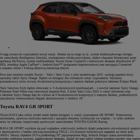
Uwagę zwraca też wyposażenie nowej wersji. Składa się na niego m.in. system bezkluczykowego dostępu
do samochodu (Inteligentny kluczyk), uruchamianie silnika przyciskiem, zdalne włączanie klimatyzacji przez
aplikację MyToyota, system multimedialny Toyota Smart Connect® z kolorowym ekranem dotykowym (9"
HD), interfejsy Apple CarPlay* i Android Auto™ (połączenie bezprzewodowe) oraz nawigacja Connected
z mapami online i 4-letnią darmową transmisją danych.
Dwa inne miejskie modele Toyoty – Yaris i Yaris Cross z roku modelowego 2023 –zyskają zupełnie nowy
specjalny lakier Spicy Orange. Będzie on dostępny dla wybranych wersji wyposażenia. Wyrazisty
pomarańczowy kolor stworzy dwukolorową kompozycję z czarnym dachem pokrytym lakierem Eclipse Black.
Yaris Selection Style będzie oferowany w 3 dwukolorowych kombinacjach – z nowym lakierem Spicy Orange,
Platinum Pearl White oraz czerwonym Imperial Red. Z kolei Yaris Cross 2023 w wersji Adventure wraz
z lakierem Spicy Orange daje do wyboru aż 9 dwukolorowych kompozycji z czarnym dachem, podkreślonych
specjalnymi ciemnoszarymi felgami aluminiowymi o średnicy 18".
Toyota RAV4 GR SPORT
Toyota RAV4 jako szósty model marki będzie dostępny w wersji wyposażenia GR SPORT. Wzmocnione
zawieszenie, sportowa stylistyka nadwozia i specjalne elementy stylistyczne we wnętrzu – to tylko niektóre
atuty tej odmiany inspirowanej sportowymi samochodami TOYOTA GAZOO Racing.
RAV4 GR SPORT wyróżnia się pod względem właściwości jezdnych dzięki połączeniu sztywniejszych sprężyn
i amortyzatorów z bardzo sztywną konstrukcją TNGA i 222-konnym hybrydowym napędem na cztery koła
AWD-i. Mocny charakter SUV-a podkreślają 19" pięcioramienne felgi, których lśniąco czarna powierzchnia
została ozdobiona jasnymi, prążkowanymi detalami. Dodać do tego należy srebrne przednie spojlery oraz czarne