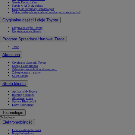
Serwis Dobrych Cen
Serwis w ASO się opłaca
Dostęp do informacji serwisowych
Wykaz wydanych zaświadczeń o odbytym szkoleniu (pdf)
Oryginalne części i oleje Toyota
Oryginalne części Toyoty
Oryginalne oleje Toyoty
Program Sprzedaży Hurtowej Trade
Trade
Akcesoria
Oryginalne akcesoria Toyoty
Opony i koła zimowe
Zabudowy samochodów dostawczych
Zabezpieczenia i alarmy
Sklep Toyoty
Strefa klienta
Aplikacja MyToyota
Instrukcje obsługi
Aktualizacja map
System Bluetooth®
Karty Ratownicze
Technologie
Technologie
Elektromobilność
Lider elektromobilności
Napęd hybrydowy