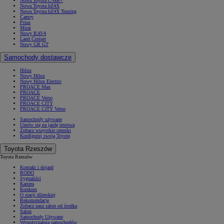
Nowa Toyota C-HR+
Nowa Toyota bZ4X
Nowa Toyota bZ4X Touring
Camry
Prius
Mirai
Nowy RAV4
Land Cruiser
Nowy GR GT
Samochody dostawcze
Hilux
Nowy Hilux
Nowy Hilux Electric
PROACE Max
PROACE
PROACE Verso
PROACE CITY
PROACE CITY Verso
Samochody używane
Umów się na jazdę testową
Zobacz wszystkie cenniki
Konfiguruj swoją Toyotę
Toyota Rzeszów
Toyota Rzeszów
Kontakt i dojazd
RODO
Sygnaliści
Kariera
Konkurs
O stacji dilerskiej
Rekomendacje
Zobacz nasz salon od środka
Salon
Samochody Używane
Wypożyczalnia samochodów