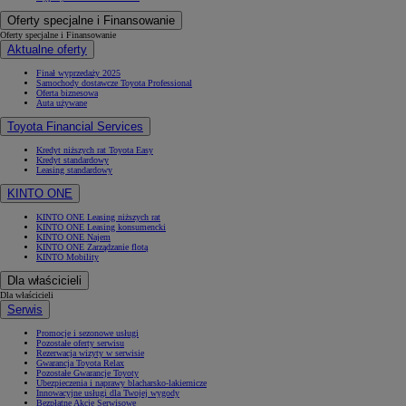
Oferty specjalne i Finansowanie
Oferty specjalne i Finansowanie
Aktualne oferty
Finał wyprzedaży 2025
Samochody dostawcze Toyota Professional
Oferta biznesowa
Auta używane
Toyota Financial Services
Kredyt niższych rat Toyota Easy
Kredyt standardowy
Leasing standardowy
KINTO ONE
KINTO ONE Leasing niższych rat
KINTO ONE Leasing konsumencki
KINTO ONE Najem
KINTO ONE Zarządzanie flotą
KINTO Mobility
Dla właścicieli
Dla właścicieli
Serwis
Promocje i sezonowe usługi
Pozostałe oferty serwisu
Rezerwacja wizyty w serwisie
Gwarancja Toyota Relax
Pozostałe Gwarancje Toyoty
Ubezpieczenia i naprawy blacharsko-lakiernicze
Innowacyjne usługi dla Twojej wygody
Bezpłatne Akcje Serwisowe