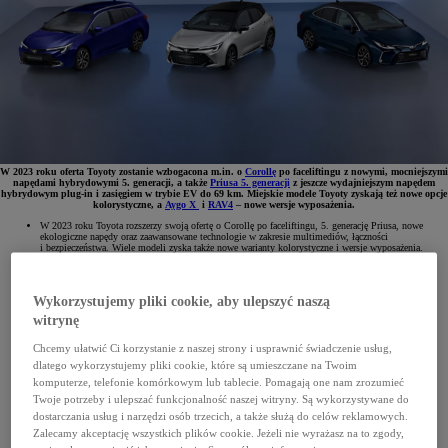
W 2023 roku oferta Toyoty zostanie wzbogacona m.in. o
Corollę
po faceliftingu z nowymi, mocniejszymi
napędami hybrydowymi 5. generacji, a także
Priusa 5. generacji
z jeszcze wydajniejszym napędem
hybrydowym plug-in i zasięgiem w trybie EV do 69 km. Miejskie modele Toyoty zyskają też nowe opcje
kolorystyczne, a
Aygo X
i
RAV4
– nowe wersje wyposażenia.
W 2023 roku Toyota rozszerzy swoją ofertę o Corollę po faceliftingu, 5. generację Priusa, nowe
ekologiczne napędy oraz zaawansowane technologie w zakresie multimediów, łączności
i bezpieczeństwa. Wiele modeli zyska także nowe warianty kolorystyczne i wersje wyposażenia.
Wykorzystujemy pliki cookie, aby ulepszyć naszą
witrynę
Chcemy ułatwić Ci korzystanie z naszej strony i usprawnić świadczenie usług,
dlatego wykorzystujemy pliki cookie, które są umieszczane na Twoim
komputerze, telefonie komórkowym lub tablecie. Pomagają one nam zrozumieć
Twoje potrzeby i ulepszać funkcjonalność naszej witryny. Są wykorzystywane do
dostarczania usług i narzędzi osób trzecich, a także służą do celów reklamowych.
Zalecamy akceptację wszystkich plików cookie. Jeżeli nie wyrażasz na to zgody,