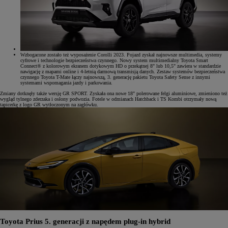
Wzbogacone zostało też wyposażenie Corolli 2023. Pojazd zyskał najnowsze multimedia, systemy
cyfrowe i technologie bezpieczeństwa czynnego. Nowy system multimedialny Toyota Smart
Connect® z kolorowym ekranem dotykowym HD o przekątnej 8" lub 10,5" zawiera w standardzie
nawigację z mapami online i 4-letnią darmową transmisją danych. Zestaw systemów bezpieczeństwa
czynnego Toyota T-Mate łączy najnowszą, 3. generację pakietu Toyota Safety Sense z innymi
systemami wspomagania jazdy i parkowania.
Zmiany dotknęły także wersję GR SPORT. Zyskała ona nowe 18" polerowane felgi aluminiowe, zmieniono też
wygląd tylnego zderzaka i osłony podwozia. Fotele w odmianach Hatchback i TS Kombi otrzymały nową
tapicerkę z logo GR wytłoczonym na zagłówku.
Toyota Prius 5. generacji z napędem plug-in hybrid