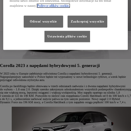
możesz łatwo zmienić ich ustawienia. Szczegółowe informacje na ten temat
znajdziesz w naszej
Polityce plików cookie.
Odrzuć wszystkie
Zaakceptuj wszystkie
Ustawienia plików cookie
Corolla 2023 z napędami hybrydowymi 5. generacji
W 2023 roku w Europie zadebiutuje odświeżona Corolla z napędami hybrydowymi 5. generacji.
Najpopularniejszy samochód w Polsce będzie też wyposażony w nowe technologie cyfrowe, a wzrok będzie
przyciągać odświeżona stylistyka auta.
Corolla po faceliftingu będzie oferowana w trzech odmianach nadwozia i z dwoma napędami hybrydowymi
do wyboru – 1.8 oraz 2.0. Dzięki szeroko zakrojonym udoskonaleniom wszystkich podzespołów charakteryzują
się one większą mocą, lepszymi osiągami i większą wydajnością. Moc napędu opartego na silniku 1,8
l wzrosła ze 122 do 140 KM. Pozwoliło to skrócić czas rozpędzania Corolli Hatchback od 0 do 100 km/h o 1,7
s do 9,1 s, a jednocześnie zachować zużycie paliwa na tym samym poziomie. Nowy napęd 2.0 Hybrid
Dynamic Force ma 196 KM mocy, a Corolla Hatchback z tym napędem osiąga prędkość 100 km/h w 7,4 s.