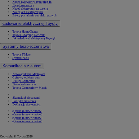
Napęd hybrydowy typu plug-in
Napęd wodorowy
Napęd elektryczny na baterię
Zasięg aut elektrycznych
Zalety posiadania aut elektrycznych
Ładowanie elektrycznej Toyoty
Toyota HomeCharge
Toyota Charging Network
Jak naładować elektryczną Toyotę?
Systemy bezpieczeństwa
Toyota T-Mate
System eCall
Komunikacja z autem
Nowa aplikacja MyToyota
Cyfrowy opiekun auta
Usługi Connected
Płatne subskrypcje
Toyota Connectivity Match
Skontaktuj się z nami
Polityka ciasteczek
Deklaracja dostępności
(Opens in new window)
(Opens in new window)
(Opens in new window)
(Opens in new window)
Copyright © Toyota 2026