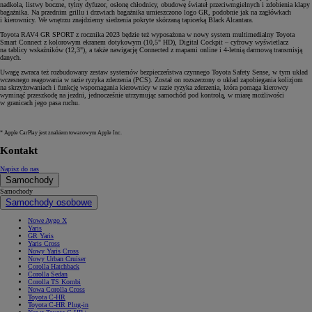
nadkola, listwy boczne, tylny dyfuzor, osłonę chłodnicy, obudowę świateł przeciwmgielnych i zdobienia klapy
bagażnika. Na przednim grillu i drzwiach bagażnika umieszczono logo GR, podobnie jak na zagłówkach
i kierownicy. We wnętrzu znajdziemy siedzenia pokryte skórzaną tapicerką Black Alcantara.
Toyota RAV4 GR SPORT z rocznika 2023 będzie też wyposażona w nowy system multimedialny Toyota
Smart Connect z kolorowym ekranem dotykowym (10,5" HD), Digital Cockpit – cyfrowy wyświetlacz
na tablicy wskaźników (12,3"), a także nawigację Connected z mapami online i 4-letnią darmową transmisją
danych.
Uwagę zwraca też rozbudowany zestaw systemów bezpieczeństwa czynnego Toyota Safety Sense, w tym układ
wczesnego reagowania w razie ryzyka zderzenia (PCS). Został on rozszerzony o układ zapobiegania kolizjom
na skrzyżowaniach i funkcję wspomagania kierownicy w razie ryzyka zderzenia, która pomaga kierowcy
wyminąć przeszkodę na jezdni, jednocześnie utrzymując samochód pod kontrolą, w miarę możliwości
w granicach jego pasa ruchu.
* Apple CarPlay jest znakiem towarowym Apple Inc.
Kontakt
Napisz do nas
Samochody
Samochody
Samochody osobowe
Nowe Aygo X
Yaris
GR Yaris
Yaris Cross
Nowy Yaris Cross
Nowy Urban Cruiser
Corolla Hatchback
Corolla Sedan
Corolla TS Kombi
Nowa Corolla Cross
Toyota C-HR
Toyota C-HR Plug-in