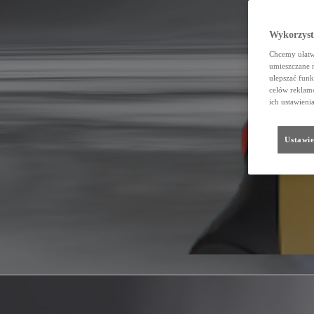
Wykorzystu
Chcemy ułatwi
umieszczane 
ulepszać funk
celów reklamo
ich ustawieni
Ustawie