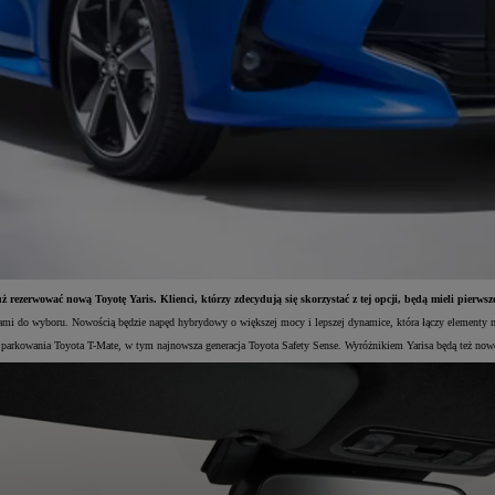
 rezerwować nową Toyotę Yaris. Klienci, którzy zdecydują się skorzystać z tej opcji, będą mieli pierwsz
dami do wyboru. Nowością będzie napęd hybrydowy o większej mocy i lepszej dynamice, która łączy elementy 
 parkowania Toyota T-Mate, w tym najnowsza generacja Toyota Safety Sense. Wyróżnikiem Yarisa będą też no