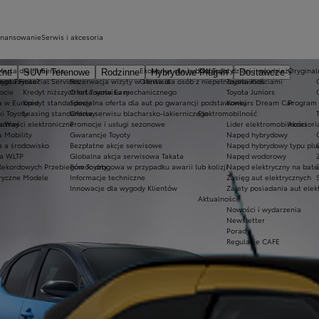
inansowanie
Serwis i akcesoria
ferta dla firm
Serwis
Ekobonus dla hybryd Toyoty
Kluby dla dzieci i młodzieży
Oryginaln
zne
SUV i Terenowe
Rodzinne
Hybrydowe Plug-in
Dostawcze
ego Toyota?
oyota Financial Services
Rezerwacja wizyty w serwisie
Oferta dla osób z niepełnosprawnościami
Toyota Kids
ocie
Kredyt niższych rat Toyota Easy
Oferta serwisu mechanicznego
Toyota Juniors
a w Europie
Kredyt standardowy
Specjalna oferta dla aut po gwarancji podstawowej
Konkurs Dream Car
Program 
ki Toyoty
Leasing standardowy
Oferta serwisu blacharsko-lakierniczego
Elektromobilność
a Way
łatności elektroniczne
Promocje i usługi sezonowe
Lider elektromobilności
Akcesori
a Mobility
Gwarancje Toyoty
Napęd hybrydowy
a a środowisko
Bezpłatne akcje serwisowe
Napęd hybrydowy typu plu
a WLTP
Globalna akcja serwisowa Takata
Napęd wodorowy
Rekordowych Przebiegów Toyoty
Pomoc drogowa w przypadku awarii lub kolizji
Napęd elektryczny na bate
ryczne Modele
Informacje techniczne
Zasięg aut elektrycznych
Innowacje dla wygody Klientów
Zalety posiadania aut elek
Aktualności
Nowości i wydarzenia
Newsletter
Porady
Regulacje CAFE