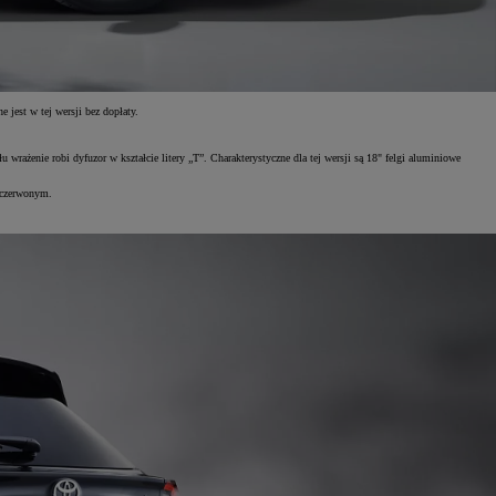
jest w tej wersji bez dopłaty.
enie robi dyfuzor w kształcie litery „T”. Charakterystyczne dla tej wersji są 18" felgi aluminiowe
 czerwonym.