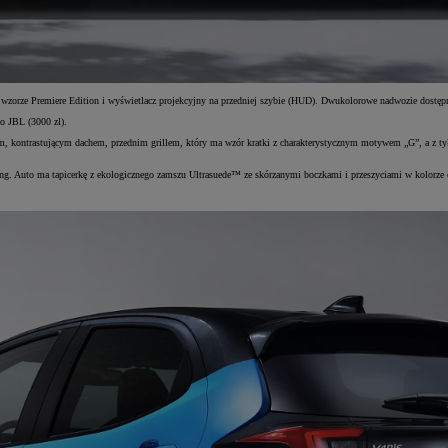
zorze Premiere Edition i wyświetlacz projekcyjny na przedniej szybie (HUD). Dwukolorowe nadwozie dostępne 
o JBL (3000 zł).
trastującym dachem, przednim grillem, który ma wzór kratki z charakterystycznym motywem „G”, a z tyłu wraż
Auto ma tapicerkę z ekologicznego zamszu Ultrasuede™ ze skórzanymi boczkami i przeszyciami w kolorze