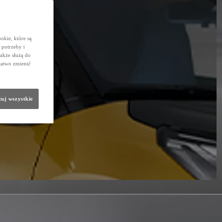
okie, które są
potrzeby i
także służą do
łatwo zmienić
uj wszystkie