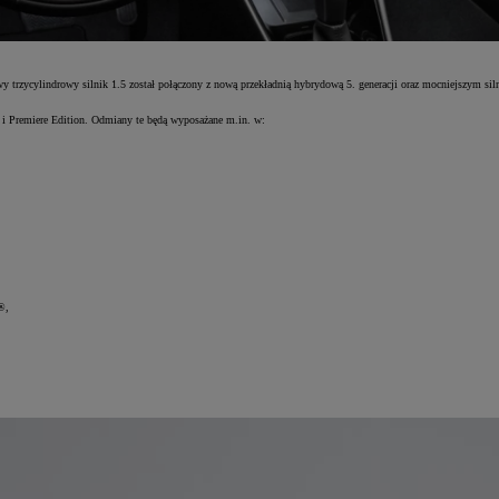
rzycylindrowy silnik 1.5 został połączony z nową przekładnią hybrydową 5. generacji oraz mocniejszym si
Premiere Edition. Odmiany te będą wyposażane m.in. w:
®,