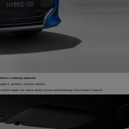
eństwo w realizacji zamówień.
napędu 5. generacji z obecnym układem.
we cyfrowe zegary oraz większe ekrany systemu multimedialnego Toyota Smart Connect®.