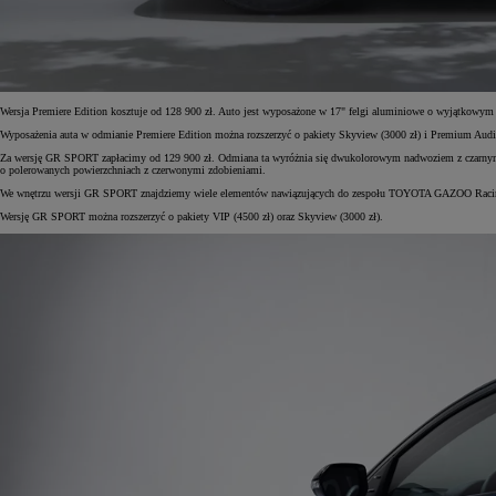
Od
105 300 zł
Wersja Premiere Edition kosztuje od 128 900 zł. Auto jest wyposażone w 17" felgi aluminiowe o wyjątkowym w
Corolla Hatchback
Wyposażenia auta w odmianie Premiere Edition można rozszerzyć o pakiety Skyview (3000 zł) i Premium Audi
HYBRID
Za wersję GR SPORT zapłacimy od 129 900 zł. Odmiana ta wyróżnia się dwukolorowym nadwoziem z czarnym, kon
o polerowanych powierzchniach z czerwonymi zdobieniami.
We wnętrzu wersji GR SPORT znajdziemy wiele elementów nawiązujących do zespołu TOYOTA GAZOO Racing. 
Wersję GR SPORT można rozszerzyć o pakiety VIP (4500 zł) oraz Skyview (3000 zł).