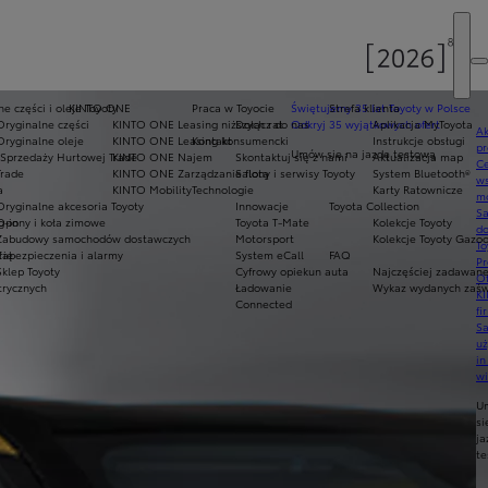
e części i oleje Toyoty
KINTO ONE
Praca w Toyocie
Świętujemy 35 lat Toyoty w Polsce
Strefa klienta
Oryginalne części
KINTO ONE Leasing niższych rat
Dołącz do nas
Odkryj 35 wyjątkowych ofert
Aplikacja MyToyota
Ak
Oryginalne oleje
KINTO ONE Leasing konsumencki
Kontakt
Instrukcje obsługi
pr
Umów się na jazdę testową
Sprzedaży Hurtowej Trade
KINTO ONE Najem
Skontaktuj się z nami
Aktualizacja map
Ce
Trade
KINTO ONE Zarządzanie flotą
Salony i serwisy Toyoty
System Bluetooth®
ws
a
KINTO Mobility
Technologie
Karty Ratownicze
mo
Oryginalne akcesoria Toyoty
Innowacje
Toyota Collection
S
g-in
Opony i koła zimowe
Toyota T-Mate
Kolekcje Toyoty
do
Zabudowy samochodów dostawczych
Motorsport
Kolekcje Toyoty Gazo
To
rię
Zabezpieczenia i alarmy
System eCall
FAQ
Pr
Sklep Toyoty
Cyfrowy opiekun auta
Najczęściej zadawane
Of
trycznych
Ładowanie
Wykaz wydanych zaświ
KI
Connected
fi
S
u
in
w
U
si
ja
te