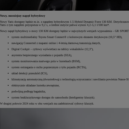
Nowy, mocniejszy napęd hybrydowy
Nowy Yaris dostępny będzie m.in. z napędem hybrydowym 1.5 Hybrid Dynamic Force 130 KM. Dotychczasowy t
Yaris z tym napędem przyspiesza w 9,2 s, a średnie zużycie paliwa wynosi 4,2–5,1 l/100 km*.
Nowy napęd hybrydowy o mocy 130 KM dostępny będzie w najwyższych wersjach wyposażenia – GR SPORT i 
system multimedialny Toyota Smart Connect® z kolorowym ekranem dotykowym (10,5" HD),
nawigację Connected z mapami online i 4-letnią darmową transmisją danych,
Digital Cockpit – cyfrowy wyświetlacz na tablicy wskaźników (12,3"),
asystenta bezpiecznego wysiadania z pojazdu (SEA),
system monitorowania martwego pola w lusterkach (BSM),
system ostrzegania o ruchu poprzecznym z tyłu pojazdu (RCTA),
układ detekcji przeszkód (ICS),
klimatyzację automatyczną (dwustrefową) z technologią oczyszczania i nawilżania powietrza Nanoe-X
elektrycznie składane lusterka zewnętrzne,
podwójną podłogę bagażnika,
system bezkluczykowego dostępu do samochodu (Inteligentny kluczyk).
W drugiej połowie 2024 roku w obu wersjach ma zadebiutować cyfrowy kluczyk.