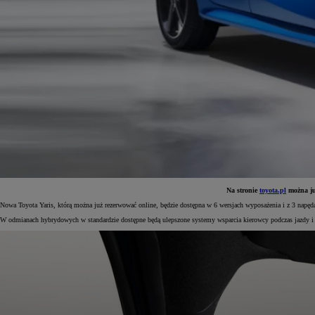
Na stronie
toyota.pl
można już
Nowa Toyota Yaris, którą można już rezerwować online, będzie dostępna w 6 wersjach wyposażenia i z 3 napę
Od
81 900 zł
W odmianach hybrydowych w standardzie dostępne będą ulepszone systemy wsparcia kierowcy podczas jazdy i
Yaris Cross
HYBRID