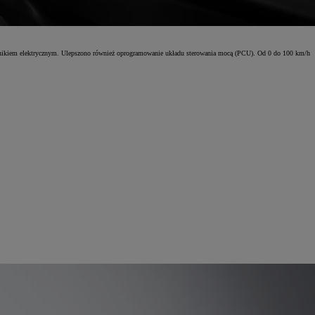
lnikiem elektrycznym. Ulepszono również oprogramowanie układu sterowania mocą (PCU). Od 0 do 100 km/h