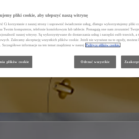
jemy pliki cookie, aby ulepszyć naszą witrynę
ć Ci korzystanie z naszej strony i usprawnić świadczenie usług, dlatego wykorzystujemy pliki co
na Twoim komputerze, telefonie komórkowym lub tablecie. Pomagają one nam zrozumieć Twoje 
cjonalność naszej witryny. Są wykorzystywane do dostarczania usług i narzędzi osób trzecich, a 
wych. Zalecamy akceptację wszystkich plików cookie. Jeżeli nie wyrażasz na to zgody, możesz 
a. Szczegółowe informacje na ten temat znajdziesz w naszej
Polityce plików cookie.
nia plików cookie
Odrzuć wszystkie
Zaakcept