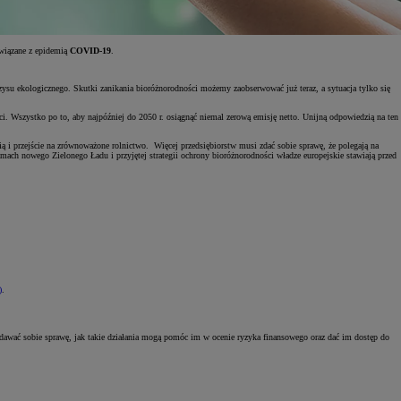
związane z epidemią
COVID-19
.
zysu ekologicznego. Skutki zanikania bioróżnorodności możemy zaobserwować już teraz, a sytuacja tylko się
i. Wszystko po to, aby najpóźniej do 2050 r. osiągnąć niemal zerową emisję netto. Unijną odpowiedzią na ten
emią i przejście na zrównoważone rolnictwo. Więcej przedsiębiorstw musi zdać sobie sprawę, że polegają na
ach nowego Zielonego Ładu i przyjętej strategii ochrony bioróżnorodności władze europejskie stawiają przed
)
.
 zdawać sobie sprawę, jak takie działania mogą pomóc im w ocenie ryzyka finansowego oraz dać im dostęp do