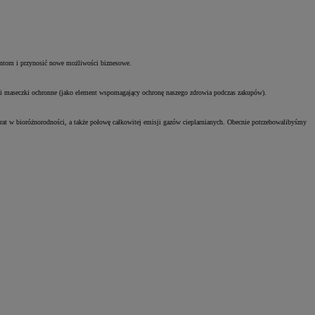
entom i przynosić nowe możliwości biznesowe.
i maseczki ochronne (jako element wspomagający ochronę naszego zdrowia podczas zakupów).
at w bioróżnorodności, a także połowę całkowitej emisji gazów cieplarnianych. Obecnie potrzebowalibyśmy