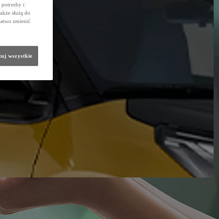
potrzeby i
także służą do
łatwo zmienić
uj wszystkie