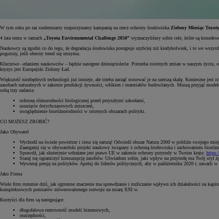
W tym roku po raz siedemnasty rozpoczynamy kampanię na rzecz ochrony środowiska
Zielony Miesiąc Toyot
4 lata temu w ramach
„Toyota Environmental Challenge 2050”
wyznaczyliśmy sobie cele, które są konsekw
Naukowcy są zgodni co do tego, że degradacja środowiska postępuje szybciej niż kiedykolwiek, i to we wszyst
pogorszy, jeśli obecny trend się utrzyma.
Kluczowe –zdaniem naukowców – będzie następne dziesięciolecie. Potrzeba istotnych zmian w naszym życiu, od
kryzys jest Europejski Zielony Ład.
Większość niezbędnych technologii już istnieje, ale trzeba zacząć stosować je na szerszą skalę. Konieczne jest
zasobach naturalnych w zakresie produkcji żywności, włókien i materiałów budowlanych. Muszą przyjąć modele
sobą trzy zadania:
ochronę różnorodności biologicznej przed przyszłymi szkodami,
usunięcie dotychczasowych zniszczeń,
uwzględnienie bioróżnorodności w istotnych obszarach polityki.
CO MOŻESZ ZROBIĆ?
Jako Obywatel
Wychodź na świeże powietrze i ciesz się naturą! Odwiedź obszar Natura 2000 w pobliżu swojego miej
Zaangażuj się w obywatelski projekt naukowy związany z ochroną środowiska i zachowaniem bioróżn
Sprawdź, jak skutecznie wdrażane jest prawo UE w zakresie ochrony przyrody w Twoim kraju:
https:
Staraj się ograniczyć konsumpcję zasobów. Uświadom sobie, jaki wpływ na przyrodę ma Twój styl ż
Wywieraj presję na polityków. Apeluj do liderów politycznych, aby w październiku 2020 r. zawarli w
Jako Firma
Wiele firm rozumie dziś, jak ogromne znaczenie ma sprawdzanie i rozliczanie wpływu ich działalności na kapi
kompleksowych pomiarów zrównoważonego rozwoju na miarę XXI w.
Korzyści dla firm są następujące:
długofalowa rentowność modeli biznesowych,
oszczędności,