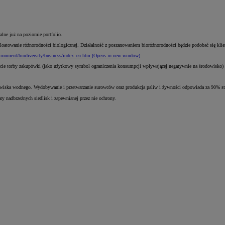
lne już na poziomie portfolio.
oatowanie różnorodności biologicznej. Działalność z poszanowaniem bioróżnorodności będzie podobać się kli
vironment/biodiversity/business/index_en.htm
(Opens in new window)
.
ie torby zakupówki (jako użytkowy symbol ograniczenia konsumpcji wpływającej negatywnie na środowisko) 
owiska wodnego. Wydobywanie i przetwarzanie surowców oraz produkcja paliw i żywności odpowiada za 90% str
y nadbrzeżnych siedlisk i zapewnianej przez nie ochrony.