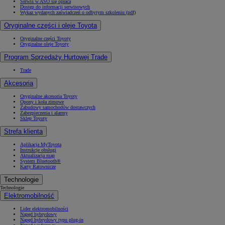
Serwis w ASO się opłaca
Dostęp do informacji serwisowych
Wykaz wydanych zaświadczeń o odbytym szkoleniu (pdf)
Oryginalne części i oleje Toyota
Oryginalne części Toyoty
Oryginalne oleje Toyoty
Program Sprzedaży Hurtowej Trade
Trade
Akcesoria
Oryginalne akcesoria Toyoty
Opony i koła zimowe
Zabudowy samochodów dostawczych
Zabezpieczenia i alarmy
Sklep Toyoty
Strefa klienta
Aplikacja MyToyota
Instrukcje obsługi
Aktualizacja map
System Bluetooth®
Karty Ratownicze
Technologie
Technologie
Elektromobilność
Lider elektromobilności
Napęd hybrydowy
Napęd hybrydowy typu plug-in