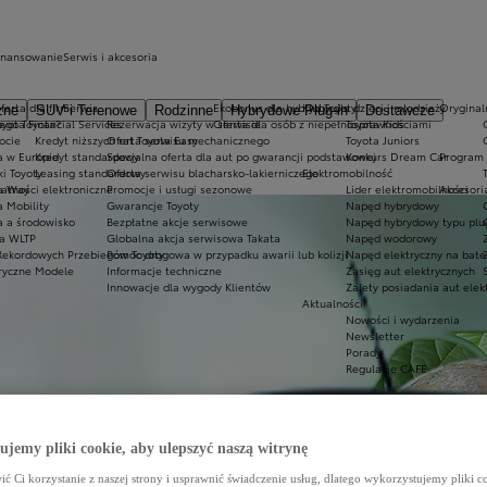
inansowanie
Serwis i akcesoria
ferta dla firm
Serwis
Ekobonus dla hybryd Toyoty
Kluby dla dzieci i młodzieży
Oryginaln
zne
SUV i Terenowe
Rodzinne
Hybrydowe Plug-in
Dostawcze
ego Toyota?
oyota Financial Services
Rezerwacja wizyty w serwisie
Oferta dla osób z niepełnosprawnościami
Toyota Kids
ocie
Kredyt niższych rat Toyota Easy
Oferta serwisu mechanicznego
Toyota Juniors
a w Europie
Kredyt standardowy
Specjalna oferta dla aut po gwarancji podstawowej
Konkurs Dream Car
Program 
ki Toyoty
Leasing standardowy
Oferta serwisu blacharsko-lakierniczego
Elektromobilność
a Way
łatności elektroniczne
Promocje i usługi sezonowe
Lider elektromobilności
Akcesori
a Mobility
Gwarancje Toyoty
Napęd hybrydowy
a a środowisko
Bezpłatne akcje serwisowe
Napęd hybrydowy typu plu
a WLTP
Globalna akcja serwisowa Takata
Napęd wodorowy
Rekordowych Przebiegów Toyoty
Pomoc drogowa w przypadku awarii lub kolizji
Napęd elektryczny na bate
ryczne Modele
Informacje techniczne
Zasięg aut elektrycznych
Innowacje dla wygody Klientów
Zalety posiadania aut elek
Aktualności
Nowości i wydarzenia
Newsletter
Porady
Regulacje CAFE
jemy pliki cookie, aby ulepszyć naszą witrynę
ć Ci korzystanie z naszej strony i usprawnić świadczenie usług, dlatego wykorzystujemy pliki co