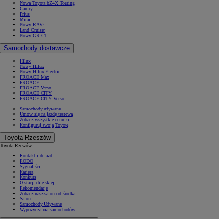
Nowa Toyota bZ4X Touring
Camry
Prius
Mirai
Nowy RAV4
Land Cruiser
Nowy GR GT
Samochody dostawcze
Hilux
Nowy Hilux
Nowy Hilux Electric
PROACE Max
PROACE
PROACE Verso
PROACE CITY
PROACE CITY Verso
Samochody używane
Umów się na jazdę testową
Zobacz wszystkie cenniki
Konfiguruj swoją Toyotę
Toyota Rzeszów
Toyota Rzeszów
Kontakt i dojazd
RODO
Sygnaliści
Kariera
Konkurs
O stacji dilerskiej
Rekomendacje
Zobacz nasz salon od środka
Salon
Samochody Używane
Wypożyczalnia samochodów