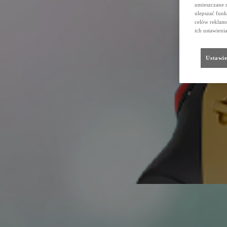
umieszczane 
ulepszać funk
celów reklamo
ich ustawieni
Ustawie