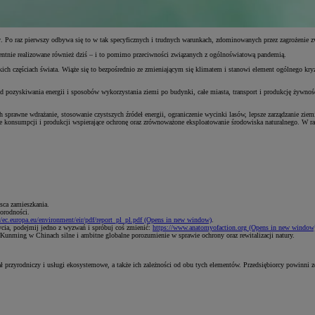
y
. Po raz pierwszy odbywa się to w tak specyficznych i trudnych warunkach, zdominowanych przez zagrożenie 
entnie realizowane również dziś – i to pomimo przeciwności związanych z ogólnoświatową pandemią.
kich częściach świata. Wiąże się to bezpośrednio ze zmieniającym się klimatem i stanowi element ogólnego kry
 pozyskiwania energii i sposobów wykorzystania ziemi po budynki, całe miasta, transport i produkcję żywnośc
 ich sprawne wdrażanie, stosowanie czystszych źródeł energii, ograniczenie wycinki lasów, lepsze zarządzanie zi
 konsumpcji i produkcji wspierające ochronę oraz zrównoważone eksploatowanie środowiska naturalnego. W ram
sca zamieszkania.
orodności.
//ec.europa.eu/environment/eir/pdf/report_pl_pl.pdf
(Opens in new window)
.
ycia, podejmij jedno z wyzwań i spróbuj coś zmienić:
https://www.anatomyofaction.org
(Opens in new window
 Kunming w Chinach silne i ambitne globalne porozumienie w sprawie ochrony oraz rewitalizacji natury.
tał przyrodniczy i usługi ekosystemowe, a także ich zależności od obu tych elementów. Przedsiębiorcy powinni