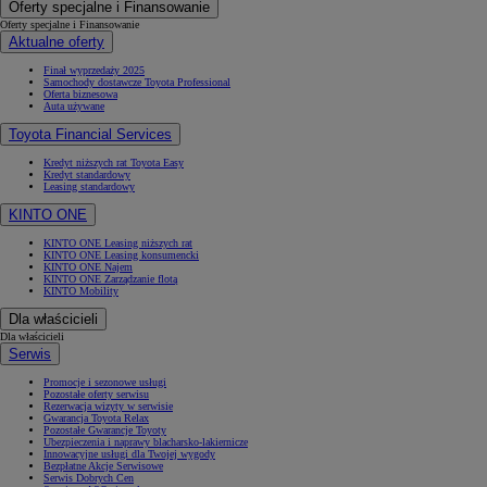
Oferty specjalne i Finansowanie
Oferty specjalne i Finansowanie
Aktualne oferty
Finał wyprzedaży 2025
Samochody dostawcze Toyota Professional
Oferta biznesowa
Auta używane
Toyota Financial Services
Kredyt niższych rat Toyota Easy
Kredyt standardowy
Leasing standardowy
KINTO ONE
KINTO ONE Leasing niższych rat
KINTO ONE Leasing konsumencki
KINTO ONE Najem
KINTO ONE Zarządzanie flotą
KINTO Mobility
Dla właścicieli
Dla właścicieli
Serwis
Promocje i sezonowe usługi
Pozostałe oferty serwisu
Rezerwacja wizyty w serwisie
Gwarancja Toyota Relax
Pozostałe Gwarancje Toyoty
Ubezpieczenia i naprawy blacharsko-lakiernicze
Innowacyjne usługi dla Twojej wygody
Bezpłatne Akcje Serwisowe
Serwis Dobrych Cen