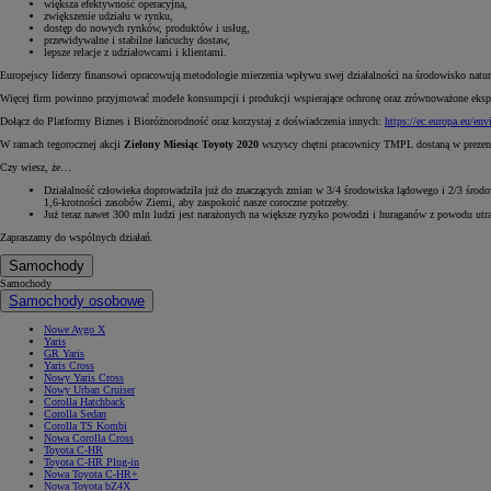
większa efektywność operacyjna,
zwiększenie udziału w rynku,
dostęp do nowych rynków, produktów i usług,
przewidywalne i stabilne łańcuchy dostaw,
lepsze relacje z udziałowcami i klientami.
Europejscy liderzy finansowi opracowują metodologie mierzenia wpływu swej działalności na środowisko natura
Więcej firm powinno przyjmować modele konsumpcji i produkcji wspierające ochronę oraz zrównoważone ekspl
Dołącz do Platformy Biznes i Bioróżnorodność oraz korzystaj z doświadczenia innych:
https://ec.europa.eu/en
W ramach tegorocznej akcji
Zielony Miesiąc Toyoty 2020
wszyscy chętni pracownicy TMPL dostaną w prezenc
Czy wiesz, że…
Działalność człowieka doprowadziła już do znaczących zmian w 3/4 środowiska lądowego i 2/3 środ
1,6-krotności zasobów Ziemi, aby zaspokoić nasze coroczne potrzeby.
Już teraz nawet 300 mln ludzi jest narażonych na większe ryzyko powodzi i huraganów z powodu utrat
Zapraszamy do wspólnych działań.
Samochody
Samochody
Samochody osobowe
Nowe Aygo X
Yaris
Od
81 900 zł
GR Yaris
Yaris Cross
Yaris Cross
Nowy Yaris Cross
HYBRID
Nowy Urban Cruiser
Corolla Hatchback
Corolla Sedan
Corolla TS Kombi
Nowa Corolla Cross
Toyota C-HR
Toyota C-HR Plug-in
Nowa Toyota C-HR+
Nowa Toyota bZ4X