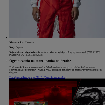
Kierowca:
Ryo Hirakawa
Kraj:
Japonia
Najważniejsze osiągnięcia:
mistrzostwo świata w wyścigach długodystansowych (2022 i 2023),
zwycięstwo w 24h Le Mans (2022).
Ograniczenia na torze, nauka na drodze
Przekraczanie limitów to cenna nauka. Od odzyskiwania energii po chłodzenie akumulatora
i downsizing komponentów – wyścigi WEC pomagają nam rozwijać nasze hybrydowe samochody
drogowe.
Poznaj pojazd koncepcyjny GR H2
(Opens in new window)