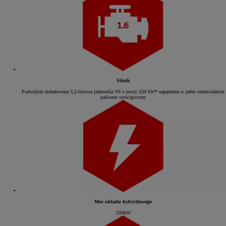
Silnik
Podwójnie doładowana 3,5-litrowa jednostka V6 o mocy 520 kW* napędzana w pełni odnawialnym
paliwem wyścigowym
Moc układu hybrydowego
200kW