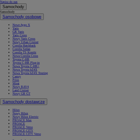
Napisz do nas
Samochody
Samochody
Samochody osobowe
Nowe Aygo X
Yaris
GR Yaris
Yaris Cross
Nowy Yaris Cross
Nowy Urban Cruiser
Corolla Hatchback
Corolla Sedan
Corolla TS Kombi
Nowa Corolla Cross
Toyota C-HR
Toyota C-HR Plug-in
Nowa Toyota C-HR+
Nowa Toyota bZ4X
Nowa Toyota bZ4X Touring
Camry
Prius
Mirai
Nowy RAV4
Land Cruiser
Nowy GR GT
Samochody dostawcze
Hilux
Nowy Hilux
Nowy Hilux Electric
PROACE Max
PROACE
PROACE Verso
PROACE CITY
PROACE CITY Verso