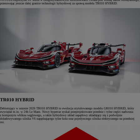
przesuwając jeszcze dalej granice technologii hybrydowej za sprawą modelu TR010 HYBRID.
TR010 HYBRID
Debiutujący w sezonie 2026 TR010 HYBRID to ewolucja utytułowanego modelu GR010 HYBRID, który
zwyciężał m.in. w 24h Le Mans. Nowy hypercar zyskał przeprojektowane przednie i tylne części nadwozia
z kompozytu włókna węglowego, a także hybrydowy układ napędowy składający się z podwójnie
doładowywanego silnika V6 napędzającego tylne koła oraz pojedynczego silnika elektrycznego na przedniej
osi.