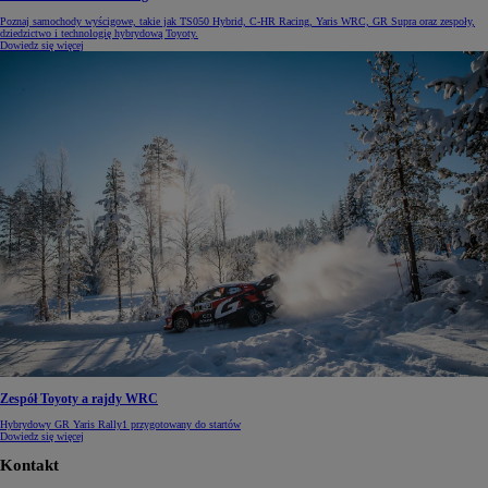
Poznaj samochody wyścigowe, takie jak TS050 Hybrid, C-HR Racing, Yaris WRC, GR Supra oraz zespoły,
dziedzictwo i technologię hybrydową Toyoty.
Dowiedz się więcej
Zespół Toyoty a rajdy WRC
Hybrydowy GR Yaris Rally1 przygotowany do startów
Dowiedz się więcej
Kontakt