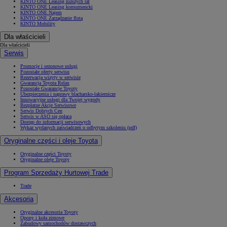
KINTO ONE Leasing niższych rat
KINTO ONE Leasing konsumencki
KINTO ONE Najem
KINTO ONE Zarządzanie flotą
KINTO Mobility
Dla właścicieli
Dla właścicieli
Serwis
Promocje i sezonowe usługi
Pozostałe oferty serwisu
Rezerwacja wizyty w serwisie
Gwarancja Toyota Relax
Pozostałe Gwarancje Toyoty
Ubezpieczenia i naprawy blacharsko-lakiernicze
Innowacyjne usługi dla Twojej wygody
Bezpłatne Akcje Serwisowe
Serwis Dobrych Cen
Serwis w ASO się opłaca
Dostęp do informacji serwisowych
Wykaz wydanych zaświadczeń o odbytym szkoleniu (pdf)
Oryginalne części i oleje Toyota
Oryginalne części Toyoty
Oryginalne oleje Toyoty
Program Sprzedaży Hurtowej Trade
Trade
Akcesoria
Oryginalne akcesoria Toyoty
Opony i koła zimowe
Zabudowy samochodów dostawczych