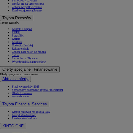
Samochody używane
Umów się na jazdę testową
Zobacz wszystkie cenniki
Konfiguruj swoją Toyotę
Toyota Rzeszów
Toyota Rzeszów
Kontakt i dojazd
RODO
Sygnaliści
Kariera
Konkurs
O stacji dilerskiej
Rekomendacje
Zobacz nasz salon od środka
Salon
Samochody Używane
Wypożyczalnia samochodów
Oferty specjalne i Finansowanie
Oferty specjalne i Finansowanie
Aktualne oferty
Finał wyprzedaży 2025
Samochody dostawcze Toyota Professional
Oferta biznesowa
Auta używane
Toyota Financial Services
Kredyt niższych rat Toyota Easy
Kredyt standardowy
Leasing standardowy
KINTO ONE