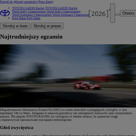
Przejdź do głównej zawartości
(Press Enter)
TOYOTA GAZOO Racing
TOYOTA GAZOO Racing
World Rally Championship
World Rally Championship
Otwórz
World Endurance Championship
World Endurance Championship
Rajd Dakar
Rajd Dakar
Skroluj w lewo
Skroluj w prawo
Najtrudniejszy egzamin
Długodystansowe Mistrzostwa Świata FIA (WEC) to osiem niezwykle wymagających wyścigów, w tym
legendarny 24h Le Mans. Zmagania te stanowią prawdziwy test umiejętności kierowców oraz wytrzymałości
maszyn. Dla zespołu TOYOTA RACING tor wyścigowy to idealne miejsce, by poprawiać osiągi
i dopracowywać zaawansowane rozwiązania technologiczne.
Głód zwycięstwa
TOYOTA rozpoczyna 14. sezon w Długodystansowych Mistrzostwach Świata pod wodzą Tamui Kobayashiego,