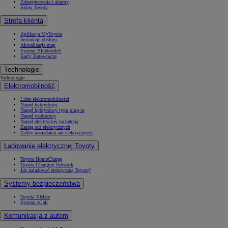
Zabezpieczenia i alarmy
Sklep Toyoty
Strefa klienta
Aplikacja MyToyota
Instrukcje obsługi
Aktualizacja map
System Bluetooth®
Karty Ratownicze
Technologie
Technologie
Elektromobilność
Lider elektromobilności
Napęd hybrydowy
Napęd hybrydowy typu plug-in
Napęd wodorowy
Napęd elektryczny na baterię
Zasięg aut elektrycznych
Zalety posiadania aut elektrycznych
Ładowanie elektrycznej Toyoty
Toyota HomeCharge
Toyota Charging Network
Jak naładować elektryczną Toyotę?
Systemy bezpieczeństwa
Toyota T-Mate
System eCall
Komunikacja z autem