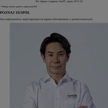
Tył: obręcze z magnezu 14x18", opony 34/71-18
* Podlega zmianie zgodnie z regulacjami BoP.
POZNAJ ZESPÓŁ
Nasz międzynarodowy zespół legitymuje się bogatym doświadczeniem w sportach motorowych.