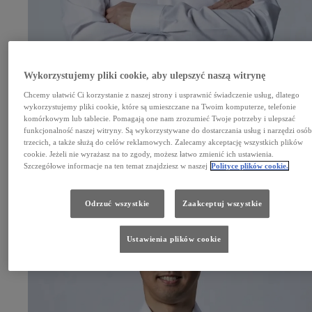
Wykorzystujemy pliki cookie, aby ulepszyć naszą witrynę
Chcemy ułatwić Ci korzystanie z naszej strony i usprawnić świadczenie usług, dlatego
wykorzystujemy pliki cookie, które są umieszczane na Twoim komputerze, telefonie
komórkowym lub tablecie. Pomagają one nam zrozumieć Twoje potrzeby i ulepszać
Kamui Kobayashi
funkcjonalność naszej witryny. Są wykorzystywane do dostarczania usług i narzędzi osó
Dyrektor zespołu i kierowca
trzecich, a także służą do celów reklamowych. Zalecamy akceptację wszystkich plików
cookie. Jeżeli nie wyrażasz na to zgody, możesz łatwo zmienić ich ustawienia.
Szczegółowe informacje na ten temat znajdziesz w naszej
Polityce plików cookie.
Odrzuć wszystkie
Zaakceptuj wszystkie
Ustawienia plików cookie