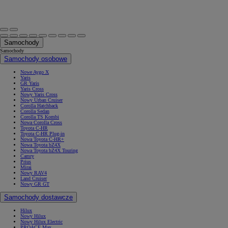
Samochody
Samochody
Samochody osobowe
Nowe Aygo X
Yaris
GR Yaris
Yaris Cross
Nowy Yaris Cross
Nowy Urban Cruiser
Corolla Hatchback
Corolla Sedan
Corolla TS Kombi
Nowa Corolla Cross
Toyota C-HR
Toyota C-HR Plug-in
Nowa Toyota C-HR+
Nowa Toyota bZ4X
Nowa Toyota bZ4X Touring
Camry
Prius
Mirai
Nowy RAV4
Land Cruiser
Nowy GR GT
Samochody dostawcze
Hilux
Nowy Hilux
Nowy Hilux Electric
PROACE Max