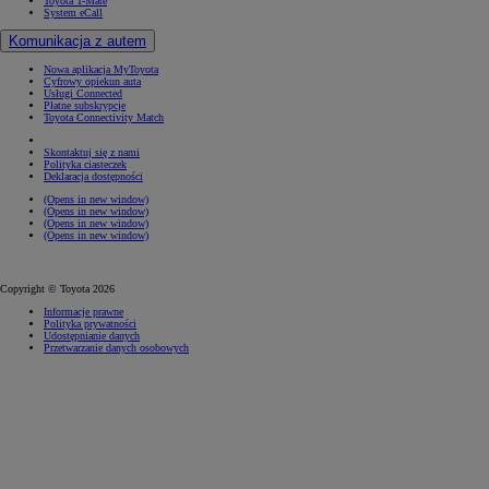
Toyota T-Mate
System eCall
Komunikacja z autem
Nowa aplikacja MyToyota
Cyfrowy opiekun auta
Usługi Connected
Płatne subskrypcje
Toyota Connectivity Match
Skontaktuj się z nami
Polityka ciasteczek
Deklaracja dostępności
(Opens in new window)
(Opens in new window)
(Opens in new window)
(Opens in new window)
Copyright © Toyota 2026
Informacje prawne
Polityka prywatności
Udostępnianie danych
Przetwarzanie danych osobowych