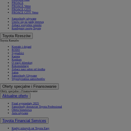
PROACE
PROACE Verso
PROACE CITY
PROACE CITY Verso
Samochody używane
Umów się na jazdę testową
Zobacz wszystkie cenniki
Konfiguruj swoją Toyotę
Toyota Rzeszów
Toyota Rzeszów
Kontakt i dojazd
RODO
Sygnaliści
Kariera
Konkurs
O stacji dilerskiej
Rekomendacje
Zobacz nasz salon od środka
Salon
Samochody Używane
Wypożyczalnia samochodów
Oferty specjalne i Finansowanie
Oferty specjalne i Finansowanie
Aktualne oferty
Finał wyprzedaży 2025
Samochody dostawcze Toyota Professional
Oferta biznesowa
Auta używane
Toyota Financial Services
Kredyt niższych rat Toyota Easy