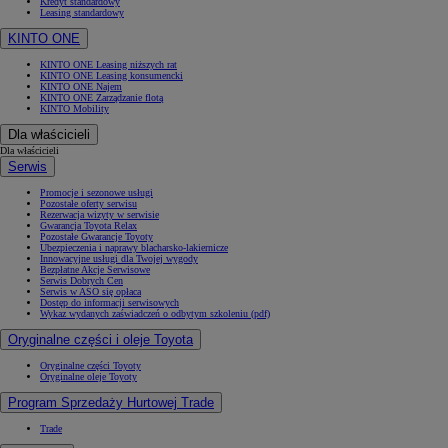
Kredyt standardowy
Leasing standardowy
KINTO ONE
KINTO ONE Leasing niższych rat
KINTO ONE Leasing konsumencki
KINTO ONE Najem
KINTO ONE Zarządzanie flotą
KINTO Mobility
Dla właścicieli
Dla właścicieli
Serwis
Promocje i sezonowe usługi
Pozostałe oferty serwisu
Rezerwacja wizyty w serwisie
Gwarancja Toyota Relax
Pozostałe Gwarancje Toyoty
Ubezpieczenia i naprawy blacharsko-lakiernicze
Innowacyjne usługi dla Twojej wygody
Bezpłatne Akcje Serwisowe
Serwis Dobrych Cen
Serwis w ASO się opłaca
Dostęp do informacji serwisowych
Wykaz wydanych zaświadczeń o odbytym szkoleniu (pdf)
Oryginalne części i oleje Toyota
Oryginalne części Toyoty
Oryginalne oleje Toyoty
Program Sprzedaży Hurtowej Trade
Trade