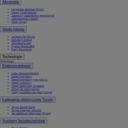
Akcesoria
Oryginalne akcesoria Toyoty
Opony i koła zimowe
Zabudowy samochodów dostawczych
Zabezpieczenia i alarmy
Sklep Toyoty
Strefa klienta
Aplikacja MyToyota
Instrukcje obsługi
Aktualizacja map
System Bluetooth®
Karty Ratownicze
Technologie
Technologie
Elektromobilność
Lider elektromobilności
Napęd hybrydowy
Napęd hybrydowy typu plug-in
Napęd wodorowy
Napęd elektryczny na baterię
Zasięg aut elektrycznych
Zalety posiadania aut elektrycznych
Ładowanie elektrycznej Toyoty
Toyota HomeCharge
Toyota Charging Network
Jak naładować elektryczną Toyotę?
Systemy bezpieczeństwa