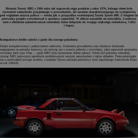
Historia Toyoty MR2 z 1984 roku tak naprawdę sięga projektu z roku 1976, którego celem było
stworzenie samochodu przyjemnego w prowadzeniu, ale zarazem charakteryzującego się wydajnością
pod względem zużycia paliwa — trochę jak w przypadku wcześniejszej Toyoty Sports 800. Z biegiem lat
pierwotny projekt wyewoluował w sportowy samochód. W efekcie narodziło się niewielkie, 2-osobowe
auto z silnikiem zamontowanym centralnie, które dołączyło do swojego większego rodzeństwa, Celici
i Supry.
Kompaktowe źródło radości z jazdy dla nowego pokolenia
Dzięki kompaktowemu i praktycznemu nadwoziu, świetnemu prowadzeniu oraz silnikowi doskonale
reagującemu na potrzeby kierowcy, nie mówiąc już o uczuciu jedności z żywiołami, jakie zapewniał opcjonalny
otwierany dach typu T-bar — jazda MR2 była synonimem dobrej zabawy. Silnik był położony centralnie,
czyniąc MR2 pierwszym japońskim produkowanym seryjnie samochodem z takim układem. Prasa prześcigała
się w pochwałach nowego modelu, a malutka Toyota uzyskała prestiżowy tytuł Japońskiego Samochodu Roku
za rok 1984/85.