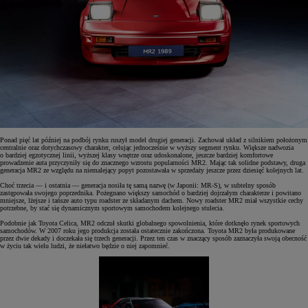
Ponad pięć lat później na podbój rynku ruszył model drugiej generacji. Zachował układ z silnikiem położonym
centralnie oraz dotychczasowy charakter, celując jednocześnie w wyższy segment rynku. Większe nadwozia
o bardziej egzotycznej linii, wyższej klasy wnętrze oraz udoskonalone, jeszcze bardziej komfortowe
prowadzenie auta przyczyniły się do znacznego wzrostu popularności MR2. Mając tak solidne podstawy, druga
generacja MR2 ze względu na niemalejący popyt pozostawała w sprzedaży jeszcze przez dziesięć kolejnych lat.
Choć trzecia — i ostatnia — generacja nosiła tę samą nazwę (w Japonii: MR-S), w subtelny sposób
zastępowała swojego poprzednika. Pożegnano większy samochód o bardziej dojrzałym charakterze i powitano
mniejsze, lżejsze i tańsze auto typu roadster ze składanym dachem. Nowy roadster MR2 miał wszystkie cechy
potrzebne, by stać się dynamicznym sportowym samochodem kolejnego stulecia.
Podobnie jak Toyota Celica, MR2 odczuł skutki globalnego spowolnienia, które dotknęło rynek sportowych
samochodów. W 2007 roku jego produkcja została ostatecznie zakończona. Toyota MR2 była produkowane
przez dwie dekady i doczekała się trzech generacji. Przez ten czas w znaczący sposób zaznaczyła swoją obecność
w życiu tak wielu ludzi, że niełatwo będzie o niej zapomnieć.