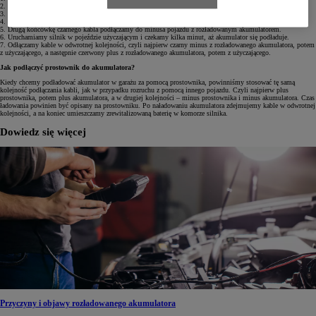
2. Końcówkę czerwonego kabla podłączamy do plusa pojazdu użyczającego prądu.
3. Drugą końcówkę czerwonego kabla podłączamy do plusa pojazdu z rozładowanym akumulatorem.
4. Końcówkę czarnego kabla podłączamy do minusa pojazdu użyczającego prądu.
5. Drugą końcówkę czarnego kabla podłączamy do minusa pojazdu z rozładowanym akumulatorem.
6. Uruchamiamy silnik w pojeździe użyczającym i czekamy kilka minut, aż akumulator się podładuje.
7. Odłączamy kable w odwrotnej kolejności, czyli najpierw czarny minus z rozładowanego akumulatora, potem
z użyczającego, a następnie czerwony plus z rozładowanego akumulatora, potem z użyczającego.
Jak podłączyć prostownik do akumulatora?
Kiedy chcemy podładować akumulator w garażu za pomocą prostownika, powinniśmy stosować tę samą
kolejność podłączania kabli, jak w przypadku rozruchu z pomocą innego pojazdu. Czyli najpierw plus
prostownika, potem plus akumulatora, a w drugiej kolejności – minus prostownika i minus akumulatora. Czas
ładowania powinien być opisany na prostowniku. Po naładowaniu akumulatora zdejmujemy kable w odwrotnej
kolejności, a na koniec umieszczamy zrewitalizowaną baterię w komorze silnika.
Dowiedz się więcej
Przyczyny i objawy rozładowanego akumulatora