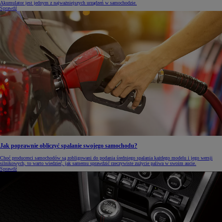
Akumulator jest jednym z najważniejszych urządzeń w samochodzie.
Sprawdź
Jak poprawnie obliczyć spalanie swojego samochodu?
Choć producenci samochodów są zobligowani do podania średniego spalania każdego modelu i jego wersji
silnikowych, to warto wiedzieć, jak samemu sprawdzić rzeczywiste zużycie paliwa w swoim aucie.
Sprawdź