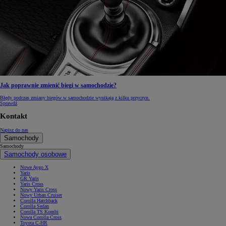
Jak poprawnie zmienić biegi w samochodzie?
Błędy podczas zmiany biegów w samochodzie wynikają z kilku przyczyn.
Sprawdź
Kontakt
Napisz do nas
Samochody
Samochody
Samochody osobowe
Nowe Aygo X
Yaris
GR Yaris
Yaris Cross
Nowy Yaris Cross
Nowy Urban Cruiser
Corolla Hatchback
Corolla Sedan
Corolla TS Kombi
Nowa Corolla Cross
Toyota C-HR