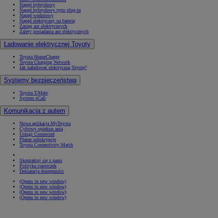
Napęd hybrydowy
Napęd hybrydowy typu plug-in
Napęd wodorowy
Napęd elektryczny na baterię
Zasięg aut elektrycznych
Zalety posiadania aut elektrycznych
Ładowanie elektrycznej Toyoty
Toyota HomeCharge
Toyota Charging Network
Jak naładować elektryczną Toyotę?
Systemy bezpieczeństwa
Toyota T-Mate
System eCall
Komunikacja z autem
Nowa aplikacja MyToyota
Cyfrowy opiekun auta
Usługi Connected
Płatne subskrypcje
Toyota Connectivity Match
Skontaktuj się z nami
Polityka ciasteczek
Deklaracja dostępności
(Opens in new window)
(Opens in new window)
(Opens in new window)
(Opens in new window)