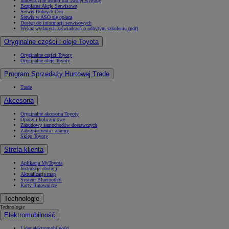
Innowacyjne usługi dla Twojej wygody
Bezpłatne Akcje Serwisowe
Serwis Dobrych Cen
Serwis w ASO się opłaca
Dostęp do informacji serwisowych
Wykaz wydanych zaświadczeń o odbytym szkoleniu (pdf)
Oryginalne części i oleje Toyota
Oryginalne części Toyoty
Oryginalne oleje Toyoty
Program Sprzedaży Hurtowej Trade
Trade
Akcesoria
Oryginalne akcesoria Toyoty
Opony i koła zimowe
Zabudowy samochodów dostawczych
Zabezpieczenia i alarmy
Sklep Toyoty
Strefa klienta
Aplikacja MyToyota
Instrukcje obsługi
Aktualizacja map
System Bluetooth®
Karty Ratownicze
Technologie
Technologie
Elektromobilność
Lider elektromobilności