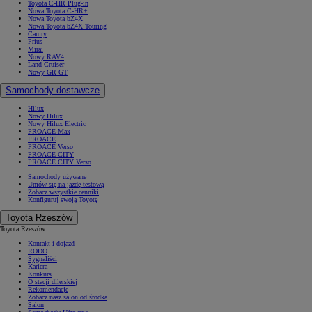
Toyota C-HR Plug-in
Nowa Toyota C-HR+
Nowa Toyota bZ4X
Nowa Toyota bZ4X Touring
Camry
Prius
Mirai
Nowy RAV4
Land Cruiser
Nowy GR GT
Samochody dostawcze
Hilux
Nowy Hilux
Nowy Hilux Electric
PROACE Max
PROACE
PROACE Verso
PROACE CITY
PROACE CITY Verso
Samochody używane
Umów się na jazdę testową
Zobacz wszystkie cenniki
Konfiguruj swoją Toyotę
Toyota Rzeszów
Toyota Rzeszów
Kontakt i dojazd
RODO
Sygnaliści
Kariera
Konkurs
O stacji dilerskiej
Rekomendacje
Zobacz nasz salon od środka
Salon