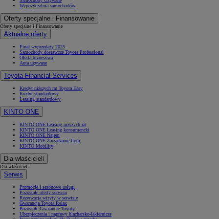
Samochody Używane
Wypożyczalnia samochodów
Oferty specjalne i Finansowanie
Oferty specjalne i Finansowanie
Aktualne oferty
Finał wyprzedaży 2025
Samochody dostawcze Toyota Professional
Oferta biznesowa
Auta używane
Toyota Financial Services
Kredyt niższych rat Toyota Easy
Kredyt standardowy
Leasing standardowy
KINTO ONE
KINTO ONE Leasing niższych rat
KINTO ONE Leasing konsumencki
KINTO ONE Najem
KINTO ONE Zarządzanie flotą
KINTO Mobility
Dla właścicieli
Dla właścicieli
Serwis
Promocje i sezonowe usługi
Pozostałe oferty serwisu
Rezerwacja wizyty w serwisie
Gwarancja Toyota Relax
Pozostałe Gwarancje Toyoty
Ubezpieczenia i naprawy blacharsko-lakiernicze