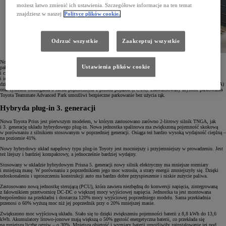
możesz łatwo zmienić ich ustawienia. Szczegółowe informacje na ten temat
znajdziesz w naszej
Polityce plików cookie.
Odrzuć wszystkie
Zaakceptuj wszystkie
Nowy Prius został wyposażony w innowacyjne systemy bezpieczeństwa Toyota T-MATE obejmujące m.in.
Ustawienia plików cookie
pakiet Toyota Safety Sense. Systemy te mogą być aktualizowany zdalnie. Udoskonalona przednia kamera
i czujniki radarowe mają znacznie większe pole widzenia, co pozwala wykrywać więcej obiektów
i identyfikować szerszy zakres potencjalnych zagrożeń. Dodatkowe skrajne czujniki przednie poprawiają
działanie układu wczesnego reagowania w razie ryzyka zderzenia (PCS), asystenta utrzymania pasa ruchu (LTA)
oraz systemu ostrzegania o ruchu poprzecznym z przodu pojazdu (FCTA). Zaawansowany asystent parkowania
Toyota Teammate Advanced Park umożliwi bezpieczne parkowanie bez użycia rąk.
Hybryda plug-in 3. generacji
Nowa Toyota Prius jest pierwszym modelem, w którym zastosowano zarówno 2-litrowy silnik TNGA, jak
i 3. generację układu hybrydowego plug-in. Nowa jednostka spalinowa ma zwiększoną pojemność skokową
w porównaniu z silnikiem stosowanym w poprzedniej generacji. Osiąga też bardzo wysoką wydajność cieplną –
na poziomie 41%.
Nowy hybrydowy układ napędowy typu plug-in Toyoty jest mocniejszy i przyjemniejszy w prowadzeniu. Jest
też lżejszy i bardziej kompaktowy, a jednocześnie bardziej wydajny.
Stosowany w układzie hybrydowym Priusa 5. generacji nowy silnik elektryczny ma mniejsze rozmiary
i mniejszą masę. W porównaniu z poprzednikiem jego moc wzrosła, a straty energii zmniejszyły się. Dzięki
udoskonaleniu i uproszczeniu konstrukcji auto ma bardzo dobre przyspieszenie i niskie zużycie paliwa.
Zastosowano nową jednostkę sterującą (PCU), która zawiera niezbędną do konwersji napięcia, zintegrowaną
z falownikiem przetwornicę DC-DC o większej mocy wyjściowej napięcia. Jednostka ta jest montowana
bezpośrednio na przekładni i dostarcza 120% mocy wyjściowej poprzedniego modelu. Sama przekładnia
przenosi o 60% wyższą moc niż jej poprzednik przy o 20% mniejszej masie.
Zwiększono moc wyjściową układu. Stało się to dzięki zwiększeniu pojemności baterii z 8,8 kWh do 13,6
kWh. Akumulatory litowo-jonowe mają większą o 50% gęstość energetyczna baterii, co przekłada się
na mniejszą liczbę ogniw – o 30%. Mniejsza objętość i wymiary baterii umożliwiły zainstalowanie jej pod