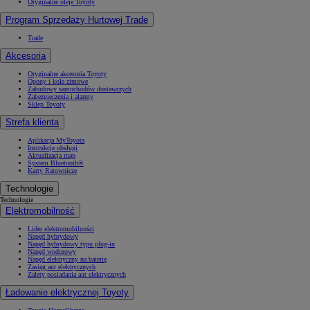
Oryginalne oleje Toyoty
Program Sprzedaży Hurtowej Trade
Trade
Akcesoria
Oryginalne akcesoria Toyoty
Opony i koła zimowe
Zabudowy samochodów dostawczych
Zabezpieczenia i alarmy
Sklep Toyoty
Strefa klienta
Aplikacja MyToyota
Instrukcje obsługi
Aktualizacja map
System Bluetooth®
Karty Ratownicze
Technologie
Technologie
Elektromobilność
Lider elektromobilności
Napęd hybrydowy
Napęd hybrydowy typu plug-in
Napęd wodorowy
Napęd elektryczny na baterię
Zasięg aut elektrycznych
Zalety posiadania aut elektrycznych
Ładowanie elektrycznej Toyoty