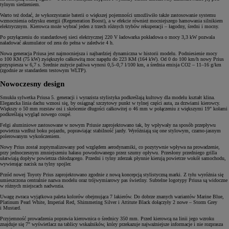
tylnym siedzeniem.
Warto też dodać, że wykorzystanie baterii o większej pojemności umożliwiło także zastosowanie systemu
wzmocnienia odzysku energii (Regeneration Boost), a w efekcie również mocniejszego hamowania silnikiem
elektrycznym. Kierowca może wybrać jeden z trzech różnych trybów rekuperacji – łagodny, średni i mocny.
Po przyłączeniu do standardowej sieci elektrycznej 220 V ładowarka pokładowa o mocy 3,3 kW pozwala
naładować akumulator od zera do pełna w zaledwie 4 h.
Nowa generacja Priusa jest najmocniejsza i najbardziej dynamiczna w historii modelu. Podniesienie mocy
o 100 KM (75 kW) zwiększyło całkowitą moc napędu do 223 KM (164 kW). Od 0 do 100 km/h nowy Prius
przyspiesza w 6,7 s. Średnie zużycie paliwa wynosi 0,5–0,7 l/100 km, a średnia emisja CO2 – 11–16 g/km
(zgodnie ze standardem testowym WLTP).
Nowoczesny design
Smukła sylwetka Priusa 5. generacji i wyrazista stylistyka podkreślają kultowy dla modelu kształt klina.
Elegancka linia dachu wznosi się, by osiągnąć szczytowy punkt w tylnej części auta, za drzwiami kierowcy.
Większy o 50 mm rozstaw osi i skrócenie długości całkowitej o 46 mm w połączeniu z większymi 19" kołami
podkreślają wygląd nowego coupé.
Felgi aluminiowe zastosowane w nowym Priusie zaprojektowano tak, by wpływały na sposób przepływu
powietrza wzdłuż boku pojazdu, poprawiając stabilność jazdy. Wyróżniają się one stylowym, czarno-jasnym
polerowanym wykończeniem.
Nowy Prius został zoptymalizowany pod względem aerodynamiki, co pozytywnie wpływa na prowadzenie,
przy jednoczesnym zmniejszeniu hałasu powodowanego przez szumy opływu. Przesłony przedniego grilla
ułatwiają dopływ powietrza chłodzącego. Przedni i tylny zderzak płynnie kierują powietrze wokół samochodu,
wywierając nacisk na tylny spojler.
Przód nowej Toyoty Prius zaprojektowano zgodnie z nową koncepcją stylistyczną marki. Z tyłu wyróżnia się
umieszczona centralnie nazwa modelu oraz trójwymiarowy pas świetlny. Subtelne logotypy Priusa są widoczne
w różnych miejscach nadwozia.
Uwagę zwraca wyjątkowa paleta kolorów obejmująca 7 lakierów. Do dobrze znanych wariantów Marine Blue,
Platinum Pearl White, Imperial Red, Shimmering Silver i Attitute Black dołączyły 2 nowe – Storm Grey
i Mustard.
Przyjemność prowadzenia poprawia kierownica o średnicy 350 mm. Przed kierowcą na linii jego wzroku
znajduje się 7" wyświetlacz na tablicy wskaźników, który przekazuje najważniejsze informacje i nie rozprasza