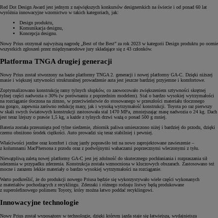
Red Dot Design Award jest jednym z największych konkursów designerskich na świecie i od ponad 60 lat
wyróżnia innowacyjne wzornictwo w takich kategoriach, jak:
Design produktu,
Komunikacja designu,
Koncepcja designu.
Nowy Prius otrzymał najwyższą nagrodę „Best of the Best” za rok 2023 w kategorii Design produktu po ocenie
wszystkich zgłoszeń przez międzynarodowe jury składające się z 43 członków.
Platforma TNGA drugiej generacji
Nowy Prius został stworzony na bazie platformy TNGA 2. generacji i nowej platformy GA-C. Dzięki niższej
masie i większej sztywności strukturalnej prowadzenie auta jest jeszcze bardziej przyjemne i komfortowe.
Zoptymalizowano konstrukcję ramy tylnych słupków, co zaowocowało zwiększeniem sztywności skrętnej
tylnej części nadwozia o 30% (w porównaniu z poprzednim modelem). Stal o bardzo wysokiej wytrzymałości
na rozciąganie tłoczona na zimno, w przeciwieństwie do stosowanego w przeszłości materiału tłoczonego
na gorąco, zapewnia zarówno redukcję masy, jak i wysoką wytrzymałość konstrukcji. Toyota po raz pierwszy
w skali swych światowych konstrukcji zastosowała stal 1470 MPa, zmniejszając masę nadwozia o 24 kg. Dach
jest teraz lżejszy o prawie 1,5 kg, a każde z tylnych drzwi ważą o ponad 500 g mniej.
Bateria została przesunięta pod tylne siedzenie, zbiornik paliwa umieszczono niżej i bardziej do przodu, dzięki
czemu obniżono środek ciężkości. Auto prowadzi się teraz stabilniej i pewniej.
Właściwości jezdne oraz komfort i ciszę jazdy poprawiło też na nowo zaprojektowane zawieszenie –
z kolumnami MacPhersona z przodu oraz z podwójnymi wahaczami poprzecznymi wleczonymi z tyłu.
Niewątpliwą zaletą nowej platformy GA-C jest jej zdolność do skutecznego pochłaniania i rozpraszania sił
uderzenia w przypadku zderzenia. Konstrukcja została wzmocniona w kluczowych obszarach. Zastosowano też
mocne i zarazem lekkie materiały o bardzo wysokiej wytrzymałości na rozciąganie.
Warto podkreślić, że do produkcji nowego Priusa będzie się wykorzystywało wiele części wykonanych
z materiałów pochodzących z recyklingu. Zderzaki i różnego rodzaju listwy będą produkowane
z superolefinowego polimeru Toyoty, który można łatwo poddać recyklingowi.
Innowacyjne technologie
Nowy Prius został wyposażony w technologie, dzięki którym jazda staje się łatwiejsza, wydajniejsza