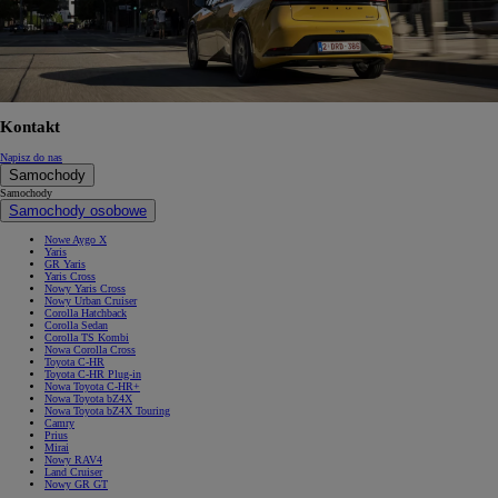
Kontakt
Napisz do nas
Samochody
Samochody
Samochody osobowe
Nowe Aygo X
Yaris
GR Yaris
Yaris Cross
Nowy Yaris Cross
Nowy Urban Cruiser
Corolla Hatchback
Corolla Sedan
Corolla TS Kombi
Nowa Corolla Cross
Toyota C-HR
Toyota C-HR Plug-in
Nowa Toyota C-HR+
Nowa Toyota bZ4X
Nowa Toyota bZ4X Touring
Camry
Prius
Mirai
Nowy RAV4
Land Cruiser
Nowy GR GT