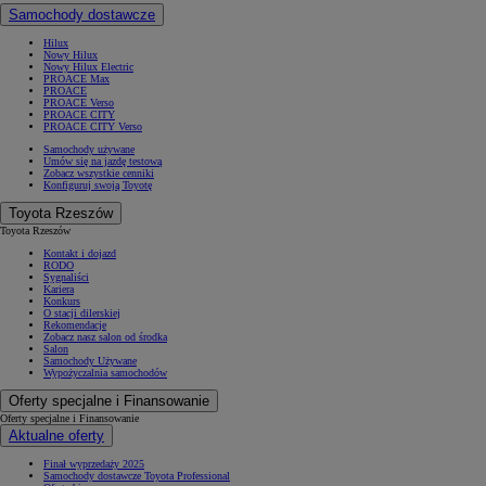
Samochody dostawcze
Hilux
Nowy Hilux
Nowy Hilux Electric
PROACE Max
PROACE
PROACE Verso
PROACE CITY
PROACE CITY Verso
Samochody używane
Umów się na jazdę testową
Zobacz wszystkie cenniki
Konfiguruj swoją Toyotę
Toyota Rzeszów
Toyota Rzeszów
Kontakt i dojazd
RODO
Sygnaliści
Kariera
Konkurs
O stacji dilerskiej
Rekomendacje
Zobacz nasz salon od środka
Salon
Samochody Używane
Wypożyczalnia samochodów
Oferty specjalne i Finansowanie
Oferty specjalne i Finansowanie
Aktualne oferty
Finał wyprzedaży 2025
Samochody dostawcze Toyota Professional