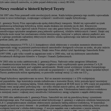
tyle samo cennych surowców, co jeden pojazd elektryczny o mocy 80 kWh.
Nowy rozdział w historii hybryd Toyoty
Od 1997 roku Prius przeszedł wiele rewolucyjnych zmian. Każda kolejna generacja tego modelu wprowadzała
coraz to nowe technologie, zwiększające wydajność i możliwości napędu hybrydowego.
1. generacja Toyoty Prius zapoczątkowała epokę elektryfikacji transportu. Model ten wprowadził na rynek
przełomową technologię hybrydową, której zasada działania nie zmieniła się do dziś. Kluczowym
komponentem, który zapewnił sukces Priusowi oraz całej gamie hybryd Toyoty, jest przekładnia planetarna
umożliwiająca optymalne zarządzanie pracą jednostki spalinowej, silników elektrycznych i baterii. Dzięki niej
hybryda może ruszać bez uruchamiania silnika benzynowego, korzystać w pełnym zakresie prędkości auta
z wąskiego przedziału najbardziej efektywnych obrotów silnika spalinowego oraz ładować baterię zarówno
podczas jazdy, jak i postoju.
Jednostka benzynowa VVT-i 1,5 l i kompaktowy silnik elektryczny o wysokim momencie obrotowym
zapewniały osiągi na poziomie porównywalnych samochodów dostępnych wówczas na rynku, ale przy zużyciu
paliwa i emisji CO
niższych o połowę. Dzięki temu Prius zdobył tytuł Japońskiego Samochodu Roku
2
1997/1998, a gdy tylko wszedł na zagraniczne rynki w 2000 roku, stał się ulubionym samochodem
świadomych ekologicznie klientów w Europie i Stanach Zjednoczonych.
W 2003 roku na rynku zadebiutowała 2. generacja Priusa. Nadwozie sedan zastąpiono liftbackiem
o charakterystycznym kształcie klina, którego wyjątkowo niski współczynnik oporu powietrza Cx 0,26
wyznaczył nowe standardy pod względem aerodynamiki. Model został wyróżniony tytułem Europejskiego
Samochodu Roku 2005. Auto szybko zyskiwało na popularności i w maju 2007 roku łączna sprzedaż hybryd
Toyoty przekroczyła milion egzemplarzy, co pozwoliło uniknąć emisji 3,5 mln ton CO
.
2
Napęd hybrydowy zaprojektowano na nowo. Był on znacznie mocniejszy i o 15% wydajniejszy
od poprzednika. Jego konstrukcja została rozbudowana o konwerter Boost, który pozwala łączyć mocniejszy
silnik elektryczny z mniejszą baterią. Silnik elektryczny generował 68 KM mocy (o 50% więcej niż poprzedni).
Dzięki temu zaczął pełnić podwójną rolę – nie tylko obniżał zużycie paliwa, ale także wspierał silnik
benzynowy podczas przyspieszania, poprawiając dynamikę auta. Udoskonalona bateria niklowo-wodorkowa
o mniejszej masie i większej mocy umożliwiła 2-kilometrowy zasięg wyłącznie z napędu elektrycznego.
W 2009 roku zadebiutowała 3. generacja Priusa. Samochód ten stał się prawdziwą ikoną i synonimem
ekologicznego auta. Pod maską pracował układ hybrydowego 3. generacji z większym silnikiem benzynowym
1,8 l i przeprojektowanym silnikiem elektrycznym zasilanym baterią niklowo-wodorkową. W konstrukcji
napędu pojawił się nowy element – do przekładni planetarnej podłączono skrzynię redukcyjną, która pozwala
wydajniej korzystać z silnika elektrycznego. Z nowym napędem oraz z nadwoziem o jeszcze niższym
współczynniku oporu powietrza wydajność Priusa 3. generacji wzrosła o 10%, emisją CO
została