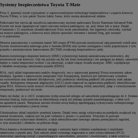
Systemy bezpieczeństwa Toyota T-Mate
Prius 5. generacji został wyposażony w najnowocześniejsze technologie bezpieczeństwa i wsparcia kierowcy
Toyota T-Mate, w tym pakiet Toyota Safety Sense, który można aktualizować zdalnie.
Parkowanie bez użycia rąk umożliwia zaawansowany asystent parkowania Toyota Teammate Advanced Park.
System ten może zapamiętywać często używane miejsca parkingowe, np. przy domu lub w pracy. Dzięki
4 kamerom i 12 czujnikom ultradźwiękowym Prius może samodzielnie, bez ingerencji człowieka, wjechać
na miejsce parkingowe, a kierowca musi jedynie sprawdzić otoczenie i zmienić bieg, gdy zostanie
o to poproszony.
Monitor panoramiczny z systemem kamer 360 stopni (PVM) pozwala monitorować całą przestrzeń wokół auta.
System monitorowania martwego pola w lusterka (BSM) oraz system ostrzegania o ruchu poprzecznym z tyłu
pojazdu z automatycznym hamowaniem (RCTAB) zwiększają bezpieczeństwo jazdy.
Kamera monitorująca skupienie kierowcy (DMC) wykorzystuje kamerę zainstalowaną na kierownicy, aby
monitorować stan kierowcy. Gdy ten poczuje się źle lub straci koncentrację i nie zareaguje na alarmy, samochód
będzie w stanie bezpiecznie zwolnić i się zatrzymać, a także włączy światła awaryjne. DMC współpracuje
z układem awaryjnego zatrzymania pojazdu (EDSS).
RSA, czyli układ rozpoznawania znaków drogowych, ma w najnowszej generacji Priusa rozszerzony zakres
działania. Zgodnie z najnowszymi przepisami Unii Europejskiej, kierowca jest informowany wizualnie
na wyświetlaczu oraz alarmem dźwiękowym, jeśli przekroczy określoną prędkość lub przeoczy znak zakazu
wjazdu. Inteligentny tempomat adaptacyjny (iACC) może reagować na ograniczenia prędkości identyfikowane
przez RSA. Kierowca może ustawić również prędkość maksymalną, której samochód, jadąc z wykorzystaniem
tempomatu, przekroczyć nie może.
Warto też dodać, że w iACC zwiększono liczbę ustawień odstępu od samochodu poprzedzającego do 4. Dodano
również funkcję, która pozwala na identyfikację więcej niż jednego pojazdu poprzedzającego, a także tych
na sąsiednich pasach. Tempomat zawiera również nową funkcję zapobiegającą wykonywaniu niebezpiecznego
manewru wyprzedzania z prawej strony.
Udoskonalono układ czujników przedniej kamery. Dzięki temu zasięg wykrywania na przedpolu zwiększył się
niemal dwukrotnie, większe jest też pole widzenia w pionie i w poziomie. Wszystko to pozwala
na wcześniejsze wykrywanie obiektów, a także identyfikowanie szerszego zakresu potencjalnych zagrożeń,
w tym motocykli i obiektów na poboczu drogi.
Nowa kamera o dwukrotnie większym zasięgu i szerszym kącie widzenia współpracuje z czujnikami
radarowymi z przodu auta. Tym samym układ wczesnego reagowania w razie ryzyka zderzenia (PCS)
skuteczniej zapobiega kolizji z poprzedzającym samochodem, pieszymi i rowerzystami, a także wykrywa