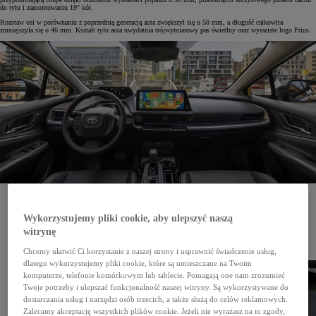
do tyłu i zamontowaniu 19" kół.
Rozstaw osi w porównaniu z poprzednią generacją auta zwiększył się o 50 mm, a długość całkowita
zmniejszyła się o 46 mm. Kształt tyłu auta uwydatnia trójwymiarowy pas świetlny oraz wyraziste logo Prius.
Komfortowa kabina zachwyca swoją praktycznością. Kierowca i pasażerowie mają dużo przestrzeni,
a wnętrze jest wykonane z materiałów najwyższej jakości. Dodać do tego należy subtelne elementy
stylistyczne, które podkreślają nowoczesny charakter auta.
Wykorzystujemy pliki cookie, aby ulepszyć naszą
Kolorowy wyświetlacz na tablicy wskaźników (7") znajduje się bezpośrednio w polu widzenia
witrynę
kierowcy i przyczynia się do zwiększenia bezpieczeństwa podczas jazdy. Układ wszystkich
przycisków i przełączników jest przejrzysty, stawiając na pierwszym miejscu komfort
i funkcjonalność.
Chcemy ułatwić Ci korzystanie z naszej strony i usprawnić świadczenie usług,
dlatego wykorzystujemy pliki cookie, które są umieszczane na Twoim
komputerze, telefonie komórkowym lub tablecie. Pomagają one nam zrozumieć
Twoje potrzeby i ulepszać funkcjonalność naszej witryny. Są wykorzystywane do
dostarczania usług i narzędzi osób trzecich, a także służą do celów reklamowych.
Zalecamy akceptację wszystkich plików cookie. Jeżeli nie wyrażasz na to zgody,