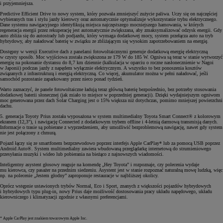
i przyjemniejsza.
Predictive Efficient Drive to nowy system, który pozwala zmniejszyć zużycie paliwa. Uczy się on najczęściej
wybieranych tras i stylu jazdy kierowcy oraz automatycznie optymalizuje wykorzystanie trybu elektrycznego.
Dane systemu nawigacyjnego identyfikują miejsca najczęstszego mocniejszego hamowania, w których
regeneracja energii przez rekuperację jest automatycznie zwiększana, aby zmaksymalizować odzysk energii. Gdy
auto zbliża się do autostrady lub podjazdu, który wymaga dodatkowej mocy, system przełącza auto na tryb
hybrydowy, aby naładować baterię w związku ze zbliżającym się wysokim zapotrzebowaniem na energię.
Dostępny w wersji Executive dach z panelami fotowoltaicznymi generuje dodatkową energię elektryczną
w czysty sposób. Moc wyjściowa została zwiększona ze 179 W do 185 W. Ogniwa są teraz w stanie wytworzyć
energię na pokonanie dystansu do 8,7 km dziennie (kalkulacja w oparciu o roczne nasłonecznienie w Nagoi
w Japonii) podczas jazdy z napędem wyłącznie elektrycznym. A wszystko to bez ponoszenia kosztów
związanych z infrastrukturą i energią elektryczną. Co więcej, akumulator można w pełni naładować, jeśli
samochód pozostanie zaparkowany przez nieco ponad tydzień.
Warto zaznaczyć, że panele fotowoltaiczne ładują teraz główną baterię bezpośrednio, bez potrzeby stosowania
dodatkowej baterii słonecznej (jak miało to miejsce w poprzedniej generacji). Dzięki wydajniejszym ogniwom
moc generowana przez dach Solar Charging jest o 15% większa niż dotychczas, pomimo mniejszej powierzchni
dachu.
5. generacja Toyoty Prius została wyposażona w system multimedialny Toyota Smart Connect® z kolorowym
ekranem (12,3"), i nawigację Connected z dodatkowym trybem offline i 4-letnią darmową transmisją danych.
Informacje o trasie są pobierane z wyprzedzeniem, aby umożliwić bezproblemową nawigację, nawet gdy system
nie jest połączony z chmurą.
Pojazd łączy się ze smartfonem bezprzewodowo poprzez interfejs Apple CarPlay* lub za pomocą USB poprzez
Android Auto®. System multimedialny zawiera wbudowaną przeglądarkę internetową do strumieniowego
przesyłania muzyki i wideo lub pobierania na bieżąco z najnowszych wiadomości.
Inteligentny asystent głosowy reaguje na komendę „Hey Toyota” i rozpoznaje, czy polecenia wydaje
mu kierowca, czy pasażer na przednim siedzeniu. Asystent jest w stanie rozpoznać naturalną mowę ludzką, więc
np. na polecenie „Jestem głodny” zaproponuje restauracje w najbliższej okolicy.
Oprócz wstępnie ustawionych trybów Normal, Eco i Sport, znanych z większości pojazdów hybrydowych
i hybrydowych typu plug-in, nowy Prius daje możliwość dostosowania pracy układu napędowego, układu
kierowniczego i klimatyzacji zgodnie z własnymi preferencjami.
* Apple CarPlay jest znakiem towarowym Apple Inc.