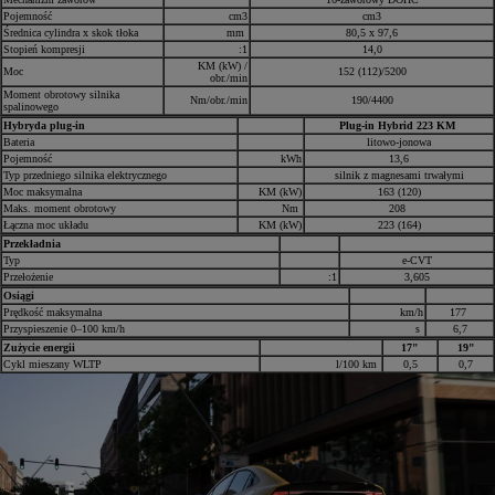
Pojemność
cm3
cm3
Średnica cylindra x skok tłoka
mm
80,5 x 97,6
Stopień kompresji
:1
14,0
KM (kW) /
Moc
152 (112)/5200
obr./min
Moment obrotowy silnika
Nm/obr./min
190/4400
spalinowego
Hybryda plug-in
Plug-in Hybrid 223 KM
Bateria
litowo-jonowa
Pojemność
kWh
13,6
Typ przedniego silnika elektrycznego
silnik z magnesami trwałymi
Moc maksymalna
KM (kW)
163 (120)
Maks. moment obrotowy
Nm
208
Łączna moc układu
KM (kW)
223 (164)
Przekładnia
Typ
e-CVT
Przełożenie
:1
3,605
Osiągi
Prędkość maksymalna
km/h
177
Przyspieszenie 0–100 km/h
s
6,7
Zużycie energii
17"
19"
Cykl mieszany WLTP
l/100 km
0,5
0,7