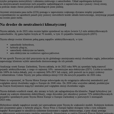
ryzyko potrącenia motocyklisty i zderzenia czołowego z samochodem. Układ zapobiegania kolizjom
na skrzyżowaniach monitoruje ruch pojazdów nadjeżdżających z naprzeciwka oraz z prawej i lewej strony,
a podczas skrętu chroni pieszych przechodzących przez jezdnię.
Asystent utrzymania pasa ruchu (LTA) pomaga w zapewnieniu większego dystansu między pojazdami
wyprzedzanymi na sąsiednich pasach przy pomocy niewielkich korekt układu kierowniczego, utrzymując pojazd
na swoim pasie ruchu.
Na drodze do neutralności klimatycznej
Toyota zakłada, że do 2025 roku rocznie będzie sprzedawać na całym świecie 5,5 mln zelektryfikowanych
samochodów. Jej gama będzie liczyła aż 70 modeli, w tym 15 pojazdów bezemisyjnych (ZEV).
Toyota oferuje swoim klientom pełną gamę napędów zelektryfikowanych, w tym:
samochody hybrydowe,
hybrydy plug-in,
samochody elektryczne na baterie,
auta elektryczne na wodorowe ogniwa paliwowe.
W ten sposób Toyota już dziś przyczynia się do globalnego zmniejszania emisji dwutlenku węgla, jednocześnie
zapewniając klientom wybór samochodu dostosowanego do ich potrzeb.
Analizując rynek Europy Zachodniej, Toyota zakłada, że do 2025 roku 90% jej sprzedaży będą stanowić
pojazdy zelektryfikowane, z czego co najmniej 10% –zeroemisyjne auta elektryczne (ZEV). Liczba ta wzrośnie
do 100% do końca dekady, przy co najmniej 50% ZEV lub więcej, jeśli pozwoli na to popyt rynkowy
i infrastruktura. Celem Toyoty jest pełna redukcja emisji CO2 dla nowych pojazdów do 2035 roku.
Warto tu wspomnieć, że Toyota Motor Europe zobowiązała się do osiągnięcia całkowitej neutralności pod
względem emisji dwutlenku węgla w Europie do 2040 roku. Do 2030 roku wszystkie zakłady produkcyjne
na Starym Kontynencie mają być neutralne pod względem emisji dwutlenku węgla.
Toyota dokłada wszelkich starań, aby zmiany te były jak najłagodniejsza dla klientów. Napęd hybrydowy już
okazał się ważnym elementem elektryfikacji, czego dowodem jest rekordowy poziom 72% zelektryfikowanych
pojazdów sprzedanych przez Toyota Motor Europe w Europie Zachodniej w pierwszych 5 miesiącach
2023 roku.
Hybrydowe układy napędowe zostały już wprowadzone przez Toyotę do większości modeli. Kolejnym krokiem
jest poszerzenie gamy o hybrydy plug-in. Nowy Prius w Europie będzie dostępny tylko z tym rodzajem
napędu! Rozwiązanie to umożliwia codzienne korzystanie z napędu elektrycznego, a przy okazji pomaga
w efektywnym wykorzystaniu zasobów naturalnych. Akumulatory w sześciu Priusach Plug-in Hybrid zużywają