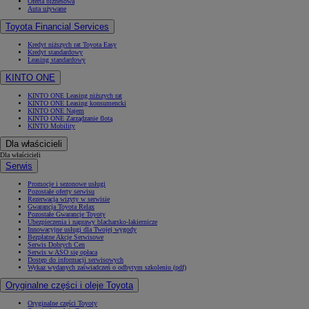
Oferta biznesowa
Auta używane
Toyota Financial Services
Kredyt niższych rat Toyota Easy
Kredyt standardowy
Leasing standardowy
KINTO ONE
KINTO ONE Leasing niższych rat
KINTO ONE Leasing konsumencki
KINTO ONE Najem
KINTO ONE Zarządzanie flotą
KINTO Mobility
Dla właścicieli
Dla właścicieli
Serwis
Promocje i sezonowe usługi
Pozostałe oferty serwisu
Rezerwacja wizyty w serwisie
Gwarancja Toyota Relax
Pozostałe Gwarancje Toyoty
Ubezpieczenia i naprawy blacharsko-lakiernicze
Innowacyjne usługi dla Twojej wygody
Bezpłatne Akcje Serwisowe
Serwis Dobrych Cen
Serwis w ASO się opłaca
Dostęp do informacji serwisowych
Wykaz wydanych zaświadczeń o odbytym szkoleniu (pdf)
Oryginalne części i oleje Toyota
Oryginalne części Toyoty