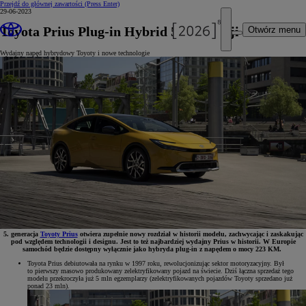
Przejdź do głównej zawartości
(Press Enter)
29-06-2023
Toyota Prius Plug-in Hybrid 5. generacji
Otwórz menu
Wydajny napęd hybrydowy Toyoty i nowe technologie
5. generacja
Toyoty Prius
otwiera zupełnie nowy rozdział w historii modelu, zachwycając i zaskakując
pod względem technologii i designu. Jest to też najbardziej wydajny Prius w historii. W Europie
samochód będzie dostępny wyłącznie jako hybryda plug-in z napędem o mocy 223 KM.
Toyota Prius debiutowała na rynku w 1997 roku, rewolucjonizując sektor motoryzacyjny. Był
to pierwszy masowo produkowany zelektryfikowany pojazd na świecie. Dziś łączna sprzedaż tego
modelu przekroczyła już 5 mln egzemplarzy (zelektryfikowanych pojazdów Toyoty sprzedano już
ponad 23 mln).