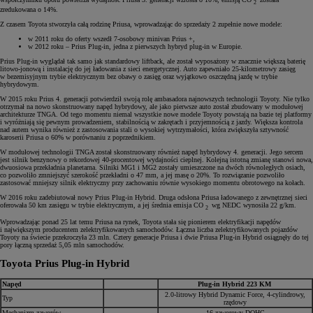
2
zredukowana o 14%.
Z czasem Toyota stworzyła całą rodzinę Priusa, wprowadzając do sprzedaży 2 zupełnie nowe modele:
w 2011 roku do oferty wszedł 7-osobowy minivan Prius +,
w 2012 roku – Prius Plug-in, jedna z pierwszych hybryd plug-in w Europie.
Prius Plug-in wyglądał tak samo jak standardowy liftback, ale został wyposażony w znacznie większą baterię
litowo-jonową i instalację do jej ładowania z sieci energetycznej. Auto zapewniało 25-kilometrowy zasięg
w bezemisyjnym trybie elektrycznym bez obawy o zasięg oraz wyjątkowo oszczędną jazdę w trybie
hybrydowym.
W 2015 roku Prius 4. generacji potwierdził swoją rolę ambasadora najnowszych technologii Toyoty. Nie tylko
otrzymał na nowo skonstruowany napęd hybrydowy, ale jako pierwsze auto został zbudowany w modułowej
architekturze TNGA. Od tego momentu niemal wszystkie nowe modele Toyoty powstają na bazie tej platformy
i wyróżniają się pewnym prowadzeniem, stabilnością w zakrętach i przyjemnością z jazdy. Większa kontrola
nad autem wynika również z zastosowania stali o wysokiej wytrzymałości, która zwiększyła sztywność
karoserii Priusa o 60% w porównaniu z poprzednikiem.
W modułowej technologii TNGA został skonstruowany również napęd hybrydowy 4. generacji. Jego sercem
jest silnik benzynowy o rekordowej 40-procentowej wydajności cieplnej. Kolejną istotną zmianę stanowi nowa,
dwuosiowa przekładnia planetarna. Silniki MG1 i MG2 zostały umieszczone na dwóch równoległych osiach,
co pozwoliło zmniejszyć szerokość przekładni o 47 mm, a jej masę o 20%. To rozwiązanie pozwoliło
zastosować mniejszy silnik elektryczny przy zachowaniu równie wysokiego momentu obrotowego na kołach.
W 2016 roku zadebiutował nowy Prius Plug-in Hybrid. Druga odsłona Priusa ładowanego z zewnętrznej sieci
oferowała 50 km zasięgu w trybie elektrycznym, a jej średnia emisja CO
wg NEDC wynosiła 22 g/km.
2
Wprowadzając ponad 25 lat temu Priusa na rynek, Toyota stała się pionierem elektryfikacji napędów
i największym producentem zelektryfikowanych samochodów. Łączna liczba zelektryfikowanych pojazdów
Toyoty na świecie przekroczyła 23 mln. Cztery generacje Priusa i dwie Priusa Plug-in Hybrid osiągnęły do tej
pory łączną sprzedaż 5,05 mln samochodów.
Toyota Prius Plug-in Hybrid
Napęd
Plug-in Hybrid 223 KM
2.0-litrowy Hybrid Dynamic Force, 4-cylindrowy,
Typ
rzędowy
Mechanizm zaworów
16-zaworowy DOHC