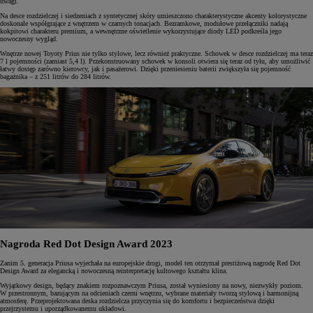
uwagi.
Na desce rozdzielczej i siedzeniach z syntetycznej skóry umieszczono charakterystyczne akcenty kolorystyczne
doskonale współgrające z wnętrzem w czarnych tonacjach. Bezramkowe, modułowe przełączniki nadają
kokpitowi charakteru premium, a wewnętrzne oświetlenie wykorzystujące diody LED podkreśla jego
nowoczesny wygląd.
Wnętrze nowej Toyoty Prius nie tylko stylowe, lecz również praktyczne. Schowek w desce rozdzielczej ma teraz
7 l pojemności (zamiast 5,4 l). Przekonstruowany schowek w konsoli otwiera się teraz od tyłu, aby umożliwić
łatwy dostęp zarówno kierowcy, jak i pasażerowi. Dzięki przeniesieniu baterii zwiększyła się pojemność
bagażnika – z 251 litrów do 284 litrów.
Nagroda Red Dot Design Award 2023
Zanim 5. generacja Priusa wyjechała na europejskie drogi, model ten otrzymał prestiżową nagrodę Red Dot
Design Award za elegancką i nowoczesną reinterpretację kultowego kształtu klina.
Wyjątkowy design, będący znakiem rozpoznawczym Priusa, został wyniesiony na nowy, niezwykły poziom.
W przestronnym, bazującym na odcieniach czerni wnętrzu, wybrane materiały tworzą stylową i harmonijną
atmosferę. Przeprojektowana deska rozdzielcza przyczynia się do komfortu i bezpieczeństwa dzięki
przejrzystemu i uporządkowanemu układowi.