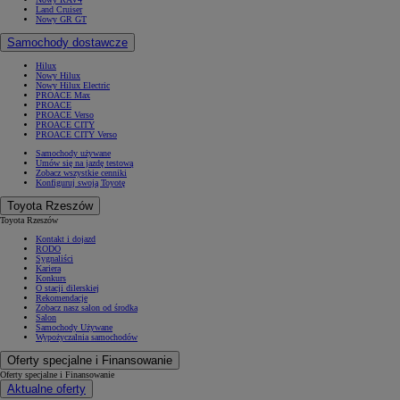
Land Cruiser
Nowy GR GT
Samochody dostawcze
Hilux
Nowy Hilux
Nowy Hilux Electric
PROACE Max
PROACE
PROACE Verso
PROACE CITY
PROACE CITY Verso
Samochody używane
Umów się na jazdę testową
Zobacz wszystkie cenniki
Konfiguruj swoją Toyotę
Toyota Rzeszów
Toyota Rzeszów
Kontakt i dojazd
RODO
Sygnaliści
Kariera
Konkurs
O stacji dilerskiej
Rekomendacje
Zobacz nasz salon od środka
Salon
Samochody Używane
Wypożyczalnia samochodów
Oferty specjalne i Finansowanie
Oferty specjalne i Finansowanie
Aktualne oferty