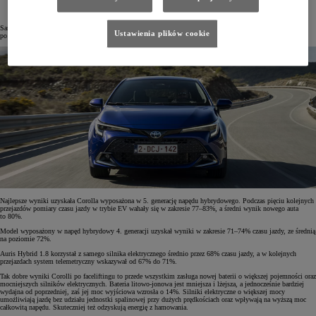
Samochody miały pięciokrotnie pokonać trasę o długości 11,9 km, wytyczoną ulicami Poznania. Przejazdy
Ustawienia plików cookie
po suchej nawierzchni w temperaturze kilku stopni powyżej zera zajmowały im średnio około 33 minuty.
Najlepsze wyniki uzyskała Corolla wyposażona w 5. generację napędu hybrydowego. Podczas pięciu kolejnych
przejazdów pomiary czasu jazdy w trybie EV wahały się w zakresie 77–83%, a średni wynik nowego auta
to 80%.
Model wyposażony w napęd hybrydowy 4. generacji uzyskał wyniki w zakresie 71–74% czasu jazdy, ze średnią
na poziomie 72%.
Auris Hybrid 1.8 korzystał z samego silnika elektrycznego średnio przez 68% czasu jazdy, a w kolejnych
przejazdach system telemetryczny wskazywał od 67% do 71%.
Tak dobre wyniki Corolli po faceliftingu to przede wszystkim zasługa nowej baterii o większej pojemności oraz
mocniejszych silników elektrycznych. Bateria litowo-jonowa jest mniejsza i lżejsza, a jednocześnie bardziej
wydajna od poprzedniej, zaś jej moc wyjściowa wzrosła o 14%. Silniki elektryczne o większej mocy
umożliwiają jazdę bez udziału jednostki spalinowej przy dużych prędkościach oraz wpływają na wyższą moc
całkowitą napędu. Skuteczniej też odzyskują energię z hamowania.