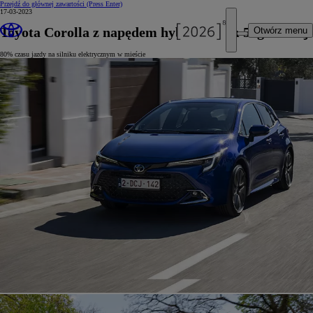
Przejdź do głównej zawartości
(Press Enter)
17-03-2023
Toyota Corolla z napędem hybrydowym 5. generacji
Otwórz menu
80% czasu jazdy na silniku elektrycznym w mieście