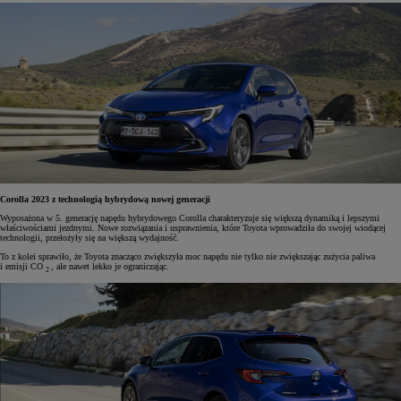
Corolla 2023 z technologią hybrydową nowej generacji
Wyposażona w 5. generację napędu hybrydowego Corolla charakteryzuje się większą dynamiką i lepszymi
właściwościami jezdnymi. Nowe rozwiązania i usprawnienia, które Toyota wprowadziła do swojej wiodącej
technologii, przełożyły się na większą wydajność.
To z kolei sprawiło, że Toyota znacząco zwiększyła moc napędu nie tylko nie zwiększając zużycia paliwa
i emisji CO
, ale nawet lekko je ograniczając.
2