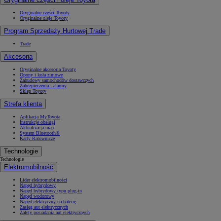
Oryginalne części Toyoty
Oryginalne oleje Toyoty
Program Sprzedaży Hurtowej Trade
Trade
Akcesoria
Oryginalne akcesoria Toyoty
Opony i koła zimowe
Zabudowy samochodów dostawczych
Zabezpieczenia i alarmy
Sklep Toyoty
Strefa klienta
Aplikacja MyToyota
Instrukcje obsługi
Aktualizacja map
System Bluetooth®
Karty Ratownicze
Technologie
Technologie
Elektromobilność
Lider elektromobilności
Napęd hybrydowy
Napęd hybrydowy typu plug-in
Napęd wodorowy
Napęd elektryczny na baterię
Zasięg aut elektrycznych
Zalety posiadania aut elektrycznych