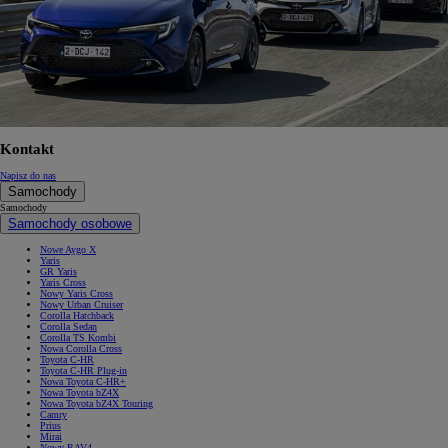
Kontakt
Napisz do nas
Samochody
Samochody
Samochody osobowe
Nowe Aygo X
Yaris
GR Yaris
Yaris Cross
Nowy Yaris Cross
Nowy Urban Cruiser
Corolla Hatchback
Corolla Sedan
Corolla TS Kombi
Nowa Corolla Cross
Toyota C-HR
Toyota C-HR Plug-in
Nowa Toyota C-HR+
Nowa Toyota bZ4X
Nowa Toyota bZ4X Touring
Camry
Prius
Mirai
Nowy RAV4