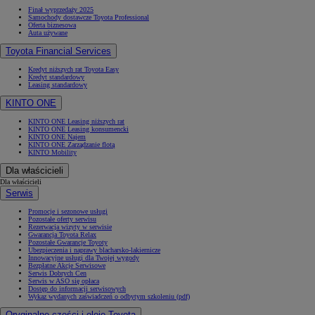
Finał wyprzedaży 2025
Samochody dostawcze Toyota Professional
Oferta biznesowa
Auta używane
Toyota Financial Services
Kredyt niższych rat Toyota Easy
Kredyt standardowy
Leasing standardowy
KINTO ONE
KINTO ONE Leasing niższych rat
KINTO ONE Leasing konsumencki
KINTO ONE Najem
KINTO ONE Zarządzanie flotą
KINTO Mobility
Dla właścicieli
Dla właścicieli
Serwis
Promocje i sezonowe usługi
Pozostałe oferty serwisu
Rezerwacja wizyty w serwisie
Gwarancja Toyota Relax
Pozostałe Gwarancje Toyoty
Ubezpieczenia i naprawy blacharsko-lakiernicze
Innowacyjne usługi dla Twojej wygody
Bezpłatne Akcje Serwisowe
Serwis Dobrych Cen
Serwis w ASO się opłaca
Dostęp do informacji serwisowych
Wykaz wydanych zaświadczeń o odbytym szkoleniu (pdf)
Oryginalne części i oleje Toyota