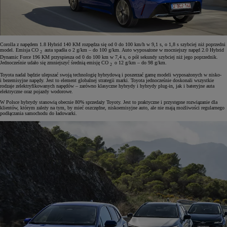
Corolla z napędem 1.8 Hybrid 140 KM rozpędza się od 0 do 100 km/h w 9,1 s, o 1,8 s szybciej niż poprzedni
model. Emisja CO
auta spadła o 2 g/km – do 100 g/km. Auto wyposażone w mocniejszy napęd 2.0 Hybrid
2
Dynamic Force 196 KM przyspiesza od 0 do 100 km w 7,4 s, o pół sekundy szybciej niż jego poprzednik.
Jednocześnie udało się zmniejszyć średnią emisję CO
o 12 g/km – do 98 g/km.
2
Toyota nadal będzie ulepszać swoją technologię hybrydową i poszerzać gamę modeli wyposażonych w nisko-
i bezemisyjne napędy. Jest to element globalnej strategii marki. Toyota jednocześnie doskonali wszystkie
rodzaje zelektryfikowanych napędów – zarówno klasyczne hybrydy i hybrydy plug-in, jak i bateryjne auta
elektryczne oraz pojazdy wodorowe.
W Polsce hybrydy stanowią obecnie 80% sprzedaży Toyoty. Jest to praktyczne i przystępne rozwiązanie dla
klientów, którym zależy na tym, by mieć oszczędne, niskoemisyjne auto, ale nie mają możliwości regularnego
podłączania samochodu do ładowarki.