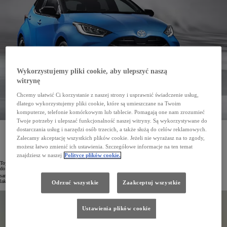
Wykorzystujemy pliki cookie, aby ulepszyć naszą
witrynę
Chcemy ułatwić Ci korzystanie z naszej strony i usprawnić świadczenie usług,
dlatego wykorzystujemy pliki cookie, które są umieszczane na Twoim
komputerze, telefonie komórkowym lub tablecie. Pomagają one nam zrozumieć
Twoje potrzeby i ulepszać funkcjonalność naszej witryny. Są wykorzystywane do
Toyota w swoich zakładach we Francji wdrożyła pionierską, bezemisyjną kabinę lakierniczą
dostarczania usług i narzędzi osób trzecich, a także służą do celów reklamowych.
wykorzystującą technologię odzyskiwania ciepła oraz pompy ciepła. Pozwoliło to zmniejszy roczną
Zalecamy akceptację wszystkich plików cookie. Jeżeli nie wyrażasz na to zgody,
emisję CO
o 1000 t
2
możesz łatwo zmienić ich ustawienia. Szczegółowe informacje na ten temat
znajdziesz w naszej
Polityce plików cookie.
Toyota od lat jest jednym z czołowych producentów nisko- i bezemisyjnych samochodów. Koncern dąży też
do jak najszybszej dekarbonizacji produkcji. Biorąc pod uwagę, że 65% emisji CO
w trakcje powstawania
2
samochodów pochodzi z procesów lakierniczych, zespół inżynierów Toyoty stworzył prototypową kabinę
lakierniczą nowej generacji o zerowej emisji CO
(Global Paint Line, GPL).
Odrzuć wszystkie
Zaakceptuj wszystkie
2
Ustawienia plików cookie