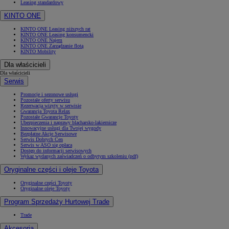
Leasing standardowy
KINTO ONE
KINTO ONE Leasing niższych rat
KINTO ONE Leasing konsumencki
KINTO ONE Najem
KINTO ONE Zarządzanie flotą
KINTO Mobility
Dla właścicieli
Dla właścicieli
Serwis
Promocje i sezonowe usługi
Pozostałe oferty serwisu
Rezerwacja wizyty w serwisie
Gwarancja Toyota Relax
Pozostałe Gwarancje Toyoty
Ubezpieczenia i naprawy blacharsko-lakiernicze
Innowacyjne usługi dla Twojej wygody
Bezpłatne Akcje Serwisowe
Serwis Dobrych Cen
Serwis w ASO się opłaca
Dostęp do informacji serwisowych
Wykaz wydanych zaświadczeń o odbytym szkoleniu (pdf)
Oryginalne części i oleje Toyota
Oryginalne części Toyoty
Oryginalne oleje Toyoty
Program Sprzedaży Hurtowej Trade
Trade
Akcesoria