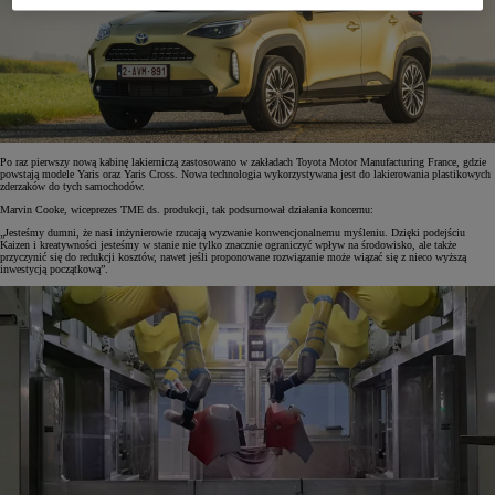
Po raz pierwszy nową kabinę lakierniczą zastosowano w zakładach Toyota Motor Manufacturing France, gdzie
powstają modele Yaris oraz Yaris Cross. Nowa technologia wykorzystywana jest do lakierowania plastikowych
zderzaków do tych samochodów.
Marvin Cooke, wiceprezes TME ds. produkcji, tak podsumował działania koncernu:
„Jesteśmy dumni, że nasi inżynierowie rzucają wyzwanie konwencjonalnemu myśleniu. Dzięki podejściu
Kaizen i kreatywności jesteśmy w stanie nie tylko znacznie ograniczyć wpływ na środowisko, ale także
przyczynić się do redukcji kosztów, nawet jeśli proponowane rozwiązanie może wiązać się z nieco wyższą
inwestycją początkową”.