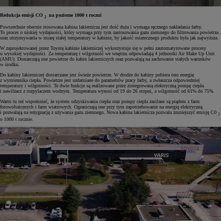
Redukcja emisji CO
na poziome 1000 t roczni
2
Powszechnie obecnie stosowana kabina lakiernicza jest dość duża i wymaga ręcznego nakładania farby.
To proces o niskiej wydajności, który wymaga przy tym zastosowania gazu ziemnego do filtrowania powietrza
oraz utrzymywania w miarę stałej temperatury w kabinie, by jakość ostatecznego produktu była jak najwyższa.
W zaprojektowanej przez Toyotę kabinie lakierniczej wykorzystuje się w pełni zautomatyzowane procesy
o wysokiej wydajności. Za temperaturę i wilgotność we wnętrzu odpowiadają 4 jednostki Air Make Up Unit
(AMU). Dostarczają one powietrze do kabin lakierniczych oraz pozwalają na zachowanie stałych warunków
w środku.
Do kabiny lakierniczej dostarczane jest świeże powietrze. W drodze do kabiny pobiera ono energię
z wymiennika ciepła. Powietrze jest uzdatniane do parametrów pracy farby, a zwłaszcza odpowiedniej
temperatury i wilgotności. Te dwie funkcje są realizowane przez zintegrowaną elektryczną pompę ciepła
i nawilżacz z rozpylaczem wodnym. Temperatura wynosi od 19 do 26 stopni, a wilgotność od 61% do 75%.
Warto tu też wspomnieć, że system odzyskiwania ciepła oraz pompy ciepła zasilane są prądem z farm
fotowoltaicznych i farm wiatrowych. Ograniczają one przy tym zapotrzebowanie na energię elektryczną
i pozwalają na rezygnację z używania gazu ziemnego. Nowa kabina lakiernicza pozwala zmniejszyć emisję C0
2
o 1000 t rocznie.