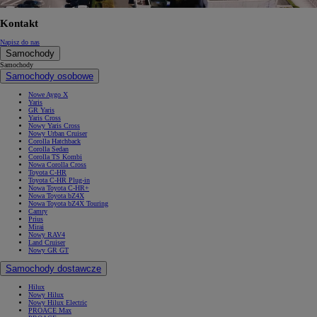
Kontakt
Napisz do nas
Samochody
Samochody
Samochody osobowe
Nowe Aygo X
Yaris
GR Yaris
Yaris Cross
Nowy Yaris Cross
Nowy Urban Cruiser
Corolla Hatchback
Corolla Sedan
Corolla TS Kombi
Nowa Corolla Cross
Toyota C-HR
Toyota C-HR Plug-in
Nowa Toyota C-HR+
Nowa Toyota bZ4X
Nowa Toyota bZ4X Touring
Camry
Prius
Mirai
Nowy RAV4
Land Cruiser
Nowy GR GT
Samochody dostawcze
Hilux
Nowy Hilux
Nowy Hilux Electric
PROACE Max