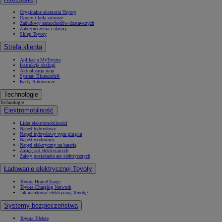
Oryginalne akcesoria Toyoty
Opony i koła zimowe
Zabudowy samochodów dostawczych
Zabezpieczenia i alarmy
Sklep Toyoty
Strefa klienta
Aplikacja MyToyota
Instrukcje obsługi
Aktualizacja map
System Bluetooth®
Karty Ratownicze
Technologie
Technologie
Elektromobilność
Lider elektromobilności
Napęd hybrydowy
Napęd hybrydowy typu plug-in
Napęd wodorowy
Napęd elektryczny na baterię
Zasięg aut elektrycznych
Zalety posiadania aut elektrycznych
Ładowanie elektrycznej Toyoty
Toyota HomeCharge
Toyota Charging Network
Jak naładować elektryczną Toyotę?
Systemy bezpieczeństwa
Toyota T-Mate