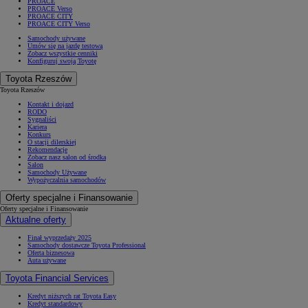
PROACE
PROACE Verso
PROACE CITY
PROACE CITY Verso
Samochody używane
Umów się na jazdę testową
Zobacz wszystkie cenniki
Konfiguruj swoją Toyotę
Toyota Rzeszów
Toyota Rzeszów
Kontakt i dojazd
RODO
Sygnaliści
Kariera
Konkurs
O stacji dilerskiej
Rekomendacje
Zobacz nasz salon od środka
Salon
Samochody Używane
Wypożyczalnia samochodów
Oferty specjalne i Finansowanie
Oferty specjalne i Finansowanie
Aktualne oferty
Finał wyprzedaży 2025
Samochody dostawcze Toyota Professional
Oferta biznesowa
Auta używane
Toyota Financial Services
Kredyt niższych rat Toyota Easy
Kredyt standardowy