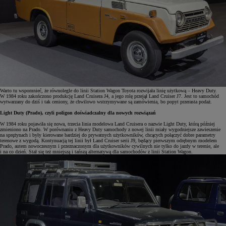
Warto tu wspomnieć, że równolegle do linii Station Wagon Toyota rozwijała linię użytkową – Heavy Duty.
W 1984 roku zakończono produkcję Land Cruisera J4, a jego rolę przejął Land Cruiser J7. Jest to samochód
wytwarzany do dziś i tak ceniony, że chwilowo wstrzymywane są zamówienia, bo popyt przerasta podaż.
Light Duty (Prado), czyli poligon doświadczalny dla nowych rozwiązań
W 1984 roku pojawiła się nowa, trzecia linia modelowa Land Cruisera o nazwie Light Duty, którą później
zmieniono na Prado. W porównaniu z Heavy Duty samochody z nowej linii miały wygodniejsze zawieszenie
na sprężynach i były kierowane bardziej do prywatnych użytkowników, chcących połączyć dobre parametry
terenowe z wygodą. Kontynuacją tej linii był Land Cruiser serii J9, będący pierwszym odrębnym modelem
Prado, autem nowoczesnym i przeznaczonym dla użytkowników cywilnych nie tylko do jazdy w terenie, ale
i na co dzień. Stał się też mniejszą i tańszą alternatywą dla samochodów z linii Station Wagon.