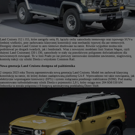
Land Cruisery J12 i J15, które zastąpiły serię J9, łączyły cechy samochodu terenowego oraz typowego SUV-a
średniej wielkości, przy zachowaniu klasycznej konstrukcji oraz mechaniki typowej dla aut terenowych.
Dostępny obecnie Land Cruiser to auto terenowe zbudowane na ramie. Równie wygodnie można nim
podróżować po drogach twardych, jak i bezdrożach. Wraz z nowszymi modelami linii Station Wagon, czyli
dużymi Land Cruiserami J20 i J30, samochody te stały się prawdziwym poligonem doświadczalnym dla
nowoczesnych rozwiązań. To w linii Prado po raz pierwszy zastosowano niezależne zawieszenie, maglownicę,
kontrolę trakcji czy silniki Diesla z wtryskiem Common Rail.
Nowa generacja Land Cruisera dostępna od października
2 sierpnia 2023 roku Toyota zaprezentowała nową generację Land Cruisera. Model ten zachował klasyczną
konstrukcję na ramie, do której dodano zaadaptowaną platformę GA-F. Wprowadzono też takie rozwiązania, jak
elektryczne wspomaganie kierownicy (EPS) i system rozłączania przedniego stabilizatora (SDM). Pod maską
zamontowano turbodoładowany silnik Diesla o pojemności 2,8 l, który osiąga moc 204 KM/150 kW.
Jednostka ta została połączona z 8-biegową automatyczną przekładnią Direct Shift.