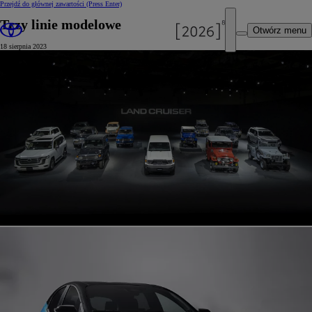
Przejdź do głównej zawartości
(Press Enter)
Trzy linie modelowe
Otwórz menu
18 sierpnia 2023