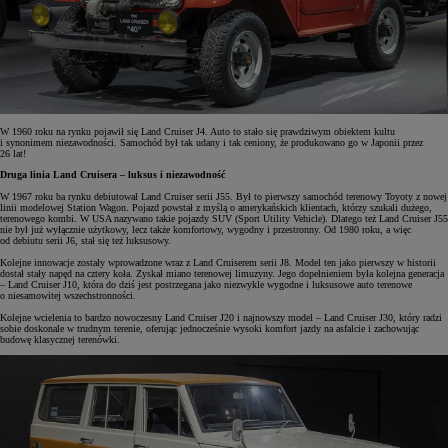
W 1960 roku na rynku pojawił się Land Cruiser J4. Auto to stało się prawdziwym obiektem kultu
i synonimem niezawodności. Samochód był tak udany i tak ceniony, że produkowano go w Japonii przez
26 lat!
Druga linia Land Cruisera – luksus i niezawodność
W 1967 roku ba rynku debiutował Land Cruiser serii J55. Był to pierwszy samochód terenowy Toyoty z nowej
linii modelowej Station Wagon. Pojazd powstał z myślą o amerykańskich klientach, którzy szukali dużego,
terenowego kombi. W USA nazywano takie pojazdy SUV (Sport Utility Vehicle). Dlatego też Land Cruiser J55
nie był już wyłącznie użytkowy, lecz także komfortowy, wygodny i przestronny. Od 1980 roku, a więc
od debiutu serii J6, stał się też luksusowy.
Kolejne innowacje zostały wprowadzone wraz z Land Cruiserem serii J8. Model ten jako pierwszy w historii
dostał stały napęd na cztery koła. Zyskał miano terenowej limuzyny. Jego dopełnieniem była kolejna generacja
– Land Cruiser J10, która do dziś jest postrzegana jako niezwykle wygodne i luksusowe auto terenowe
o niesamowitej wszechstronności.
Kolejne wcielenia to bardzo nowoczesny Land Cruiser J20 i najnowszy model – Land Cruiser J30, który radzi
sobie doskonale w trudnym terenie, oferując jednocześnie wysoki komfort jazdy na asfalcie i zachowując
budowę klasycznej terenówki.