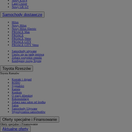
Nowy RAV4
Land Cruiser
Nowy GR GT
Samochody dostawcze
Hilux
Nowy Hilux
Nowy Hilux Electric
PROACE Max
PROACE
PROACE Verso
PROACE CITY
PROACE CITY Verso
Samochody używane
Umów się na jazdę testową
Zobacz wszystkie cenniki
Konfiguruj swoją Toyotę
Toyota Rzeszów
Toyota Rzeszów
Kontakt i dojazd
RODO
Sygnaliści
Kariera
Konkurs
O stacji dilerskiej
Rekomendacje
Zobacz nasz salon od środka
Salon
Samochody Używane
Wypożyczalnia samochodów
Oferty specjalne i Finansowanie
Oferty specjalne i Finansowanie
Aktualne oferty