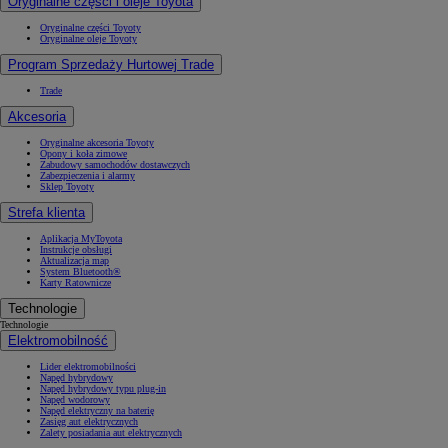
Oryginalne części i oleje Toyota
Oryginalne części Toyoty
Oryginalne oleje Toyoty
Program Sprzedaży Hurtowej Trade
Trade
Akcesoria
Oryginalne akcesoria Toyoty
Opony i koła zimowe
Zabudowy samochodów dostawczych
Zabezpieczenia i alarmy
Sklep Toyoty
Strefa klienta
Aplikacja MyToyota
Instrukcje obsługi
Aktualizacja map
System Bluetooth®
Karty Ratownicze
Technologie
Technologie
Elektromobilność
Lider elektromobilności
Napęd hybrydowy
Napęd hybrydowy typu plug-in
Napęd wodorowy
Napęd elektryczny na baterię
Zasięg aut elektrycznych
Zalety posiadania aut elektrycznych