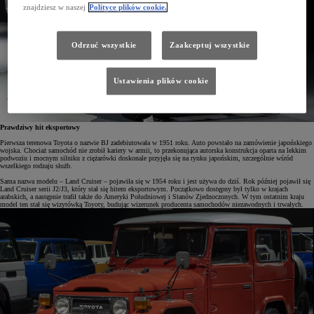
znajdziesz w naszej
Polityce plików cookie.
Odrzuć wszystkie
Zaakceptuj wszystkie
Ustawienia plików cookie
Prawdziwy hit eksportowy
Pierwsza terenowa Toyota o nazwie BJ zadebiutowała w 1951 roku. Auto powstało na zamówienie japońskiego
wojska. Chociaż samochód nie zrobił kariery w armii, to przekonująca autorska konstrukcja oparta na lekkim
podwoziu i mocnym silniku z ciężarówki doskonale przyjęła się na rynku japońskim, szczególnie wśród
wszelkiego rodzaju służb.
Sama nazwa modelu – Land Cruiser – pojawiła się w 1954 roku i jest używa do dziś. Rok później pojawił się
Land Cruiser serii J2/J3, który stał się hitem eksportowym. Początkowo dostępny był tylko w krajach
arabskich, a następnie trafił także do Ameryki Południowej i Stanów Zjednoczonych. W tym ostatnim kraju
model ten stał się wizytówką Toyoty, budując wizerunek producenta samochodów niezawodnych i trwałych.