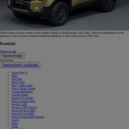
Zamówienia na nowy model można będzie składać od października 2023 roku. Pierwsze egzemplarze nowej
generacji Land Cruisera zostaną dostarczone klientom w pierwszej połowie 2024 roku.
Kontakt
Napisz do nas
Samochody
Samochody
Samochody osobowe
Nowe Aygo X
Yaris
GR Yaris
Yaris Cross
Nowy Yaris Cross
Nowy Urban Cruiser
Corolla Hatchback
Corolla Sedan
Corolla TS Kombi
Nowa Corolla Cross
Toyota C-HR
Toyota C-HR Plug-in
Nowa Toyota C-HR+
Nowa Toyota bZ4X
Nowa Toyota bZ4X Touring
Camry
Prius
Mirai