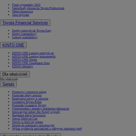
Finał wyprzedaży 2025
Samochody dostawcze Toyota Professional
Oferta biznesowa
Auta używane
Toyota Financial Services
Kredyt niższych rat Toyota Easy
Kredyt standardowy
Leasing standardowy
KINTO ONE
KINTO ONE Leasing niższych rat
KINTO ONE Leasing konsumencki
KINTO ONE Najem
KINTO ONE Zarządzanie flotą
KINTO Mobility
Dla właścicieli
Dla właścicieli
Serwis
Promocje i sezonowe usługi
Pozostałe oferty serwisu
Rezerwacja wizyty w serwisie
Gwarancja Toyota Relax
Pozostałe Gwarancje Toyoty
Ubezpieczenia i naprawy blacharsko-lakiernicze
Innowacyjne usługi dla Twojej wygody
Bezpłatne Akcje Serwisowe
Serwis Dobrych Cen
Serwis w ASO się opłaca
Dostęp do informacji serwisowych
Wykaz wydanych zaświadczeń o odbytym szkoleniu (pdf)