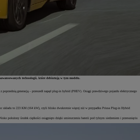
 zaawansowanych technologii, które debiutują w tym modelu.
 poprzednią generacją – przeszedł napęd plug-in hybrid (PHEV). Osiągi prawdziwego pojazdu elektrycznego
układu to 223 KM (164 kW), czyli blisko dwukrotnie więcej niż w przypadku Priusa Plug-in Hybrid
isko położony środek ciężkości osiągnięto dzięki umieszczeniu baterii pod tylnym siedzeniem i przesunięciu