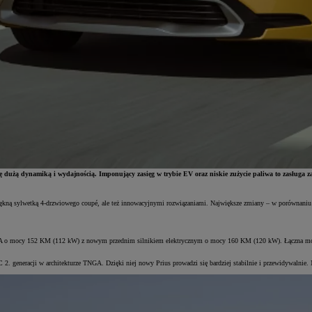
ię dużą dynamiką i wydajnością. Imponujący zasięg w trybie EV oraz niskie zużycie paliwa to zasługa
ękną sylwetką 4-drzwiowego coupé, ale też innowacyjnymi rozwiązaniami. Największe zmiany – w porównaniu z
NGA o mocy 152 KM (112 kW) z nowym przednim silnikiem elektrycznym o mocy 160 KM (120 kW). Łączna moc 
 generacji w architekturze TNGA. Dzięki niej nowy Prius prowadzi się bardziej stabilnie i przewidywalnie. N