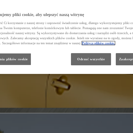
jemy pliki cookie, aby ulepszyć naszą witrynę
ć Ci korzystanie z naszej strony i usprawnić świadczenie usług, dlatego wykorzystujemy pliki co
na Twoim komputerze, telefonie komórkowym lub tablecie. Pomagają one nam zrozumieć Twoje 
cjonalność naszej witryny. Są wykorzystywane do dostarczania usług i narzędzi osób trzecich, a 
wych. Zalecamy akceptację wszystkich plików cookie. Jeżeli nie wyrażasz na to zgody, możesz 
a. Szczegółowe informacje na ten temat znajdziesz w naszej
Polityce plików cookie.
nia plików cookie
Odrzuć wszystkie
Zaakcept