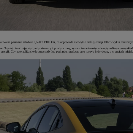
 paliwa na poziomie zaledwie 0,5–0,7 l/100 km, co odpowiada niezwykle niskiej emisji CO2 w cyklu miesza
zez Toyotę). Analizując styl jazdy kierowcy i przebyte trasy, system ten automatycznie optymalizuje pracę uk
 energii. Gdy auto zbliża się do autostrady lub podjazdu, przełącza auto na tryb hybrydowy, a w strefach mie