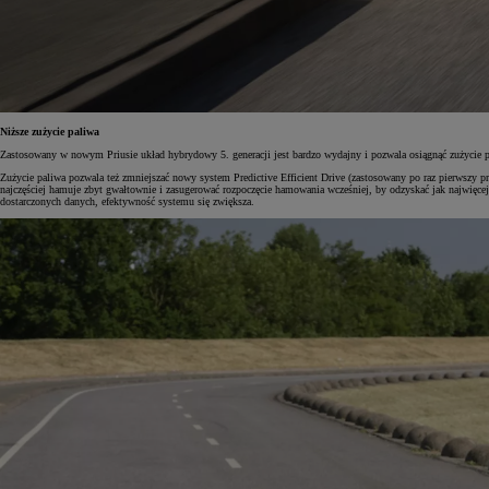
Niższe zużycie paliwa
Zastosowany w nowym Priusie układ hybrydowy 5. generacji jest bardzo wydajny i pozwala osiągnąć zużycie
Zużycie paliwa pozwala też zmniejszać nowy system Predictive Efficient Drive (zastosowany po raz pierwszy pr
najczęściej hamuje zbyt gwałtownie i zasugerować rozpoczęcie hamowania wcześniej, by odzyskać jak najwięcej
dostarczonych danych, efektywność systemu się zwiększa.