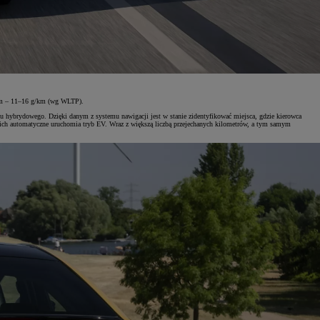
nym – 11–16 g/km (wg WLTP).
ładu hybrydowego. Dzięki danym z systemu nawigacji jest w stanie zidentyfikować miejsca, gdzie kierowca
jskich automatyczne uruchomia tryb EV. Wraz z większą liczbą przejechanych kilometrów, a tym samym