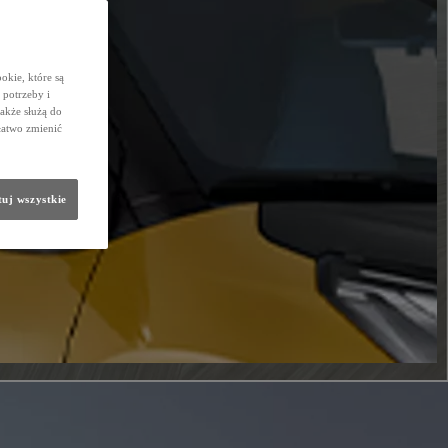
okie, które są
potrzeby i
także służą do
łatwo zmienić
uj wszystkie