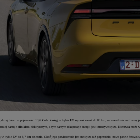
wą dużej baterii o pojemności 13,6 kWh. Zasięg w trybie EV wynosi nawet do 86 km, co umożliwia codzienną ja
iej hamuje silnikiem elektrycznym, a tym samym rekuperacja energii jest intensywniejsza. Kierowca może wy
ęg w trybie EV do 8,7 km dziennie. Choć jego powierzchnia jest mniejsza niż poprzednio, nowe panele fotowo