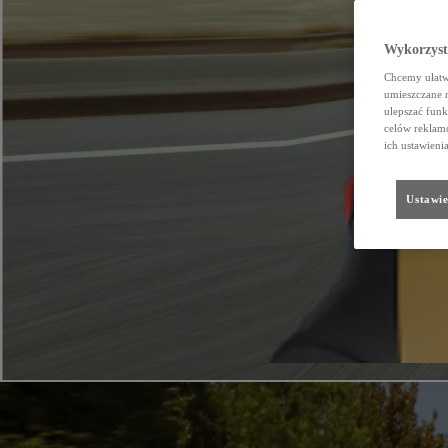
Wykorzystu
Chcemy ułatwi
umieszczane 
ulepszać funk
celów reklamo
ich ustawieni
Ustawie