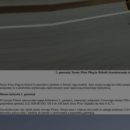
5. generacja Toyoty Prius Plug-in Hybrid charakteryzuje s
Nowy Prius Plug-in Hybrid to prawdziwy przełom w historii tego modelu. Auto zwraca uwagę nie tylko przepi
połączono tu z komfortem użytkowania zapewnionym przez najnowszą technologię hybrydową.
Od
81 900 zł
Mocna hybryda 5. generacji
Yaris Cross
W nowym Priusie zastosowano napęd hybrydowy 5. generacji, stanowiący połączenie 2-litrowego silnika T
HYBRID
poprzedniej generacji (122 KM/90 kW). Od 0 do 100 km/h nowy Prius rozpędza się teraz w 6,7 s.
Zmodyfikowano cały układ jezdny nowego Priusa. Niższa masa i większa sztywność to zasługa platformy GA-C 2.
zbiornika paliwa niżej i bardziej do przodu w porównaniu z poprzednią generacją.