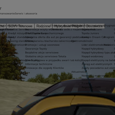
EV
inansowanie
Serwis i akcesoria
ferta dla firm
Serwis
Ekobonus dla hybryd Toyoty
Kluby dla dzieci i młodzieży
Oryginaln
zne
SUV i Terenowe
Rodzinne
Hybrydowe Plug-in
Dostawcze
ego Toyota?
oyota Financial Services
Rezerwacja wizyty w serwisie
Oferta dla osób z niepełnosprawnościami
Toyota Kids
ocie
Kredyt niższych rat Toyota Easy
Oferta serwisu mechanicznego
Toyota Juniors
a w Europie
Kredyt standardowy
Specjalna oferta dla aut po gwarancji podstawowej
Konkurs Dream Car
Program 
ki Toyoty
Leasing standardowy
Oferta serwisu blacharsko-lakierniczego
Elektromobilność
a Way
łatności elektroniczne
Promocje i usługi sezonowe
Lider elektromobilności
Akcesori
a Mobility
Gwarancje Toyoty
Napęd hybrydowy
a a środowisko
Bezpłatne akcje serwisowe
Napęd hybrydowy typu plu
a WLTP
Globalna akcja serwisowa Takata
Napęd wodorowy
Rekordowych Przebiegów Toyoty
Pomoc drogowa w przypadku awarii lub kolizji
Napęd elektryczny na bate
ryczne Modele
Informacje techniczne
Zasięg aut elektrycznych
Innowacje dla wygody Klientów
Zalety posiadania aut elek
Aktualności
Nowości i wydarzenia
Newsletter
Porady
Regulacje CAFE