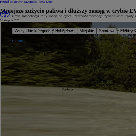
Przejdź do głównej zawartości
(Press Enter)
Mniejsze zużycie paliwa i dłuższy zasięg w trybie 
Nowe samochody
Oferty specjalne
Toyota Rzeszów
Samochody używane
Świat Toyoty
F
16 sierpnia 2023
Sprawdź aktualne oferty
Kontakt
Świat Toyoty
O
Wszystkie kategorie
Hybrydowe
Miejskie
Sportowe
Elektryc
Aktualne promocje
Kontakt i dojazd
Dlacz
T
Nowe Aygo X
Samochody dostawcze Toyota Professional
Rodo
O Toy
HYBRID
Oferta biznesowa
Sygnaliści
Toyot
Auta używane
Konkurs
Fabry
Rok potęgi 8 premier
O nas
Toyot
P
O stacji dilerskiej
Toyot
Rekomendacje
Toyot
Zobacz nasz salon od środka
Norm
Oferta
Klub 
Salon
Histo
Samochody Używane
FAQ
Wypożyczalnia samoichodów
Kariera