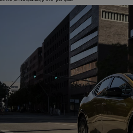
samochód pozostanie zaparkowany przez nieco ponad tydzień.
Od
105 300 zł
Corolla Hatchback
HYBRID