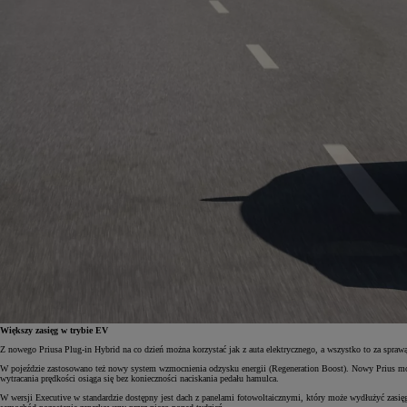
Większy zasięg w trybie EV
Z nowego Priusa Plug-in Hybrid na co dzień można korzystać jak z auta elektrycznego, a wszystko to za spra
W pojeździe zastosowano też nowy system wzmocnienia odzysku energii (Regeneration Boost). Nowy Prius mocn
wytracania prędkości osiąga się bez konieczności naciskania pedału hamulca.
W wersji Executive w standardzie dostępny jest dach z panelami fotowoltaicznymi, który może wydłużyć zasi