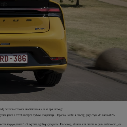
zdę bez konieczności uruchamiania silnika spalinowego.
brać jeden z trzech różnych trybów rekuperacji – łagodny, średni i mocny, przy czym do około 80%
ltaiczne mają o ponad 15% wyższą ogólną wydajność. Co więcej, akumulator można w pełni naładować, jeśli