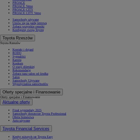
PROACE
PROACE Verso
PROACE CITY
PROACE CITY Verso
Samochody używane
Umów się na jazdę testową
Zobacz wszystkie cenniki
Konfiguruj swoją Toyotę
Toyota Rzeszów
Toyota Rzeszów
Kontakt i dojazd
RODO
Sygnaliści
Kariera
Konkurs
O stacji dilerskiej
Rekomendacje
Zobacz nasz salon od środka
Salon
Samochody Używane
Wypożyczalnia samochodów
Oferty specjalne i Finansowanie
Oferty specjalne i Finansowanie
Aktualne oferty
Finał wyprzedaży 2025
Samochody dostawcze Toyota Professional
Oferta biznesowa
Auta używane
Toyota Financial Services
Kredyt niższych rat Toyota Easy