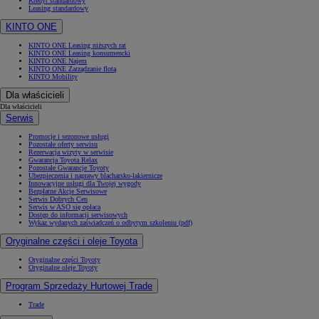
Kredyt standardowy
Leasing standardowy
KINTO ONE
KINTO ONE Leasing niższych rat
KINTO ONE Leasing konsumencki
KINTO ONE Najem
KINTO ONE Zarządzanie flotą
KINTO Mobility
Dla właścicieli
Dla właścicieli
Serwis
Promocje i sezonowe usługi
Pozostałe oferty serwisu
Rezerwacja wizyty w serwisie
Gwarancja Toyota Relax
Pozostałe Gwarancje Toyoty
Ubezpieczenia i naprawy blacharsko-lakiernicze
Innowacyjne usługi dla Twojej wygody
Bezpłatne Akcje Serwisowe
Serwis Dobrych Cen
Serwis w ASO się opłaca
Dostęp do informacji serwisowych
Wykaz wydanych zaświadczeń o odbytym szkoleniu (pdf)
Oryginalne części i oleje Toyota
Oryginalne części Toyoty
Oryginalne oleje Toyoty
Program Sprzedaży Hurtowej Trade
Trade