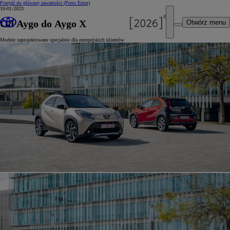
Przejdź do głównej zawartości
(Press Enter)
10-01-2023
Od Aygo do Aygo X
Otwórz menu
Modele zaprojektowane specjalnie dla europejskich klientów