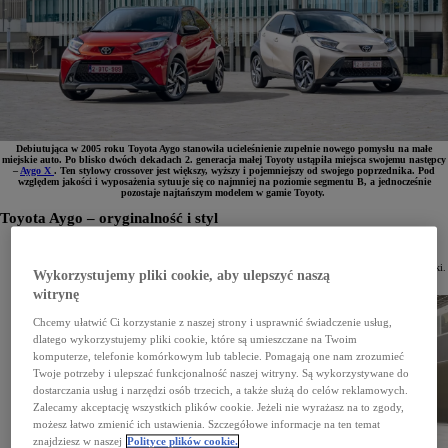
Debiutująca w 2005 roku Toyota Aygo stanowiła ucieleśnienie zupełnie nowego pomysłu na małe
miejskie auto. Po blisko dwóch dekadach 2. generacja małej Toyoty ustąpiła miejsca swojemu następcy
–
Aygo X
. Ten stylowy crossover jest większy, wyższy i pojemniejszy od swojego poprzednika. Pod
względem jakości i wyposażenia sytuuje się co najmniej na poziomie segmentu B, a jednocześnie
pozostaje najtańszym modelem w gamie Toyoty.
Toyota Aygo – oryginalność i styl
1. generacja Toyoty Aygo powstała z myślą o młodych europejskich kierowcach. Samochód ten
charakteryzował się nowoczesną, zaokrągloną sylwetką i oryginalną stylistyką przodu, zupełnie
niepodobną do niewyróżniających się i pozbawionych wygód samochodów segmentu A tamtej epoki.
Wykorzystujemy pliki cookie, aby ulepszyć naszą
Coraz to nowe edycje specjalne, wyjątkowe opcje kolorystyczne i wersje wyposażenia oraz dwa
faceliftingi w 2008 i 2012 roku sprawiały, że samochód był cały czas nowoczesny i interesujący.
witrynę
Chcemy ułatwić Ci korzystanie z naszej strony i usprawnić świadczenie usług,
dlatego wykorzystujemy pliki cookie, które są umieszczane na Twoim
komputerze, telefonie komórkowym lub tablecie. Pomagają one nam zrozumieć
Twoje potrzeby i ulepszać funkcjonalność naszej witryny. Są wykorzystywane do
dostarczania usług i narzędzi osób trzecich, a także służą do celów reklamowych.
Zalecamy akceptację wszystkich plików cookie. Jeżeli nie wyrażasz na to zgody,
możesz łatwo zmienić ich ustawienia. Szczegółowe informacje na ten temat
znajdziesz w naszej
Polityce plików cookie.