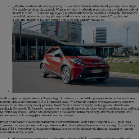
„Miejska mobilność dla nowej generacji”
– pod takim hasłem zadebiutował pierwszy model Aygo.
Nie straciło on nic na aktualności. Większe wymiary i nadwozie typu crossover z wyjątkowo dużymi
kołami (17" lub 18") idealnie wpisują się w upodobania nowego pokolenia kierowców. Jednocześnie
samochód jest równie zwrotny jak poprzednik – ma ten sam promień skrętu 4,7 m, choć jest
o 235 mm dłuższy, o 125 mm szerszy i ma o 90 mm większy rozstaw osi.
Jeżeli przyjrzymy się wyposażenie Toyoty Aygo X, zobaczymy, jak daleko posunęła się technologia od czasu
prostego radia z odtwarzaczem CD w 1. generacji Aygo. W wyższych wersjach wyposażenia nowy crossover
ma system multimedialny nowej generacji Toyota Smart Connect® oparty na dostępie do internetu oraz
nawigację Connected. Na łączności internetowej samochodu opierają się także funkcje zarządzane przez aplikację
na telefon MyToyota – zdalne odblokowywanie i blokowanie zamka centralnego oraz zdalne uruchamianie
świateł awaryjnych, pomagające odszukać auto na parkingu.
Postęp widać także w kwestiach związanych z bezpieczeństwem. Wraz z faceliftingiem w 2018 roku Aygo
2. generacji w wyższych wersjach wyposażenia zyskało dwa systemy bezpieczeństwa czynnego Toyota Safety
Sense (TSS). Nowe Aygo X ma znacznie dłuższą listę systemów chroniących kierowcę, pasażerów i innych
uczestników ruchu, w tym:
układ wczesnego reagowania w razie ryzyka zderzenia (PCS) z systemem wykrywania pieszych