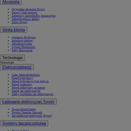
Akcesoria
Oryginalne akcesoria Toyoty
Opony i koła zimowe
Zabudowy samochodów dostawczych
Zabezpieczenia i alarmy
Sklep Toyoty
Strefa klienta
Aplikacja MyToyota
Instrukcje obsługi
Aktualizacja map
System Bluetooth®
Karty Ratownicze
Technologie
Technologie
Elektromobilność
Lider elektromobilności
Napęd hybrydowy
Napęd hybrydowy typu plug-in
Napęd wodorowy
Napęd elektryczny na baterię
Zasięg aut elektrycznych
Zalety posiadania aut elektrycznych
Ładowanie elektrycznej Toyoty
Toyota HomeCharge
Toyota Charging Network
Jak naładować elektryczną Toyotę?
Systemy bezpieczeństwa
Toyota T-Mate