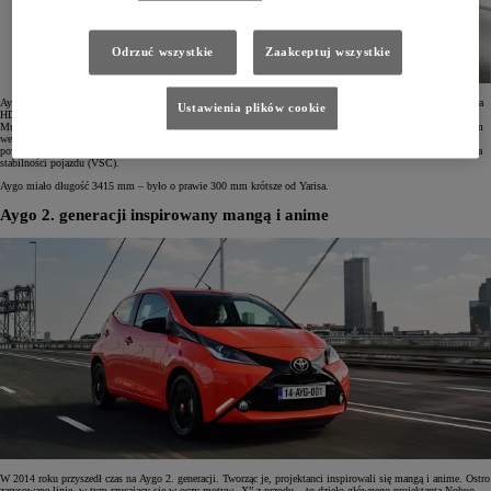
Odrzuć wszystkie
Zaakceptuj wszystkie
Aygo wyposażono w 68-konny benzynowy silnik 1.0 VVT-i o trzech cylindrach oraz 1,4-litrowy silnik Diesla
Ustawienia plików cookie
HDi o mocy 54 KM. Obok 5-stopniowej manualnej skrzyni biegów była dostępna bezsprzęgłowa skrzynia
MultiMode. ABS, poduszki powietrzne kierowcy i pasażera z przodu oraz przednie napinacze były standardem
we wszystkich wersjach. W wyższych wersjach dostępne były również boczne i kurtynowe poduszki
powietrzne, mocowania fotelików dziecięcych ISOFIX na tylnych siedzeniach, a opcjonalnie również kontrola
stabilności pojazdu (VSC).
Aygo miało długość 3415 mm – było o prawie 300 mm krótsze od Yarisa.
Aygo 2. generacji inspirowany mangą i anime
W 2014 roku przyszedł czas na Aygo 2. generacji. Tworząc je, projektanci inspirowali się mangą i anime. Ostro
zarysowane linie, w tym rzucający się w oczy motyw „X” z przodu – to dzieło głównego projektanta Nobuo