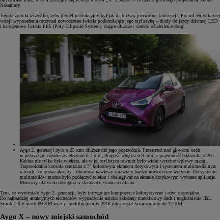
Nakamury.
Toyota zrobiła wszystko, żeby model produkcyjny był jak najbliższy pierwotnej koncepcji. Pojazd ten w każdej
wersji wyposażenia otrzymał nowoczesne światła podkreślające jego stylistykę – diody do jazdy dziennej LED
i halogenowe światła PES (Poly-Ellipsoid System), dające dłuższe i szersze oświetlenie drogi.
Aygo 2. generacji było o 25 mm dłuższe niż jego poprzednik. Przestrzeń nad głowami osób
w pierwszym rzędzie zwiększono o 7 mm, długość wnętrza o 9 mm, a pojemność bagażnika o 29 l.
Kabina nie tylko była większa, ale w jej stylistyce również było widać wyraźne wpływy mangi.
Trapezoidalna konsola centralna z 7" kolorowym ekranem dotykowym i systemem multimedialnym
x-touch, kolorowe akcenty i obrotowe nawiewy sprawiały bardzo nowoczesne wrażenie. Do systemu
multimediów można było podłączyć telefon i obsługiwać na ekranie dotykowym wybrane aplikacje.
Manewry ułatwiała dostępna w standardzie kamera cofania.
Tym, co wyróżniało Aygo 2. generacji, były intrygujące kompozycje kolorystyczne i edycje specjalne.
Do najbardziej atrakcyjnych elementów wyposażenia należał składany materiałowy dach i nagłośnienie JBL.
Silnik 1.0 o mocy 69 KM wraz z faceliftingiem w 2018 roku został wzmocniony do 72 KM.
Aygo X – nowy miejski samochód