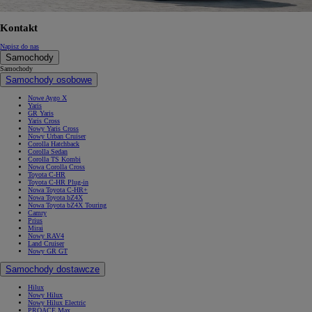
Kontakt
Napisz do nas
Samochody
Samochody
Samochody osobowe
Nowe Aygo X
Yaris
GR Yaris
Yaris Cross
Nowy Yaris Cross
Nowy Urban Cruiser
Corolla Hatchback
Corolla Sedan
Corolla TS Kombi
Nowa Corolla Cross
Toyota C-HR
Toyota C-HR Plug-in
Nowa Toyota C-HR+
Nowa Toyota bZ4X
Nowa Toyota bZ4X Touring
Camry
Prius
Mirai
Nowy RAV4
Land Cruiser
Nowy GR GT
Samochody dostawcze
Hilux
Nowy Hilux
Nowy Hilux Electric
PROACE Max