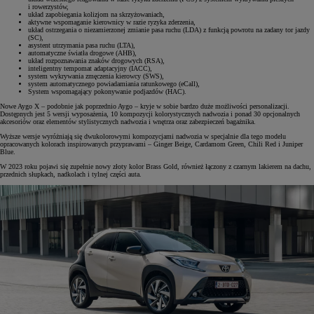
i rowerzystów,
układ zapobiegania kolizjom na skrzyżowaniach,
aktywne wspomaganie kierownicy w razie ryzyka zderzenia,
układ ostrzegania o niezamierzonej zmianie pasa ruchu (LDA) z funkcją powrotu na zadany tor jazdy
(SC),
asystent utrzymania pasa ruchu (LTA),
automatyczne światła drogowe (AHB),
układ rozpoznawania znaków drogowych (RSA),
inteligentny tempomat adaptacyjny (IACC),
system wykrywania zmęczenia kierowcy (SWS),
system automatycznego powiadamiania ratunkowego (eCall),
System wspomagający pokonywanie podjazdów (HAC).
Nowe Aygo X – podobnie jak poprzednio Aygo – kryje w sobie bardzo duże możliwości personalizacji.
Dostępnych jest 5 wersji wyposażenia, 10 kompozycji kolorystycznych nadwozia i ponad 30 opcjonalnych
akcesoriów oraz elementów stylistycznych nadwozia i wnętrza oraz zabezpieczeń bagażnika.
Wyższe wersje wyróżniają się dwukolorowymi kompozycjami nadwozia w specjalnie dla tego modelu
opracowanych kolorach inspirowanych przyprawami – Ginger Beige, Cardamom Green, Chili Red i Juniper
Blue.
W 2023 roku pojawi się zupełnie nowy złoty kolor Brass Gold, również łączony z czarnym lakierem na dachu,
przednich słupkach, nadkolach i tylnej części auta.