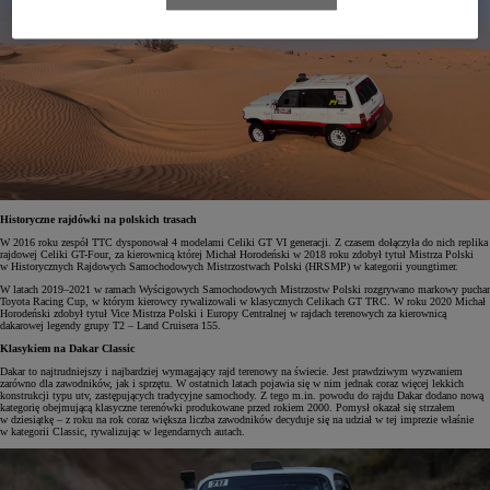
Historyczne rajdówki na polskich trasach
W 2016 roku zespół TTC dysponował 4 modelami Celiki GT VI generacji. Z czasem dołączyła do nich replika
rajdowej Celiki GT-Four, za kierownicą której Michał Horodeński w 2018 roku zdobył tytuł Mistrza Polski
w Historycznych Rajdowych Samochodowych Mistrzostwach Polski (HRSMP) w kategorii youngtimer.
W latach 2019–2021 w ramach Wyścigowych Samochodowych Mistrzostw Polski rozgrywano markowy puchar
Toyota Racing Cup, w którym kierowcy rywalizowali w klasycznych Celikach GT TRC. W roku 2020 Michał
Horodeński zdobył tytuł Vice Mistrza Polski i Europy Centralnej w rajdach terenowych za kierownicą
dakarowej legendy grupy T2 – Land Cruisera 155.
Klasykiem na Dakar Classic
Dakar to najtrudniejszy i najbardziej wymagający rajd terenowy na świecie. Jest prawdziwym wyzwaniem
zarówno dla zawodników, jak i sprzętu. W ostatnich latach pojawia się w nim jednak coraz więcej lekkich
konstrukcji typu utv, zastępujących tradycyjne samochody. Z tego m.in. powodu do rajdu Dakar dodano nową
kategorię obejmującą klasyczne terenówki produkowane przed rokiem 2000. Pomysł okazał się strzałem
w dziesiątkę – z roku na rok coraz większa liczba zawodników decyduje się na udział w tej imprezie właśnie
w kategorii Classic, rywalizując w legendarnych autach.