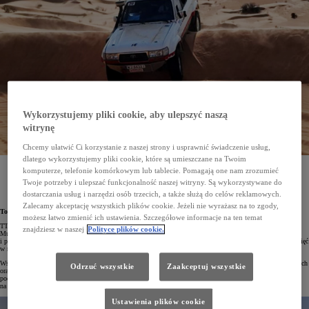
Wykorzystujemy pliki cookie, aby ulepszyć naszą
witrynę
Chcemy ułatwić Ci korzystanie z naszej strony i usprawnić świadczenie usług,
dlatego wykorzystujemy pliki cookie, które są umieszczane na Twoim
W nadchodzącej edycji Rajdu Dakar Classic wystartuje klasyczny Land Cruiser HDJ 80. Będzie
komputerze, telefonie komórkowym lub tablecie. Pomagają one nam zrozumieć
to pierwszy udział polskiej załogi w terenowej Toyocie z lat 90. XX wieku i nawiązanie
Twoje potrzeby i ulepszać funkcjonalność naszej witryny. Są wykorzystywane do
do debiutanckich startów fabrycznego zespołu Toyoty w tym najtrudniejszym wyścigu świata.
dostarczania usług i narzędzi osób trzecich, a także służą do celów reklamowych.
Zalecamy akceptację wszystkich plików cookie. Jeżeli nie wyrażasz na to zgody,
Toyota Team Classic
możesz łatwo zmienić ich ustawienia. Szczegółowe informacje na ten temat
TTC, czyli Toyota Team Classic, to sportowy projekt, który powstał w 2016 roku z inicjatywy Roberta
znajdziesz w naszej
Polityce plików cookie.
Mularczyka, szefa komunikacji Toyota Central Europe, oraz Michała Horodeńskiego, kierowcy rajdowego
i pasjonata motorsportu. TTC odwołuje się do motorsportowej historii Toyoty i jej niezapomnianych osiągnięć
w rajdach i wyścigach.
Wśród głównych zadań zespołu wymienić należy rywalizację w różnych dyscyplinach sportów samochodowych
Odrzuć wszystkie
Zaakceptuj wszystkie
oraz prezentację historycznych i aktualnych sportowych modeli Toyoty. TTC angażuje się też w działania
podnoszące świadomość kierowców z zakresu bezpieczeństwa na drogach. Organizuje także zawody i treningi
na torach, zloty i prezentacje.
Ustawienia plików cookie