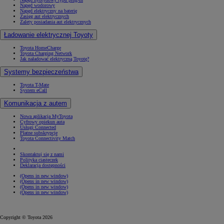
Napęd wodorowy
Napęd elektryczny na baterię
Zasięg aut elektrycznych
Zalety posiadania aut elektrycznych
Ładowanie elektrycznej Toyoty
Toyota HomeCharge
Toyota Charging Network
Jak naładować elektryczną Toyotę?
Systemy bezpieczeństwa
Toyota T-Mate
System eCall
Komunikacja z autem
Nowa aplikacja MyToyota
Cyfrowy opiekun auta
Usługi Connected
Płatne subskrypcje
Toyota Connectivity Match
Skontaktuj się z nami
Polityka ciasteczek
Deklaracja dostępności
(Opens in new window)
(Opens in new window)
(Opens in new window)
(Opens in new window)
Copyright © Toyota 2026