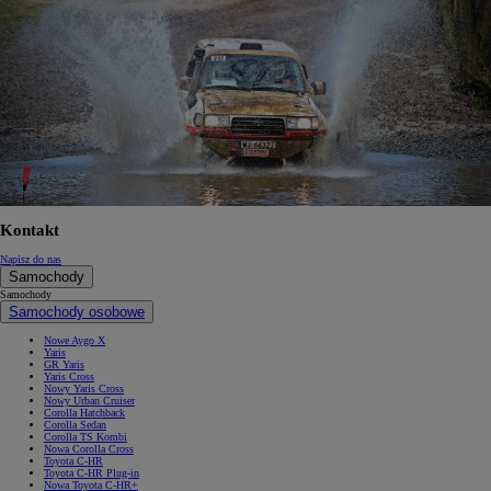
Kontakt
Napisz do nas
Samochody
Samochody
Samochody osobowe
Nowe Aygo X
Yaris
GR Yaris
Yaris Cross
Nowy Yaris Cross
Nowy Urban Cruiser
Corolla Hatchback
Corolla Sedan
Corolla TS Kombi
Nowa Corolla Cross
Toyota C-HR
Toyota C-HR Plug-in
Nowa Toyota C-HR+