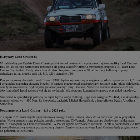
Klasyczny Land Cruiser 80
W nadchodzącym Rajdzie Dakar Classic polski zespół postanowił wystartować rajdową repliką Land Cruisera
HDJ80. To od tego samochodu rozpoczęła się pełna sukcesów historia fabrycznego zespołu TLC Team Land
Cruiser Toyota Auto Body, która trwa do dziś. Na przestrzeni prawie 30 lat do mety kultowej imprezy
dojeżdżały m.in. modele serii J8, J10, J20 i aktualnej J30.
Przygotowywany do startu Land Cruiser HDJ80 będzie wyposażony w oryginalny silnik o pojemności 4,2 litra
i oryginalną manualną skrzynię biegów. W ramach przygotowań przebudowany zostanie m.in. układ chłodzenia
oraz tylne zawieszenie, wykorzystujące amortyzatory firmy Donnere. Nadwozie zostanie skrócone o 20 cm,
żeby samochód lepiej zachowywał się na wydmach. Wzmocniono konstrukcję ramową oraz układ napędowy.
Samochód w specyfikacji gotowej do rajdu będzie ważyć 2200 kg. Jego moc osiągnie 215 KM, a maksymalny
moment obrotowy – 650 Nm. Za kierownicą zasiądzie Michał Horodeński, a jego pilotem będzie Arkadiusz
Sałaciński.
Nowa generacja Land Cruiser – już w 2024 roku
2 sierpnia 2023 roku Toyota zaprezentowała nowego Land Cruisera, który do salonów trafi już w przyszłym
roku. Nowa generacja tego pojazdu czerpie z terenowego DNA marki. Auto zostało zbudowane na klasycznej
ramie, z napędem na 4 koła z reduktorem. W Polsce będzie oferowane z silnikiem Diesla o pojemności 2,8 litra
i nową 8-stopniową automatyczną skrzynią biegów. Zamówienia na nowego Land Cruisera będą przyjmowane
od października 2023 roku.