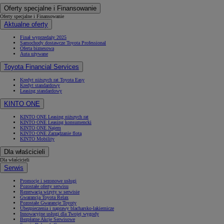
Oferty specjalne i Finansowanie
Oferty specjalne i Finansowanie
Aktualne oferty
Finał wyprzedaży 2025
Samochody dostawcze Toyota Professional
Oferta biznesowa
Auta używane
Toyota Financial Services
Kredyt niższych rat Toyota Easy
Kredyt standardowy
Leasing standardowy
KINTO ONE
KINTO ONE Leasing niższych rat
KINTO ONE Leasing konsumencki
KINTO ONE Najem
KINTO ONE Zarządzanie flotą
KINTO Mobility
Dla właścicieli
Dla właścicieli
Serwis
Promocje i sezonowe usługi
Pozostałe oferty serwisu
Rezerwacja wizyty w serwisie
Gwarancja Toyota Relax
Pozostałe Gwarancje Toyoty
Ubezpieczenia i naprawy blacharsko-lakiernicze
Innowacyjne usługi dla Twojej wygody
Bezpłatne Akcje Serwisowe