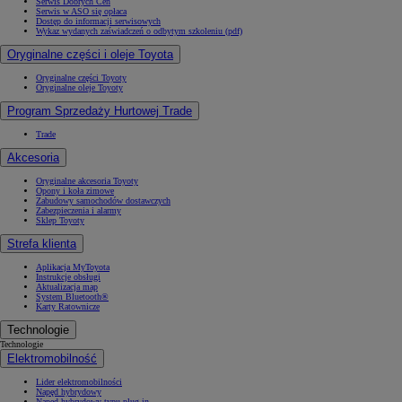
Serwis Dobrych Cen
Serwis w ASO się opłaca
Dostęp do informacji serwisowych
Wykaz wydanych zaświadczeń o odbytym szkoleniu (pdf)
Oryginalne części i oleje Toyota
Oryginalne części Toyoty
Oryginalne oleje Toyoty
Program Sprzedaży Hurtowej Trade
Trade
Akcesoria
Oryginalne akcesoria Toyoty
Opony i koła zimowe
Zabudowy samochodów dostawczych
Zabezpieczenia i alarmy
Sklep Toyoty
Strefa klienta
Aplikacja MyToyota
Instrukcje obsługi
Aktualizacja map
System Bluetooth®
Karty Ratownicze
Technologie
Technologie
Elektromobilność
Lider elektromobilności
Napęd hybrydowy
Napęd hybrydowy typu plug-in