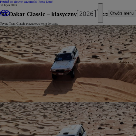
Przejdź do głównej zawartości
(Press Enter)
31 lipca 2023
Na Dakar Classic – klasycznym Land Cruiserem
Otwórz menu
Toyota Team Classic przygotowuje się do startu