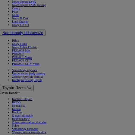
Nowa Toyota bZ4X
Nowa Toyota bZ4X Touring
Camry
Prius
Mirai
Nowy RAV4
Land Cruiser
Nowy GR GT
Samochody dostawcze
Hilux
Nowy Hilux
Nowy Hilux Electric
PROACE Max
PROACE
PROACE Verso
PROACE CITY
PROACE CITY Verso
Samochody używane
Umów się na jazdę testową
Zobacz wszystkie cenniki
Konfiguruj swoją Toyotę
Toyota Rzeszów
Toyota Rzeszów
Kontakt i dojazd
RODO
Sygnaliści
Kariera
Konkurs
O stacji dilerskiej
Rekomendacje
Zobacz nasz salon od środka
Salon
Samochody Używane
Wypożyczalnia samochodów