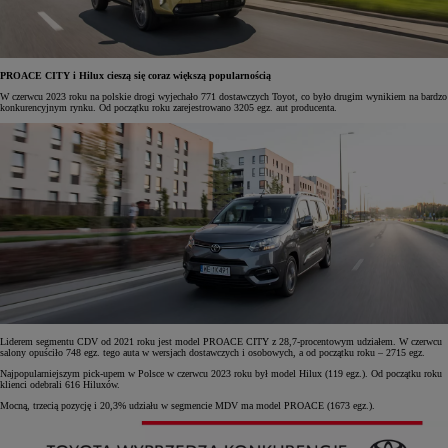
PROACE CITY i Hilux cieszą się coraz większą popularnością
W czerwcu 2023 roku na polskie drogi wyjechało 771 dostawczych Toyot, co było drugim wynikiem na bardzo
konkurencyjnym rynku. Od początku roku zarejestrowano 3205 egz. aut producenta.
Liderem segmentu CDV od 2021 roku jest model PROACE CITY z 28,7-procentowym udziałem. W czerwcu
salony opuściło 748 egz. tego auta w wersjach dostawczych i osobowych, a od początku roku – 2715 egz.
Najpopularniejszym pick-upem w Polsce w czerwcu 2023 roku był model Hilux (119 egz.). Od początku roku
klienci odebrali 616 Hiluxów.
Mocną, trzecią pozycję i 20,3% udziału w segmencie MDV ma model PROACE (1673 egz.).