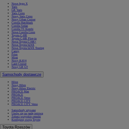
Nowe Aygo X
Yaris
GR Yaris
Yaris Cross
Nowy Yaris Cross
Nowy Urban Cruiser
Corolla Hatchback
Corolla Sedan
Corolla TS Kombi
Nowa Corolla Cross
Toyota C-HR
Toyota C-HR Plug-in
Nowa Toyota C-HR+
Nowa Toyota bZ4X
Nowa Toyota bZ4X Touring
Camry
Prius
Mirai
Nowy RAV4
Land Cruiser
Nowy GR GT
Samochody dostawcze
Hilux
Nowy Hilux
Nowy Hilux Electric
PROACE Max
PROACE
PROACE Verso
PROACE CITY
PROACE CITY Verso
Samochody używane
Umów się na jazdę testową
Zobacz wszystkie cenniki
Konfiguruj swoją Toyotę
Toyota Rzeszów