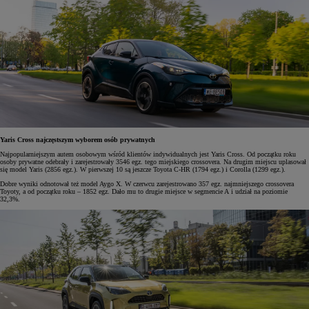
Yaris Cross najczęstszym wyborem osób prywatnych
Najpopularniejszym autem osobowym wśród klientów indywidualnych jest Yaris Cross. Od początku roku
osoby prywatne odebrały i zarejestrowały 3546 egz. tego miejskiego crossovera. Na drugim miejscu uplasował
się model Yaris (2856 egz.). W pierwszej 10 są jeszcze Toyota C-HR (1794 egz.) i Corolla (1299 egz.).
Dobre wyniki odnotował też model Aygo X. W czerwcu zarejestrowano 357 egz. najmniejszego crossovera
Toyoty, a od początku roku – 1852 egz. Dało mu to drugie miejsce w segmencie A i udział na poziomie
32,3%.