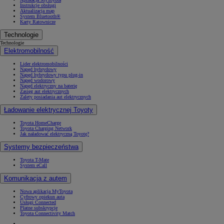
Instrukcje obsługi
Aktualizacja map
System Bluetooth®
Karty Ratownicze
Technologie
Technologie
Elektromobilność
Lider elektromobilności
Napęd hybrydowy
Napęd hybrydowy typu plug-in
Napęd wodorowy
Napęd elektryczny na baterię
Zasięg aut elektrycznych
Zalety posiadania aut elektrycznych
Ładowanie elektrycznej Toyoty
Toyota HomeCharge
Toyota Charging Network
Jak naładować elektryczną Toyotę?
Systemy bezpieczeństwa
Toyota T-Mate
System eCall
Komunikacja z autem
Nowa aplikacja MyToyota
Cyfrowy opiekun auta
Usługi Connected
Płatne subskrypcje
Toyota Connectivity Match