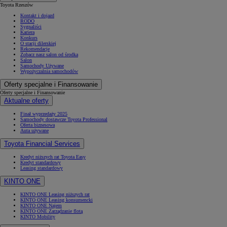
Toyota Rzeszów
Kontakt i dojazd
RODO
Sygnaliści
Kariera
Konkurs
O stacji dilerskiej
Rekomendacje
Zobacz nasz salon od środka
Salon
Samochody Używane
Wypożyczalnia samochodów
Oferty specjalne i Finansowanie
Oferty specjalne i Finansowanie
Aktualne oferty
Finał wyprzedaży 2025
Samochody dostawcze Toyota Professional
Oferta biznesowa
Auta używane
Toyota Financial Services
Kredyt niższych rat Toyota Easy
Kredyt standardowy
Leasing standardowy
KINTO ONE
KINTO ONE Leasing niższych rat
KINTO ONE Leasing konsumencki
KINTO ONE Najem
KINTO ONE Zarządzanie flotą
KINTO Mobility