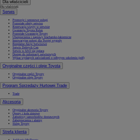
Dla właścicieli
Dla właścicieli
Serwis
Promocje i sezonowe usługi
Pozostałe oferty serwisu
Rezerwacja wizyty w serwisie
Gwarancja Toyota Relax
Pozostałe Gwarancje Toyoty
Ubezpieczenia i naprawy blacharsko-lakiernicze
Innowacyjne usługi dla Twojej wygody
Bezpłatne Akcje Serwisowe
Serwis Dobrych Cen
Serwis w ASO się opłaca
Dostęp do informacji serwisowych
Wykaz wydanych zaświadczeń o odbytym szkoleniu (pdf)
Oryginalne części i oleje Toyota
Oryginalne części Toyoty
Oryginalne oleje Toyoty
Program Sprzedaży Hurtowej Trade
Trade
Akcesoria
Oryginalne akcesoria Toyoty
Opony i koła zimowe
Zabudowy samochodów dostawczych
Zabezpieczenia i alarmy
Sklep Toyoty
Strefa klienta
Aplikacja MyToyota