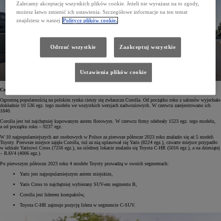
Zalecamy akceptację wszystkich plików cookie. Jeżeli nie wyrażasz na to zgody,
możesz łatwo zmienić ich ustawienia. Szczegółowe informacje na ten temat
znajdziesz w naszej
Polityce plików cookie.
Odrzuć wszystkie
Zaakceptuj wszystkie
Ustawienia plików cookie
Corolla – najpopularniejszym modelem na polskich drogach
Ogromną popularnością na polskim rynku cieszy się zwłaszcza Corolla. Od początku roku z salonów wyjechało
dokładnie 10 536 egz. tego modelu we wszystkich wersjach nadwoziowych. W czerwcu zarejestrowano ich
1840.
Corolla jest też najchętniej kupowanym autem flotowym. W czerwcu firmy odebrały 1523 egz. tego modelu,
a od początku roku – 9237 egz.
W 10 najpopularniejszych aut osobowych w Polsce za pierwsze półrocze 2023 roku znalazło się aż 5 modeli
Toyoty. Pierwsze miejsce zajęła Corolla, tuż za nią uplasował się Yaris (8224 egz.), czwarte miejsce przypadło
w udziale Yarisowi Cross (7256 egz.), na siódmej lokacie znalazła się Toyota C-HR (5016 egz.), a na dziesiątej
– RAV4 (4006 egz.).
Po pierwszym półroczu 2023 roku 4 modele Toyoty prowadzą w swoich segmentach:
Yaris jest najpopularniejszym autem miejskim,
Yaris Cross to najchętniej wybierany SUV-em segmentu B,
Corolla jest liderem kompaktów,
Toyota C-HR zajmuje pozycję lidera w segmencie C-SUV.