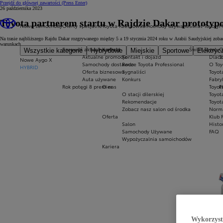
Przejdź do głównej zawartości
(Press Enter)
26 października 2023
Toyota partnerem startu w Rajdzie Dakar prototy
Nowe samochody
Oferty specjalne
Toyota Rzeszów
Samochody używane
Świat Toyoty
F
Na trasie najbliższego Rajdu Dakar rozgrywanego między 5 a 19 stycznia 2024 roku w Arabii Saudyjskiej zo
warunkach.
Sprawdź aktualne oferty
Kontakt
Świat Toyoty
O
Wszystkie kategorie
Hybrydowe
Miejskie
Sportowe
Elektryc
Aktualne promocje
Kontakt i dojazd
Dlacz
T
Nowe Aygo X
Samochody dostawcze Toyota Professional
Rodo
O Toy
HYBRID
Oferta biznesowa
Sygnaliści
Toyot
Auta używane
Konkurs
Fabry
Rok potęgi 8 premier
O nas
Toyot
P
O stacji dilerskiej
Toyot
Rekomendacje
Toyot
Zobacz nasz salon od środka
Norm
Oferta
Klub 
Salon
Histo
Samochody Używane
FAQ
Wypożyczalnia samoichodów
Kariera
Wykorzystu