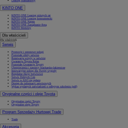
Leasing standardowy
KINTO ONE
KINTO ONE Leasing niższych rat
KINTO ONE Leasing konsumencki
KINTO ONE Najem
KINTO ONE Zarządzanie flotą
KINTO Mobility
Dla właścicieli
Dla właścicieli
Serwis
Promocje i sezonowe usługi
Pozostałe oferty serwisu
Rezerwacja wizyty w serwisie
Gwarancja Toyota Relax
Pozostałe Gwarancje Toyoty
Ubezpieczenia i naprawy blacharsko-lakiernicze
Innowacyjne usługi dla Twojej wygody
Bezpłatne Akcje Serwisowe
Serwis Dobrych Cen
Serwis w ASO się opłaca
Dostęp do informacji serwisowych
Wykaz wydanych zaświadczeń o odbytym szkoleniu (pdf)
Oryginalne części i oleje Toyota
Oryginalne części Toyoty
Oryginalne oleje Toyoty
Program Sprzedaży Hurtowej Trade
Trade
Akcesoria