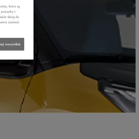
okie, które są
potrzeby i
także służą do
łatwo zmienić
uj wszystkie