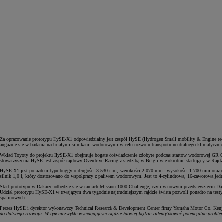
Za opracowanie prototypu HySE-X1 odpowiedzialny jest zespół HySE (Hydrogen Small mobility & Engine tec
angażuje się w badania nad małymi silnikami wodorowymi w celu rozwoju transportu neutralnego klimatycznie
Od
81 900 zł
Wkład Toyoty do projektu HySE-X1 obejmuje bogate doświadczenie zdobyte podczas startów wodorowej GR Co
stowarzyszenia HySE jest zespół rajdowy Overdrive Racing z siedzibą w Belgii wielokrotnie startujący w Rajd
Yaris Cross
HySE-X1 jest pojazdem typu buggy o długości 3 530 mm, szerokości 2 070 mm i wysokości 1 700 mm oraz o m
HYBRID
silnik 1,0 l, który dostosowano do współpracy z paliwem wodorowym. Jest to 4-cylindrowa, 16-zaworowa je
Start prototypu w Dakarze odbędzie się w ramach Mission 1000 Challenge, czyli w nowym przedsięwzięciu Dak
Udział prototypu HySE-X1 w trwającym dwa tygodnie najtrudniejszym rajdzie świata pozwoli ponadto na test
spalinowych.
Prezes HySE i dyrektor wykonawczy Technical Research & Development Center firmy Yamaha Motor Co. Kenj
do dalszego rozwoju. W tym niezwykle wymagającym rajdzie łatwiej będzie zidentyfikować potencjalne probl