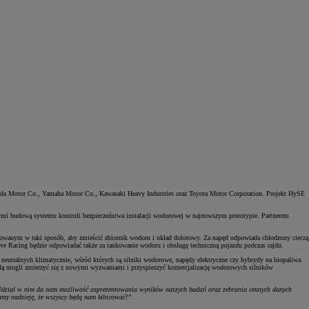
nda Motor Co., Yamaha Motor Co., Kawasaki Heavy Industries oraz Toyota Motor Corporation. Projekt HySE
i budową systemu kontroli bezpieczeństwa instalacji wodorowej w najnowszym prototypie. Partnerem
owanym w taki sposób, aby zmieścić zbiornik wodoru i układ dolotowy. Za napęd odpowiada chłodzony cieczą
 Racing będzie odpowiadać także za tankowanie wodoru i obsługę techniczną pojazdu podczas rajdu.
eutralnych klimatycznie, wśród których są silniki wodorowe, napędy elektryczne czy hybrydy na biopaliwa.
ędą mogli zmierzyć się z nowymi wyzwaniami i przyspieszyć komercjalizację wodorowych silników
i. Udział w nim da nam możliwość zaprezentowania wyników naszych badań oraz zebrania cennych danych
amy nadzieję, że wszyscy będą nam kibicować!”
.