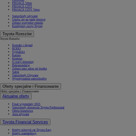
PROACE Verso
PROACE CITY
PROACE CITY Verso
Samochody używane
Umów się na jazdę testową
Zobacz wszystkie cenniki
Konfiguruj swoją Toyotę
Toyota Rzeszów
Toyota Rzeszów
Kontakt i dojazd
RODO
Sygnaliści
Kariera
Konkurs
O stacji dilerskiej
Rekomendacje
Zobacz nasz salon od środka
Salon
Samochody Używane
Wypożyczalnia samochodów
Oferty specjalne i Finansowanie
Oferty specjalne i Finansowanie
Aktualne oferty
Finał wyprzedaży 2025
Samochody dostawcze Toyota Professional
Oferta biznesowa
Auta używane
Toyota Financial Services
Kredyt niższych rat Toyota Easy
Kredyt standardowy