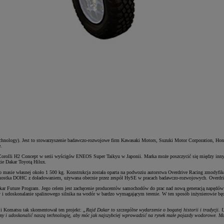
hnology). Jest to stowarzyszenie badawczo-rozwojowe firm Kawasaki Motors, Suzuki Motor Corporation, Ho
.
rolli H2 Concept w serii wyścigów ENEOS Super Taikyu w Japonii. Marka może poszczycić się między innym
zie Dakar Toyotą Hilux.
asie własnej około 1 500 kg. Konstrukcja została oparta na podwoziu autorstwa Overdrive Racing zmodyfik
dnostka DOHC z doładowaniem, używana obecnie przez zespół HySE w pracach badawczo-rozwojowych. Overdrive
ar Future Program. Jego celem jest zachęcenie producentów samochodów do prac nad nową generacją napędów n
y i udoskonalanie spalinowego silnika na wodór w bardzo wymagającym terenie. W ten sposób inżynierowie b
i Komatsu tak skomentował ten projekt:
„Rajd Dakar to szczególne wydarzenie o bogatej historii i tradycj
emy i udoskonalić naszą technologię, aby móc jak najszybciej wprowadzić na rynek małe pojazdy wodorowe. M