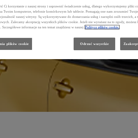
ć Ci korzystanie z naszej strony i usprawnić świadczenie usług, dlatego wykorzystujemy pliki co
na Twoim komputerze, telefonie komórkowym lub tablecie. Pomagają one nam zrozumieć Twoje 
cjonalność naszej witryny. Są wykorzystywane do dostarczania usług i narzędzi osób trzecich, a 
wych. Zalecamy akceptację wszystkich plików cookie. Jeżeli nie wyrażasz na to zgody, możesz 
a. Szczegółowe informacje na ten temat znajdziesz w naszej
Polityce plików cookie.
nia plików cookie
Odrzuć wszystkie
Zaakcept