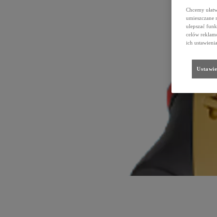
Chcemy ułatwi
umieszczane 
ulepszać funk
celów reklamo
ich ustawieni
Ustawie