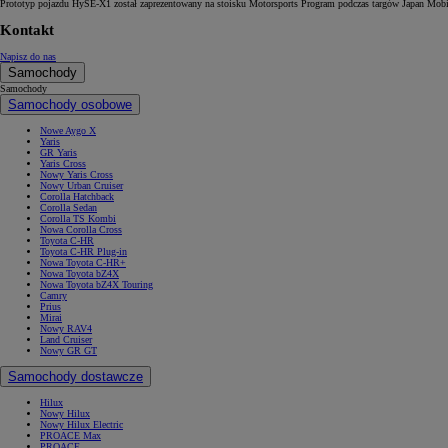
Prototyp pojazdu HySE-X1 został zaprezentowany na stoisku Motorsports Program podczas targów Japan Mo
Kontakt
Napisz do nas
Samochody
Samochody
Samochody osobowe
Nowe Aygo X
Yaris
GR Yaris
Yaris Cross
Nowy Yaris Cross
Nowy Urban Cruiser
Corolla Hatchback
Corolla Sedan
Corolla TS Kombi
Nowa Corolla Cross
Toyota C-HR
Toyota C-HR Plug-in
Nowa Toyota C-HR+
Nowa Toyota bZ4X
Nowa Toyota bZ4X Touring
Camry
Prius
Mirai
Nowy RAV4
Land Cruiser
Nowy GR GT
Samochody dostawcze
Hilux
Nowy Hilux
Nowy Hilux Electric
PROACE Max
PROACE