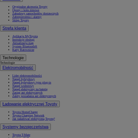
Oryginalne akcesoria Toyoty
Opony i koła zimowe
Zabudowy samochodów dostawczych
Zabezpieczenia i alarmy
Sklep Toyoty
Od
105 300 zł
Strefa klienta
Corolla Hatchback
Aplikacja MyToyota
HYBRID
Instrukcje obsługi
Aktualizacja map
System Bluetooth®
Karty Ratownicze
Technologie
Technologie
Elektromobilność
Lider elektromobilności
Napęd hybrydowy
Napęd hybrydowy typu plug-in
Napęd wodorowy
Napęd elektryczny na baterię
Zasięg aut elektrycznych
Zalety posiadania aut elektrycznych
Ładowanie elektrycznej Toyoty
Toyota HomeCharge
Toyota Charging Network
Jak naładować elektryczną Toyotę?
Systemy bezpieczeństwa
Toyota T-Mate