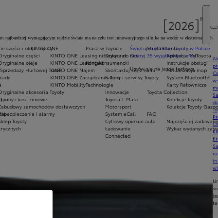
 najbardziej wymagającym rajdzie świata ma na celu test innowacyjnego silnika na wodór w ekstremalnych
e części i oleje Toyoty
KINTO ONE
Praca w Toyocie
Świętujemy 35 lat Toyoty w Polsce
Strefa klienta
Oryginalne części
KINTO ONE Leasing niższych rat
Dołącz do nas
Odkryj 35 wyjątkowych ofert
Aplikacja MyToyota
Ak
Oryginalne oleje
KINTO ONE Leasing konsumencki
Kontakt
Instrukcje obsługi
pr
Umów się na jazdę testową
Sprzedaży Hurtowej Trade
KINTO ONE Najem
Skontaktuj się z nami
Aktualizacja map
Ce
Trade
KINTO ONE Zarządzanie flotą
Salony i serwisy Toyoty
System Bluetooth®
ws
a
KINTO Mobility
Technologie
Karty Ratownicze
mo
Oryginalne akcesoria Toyoty
Innowacje
Toyota Collection
S
g-in
Opony i koła zimowe
Toyota T-Mate
Kolekcje Toyoty
do
Zabudowy samochodów dostawczych
Motorsport
Kolekcje Toyoty Gazo
To
rię
Zabezpieczenia i alarmy
System eCall
FAQ
Pr
Sklep Toyoty
Cyfrowy opiekun auta
Najczęściej zadawane
Of
trycznych
Ładowanie
Wykaz wydanych zaświ
KI
Connected
fi
S
u
in
w
U
si
ja
te