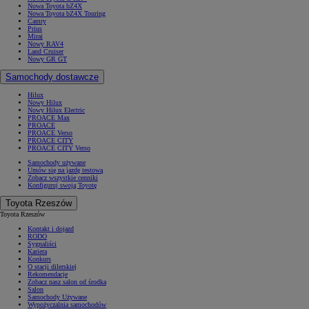
Nowa Toyota bZ4X
Nowa Toyota bZ4X Touring
Camry
Prius
Mirai
Nowy RAV4
Land Cruiser
Nowy GR GT
Samochody dostawcze
Hilux
Nowy Hilux
Nowy Hilux Electric
PROACE Max
PROACE
PROACE Verso
PROACE CITY
PROACE CITY Verso
Samochody używane
Umów się na jazdę testową
Zobacz wszystkie cenniki
Konfiguruj swoją Toyotę
Toyota Rzeszów
Toyota Rzeszów
Kontakt i dojazd
RODO
Sygnaliści
Kariera
Konkurs
O stacji dilerskiej
Rekomendacje
Zobacz nasz salon od środka
Salon
Samochody Używane
Wypożyczalnia samochodów