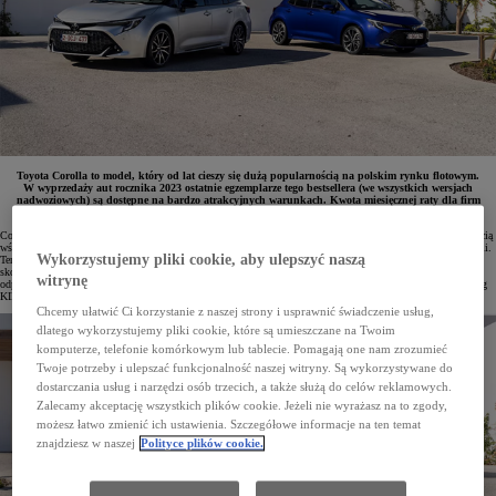
Toyota Corolla to model, który od lat cieszy się dużą popularnością na polskim rynku flotowym.
W wyprzedaży aut rocznika 2023 ostatnie egzemplarze tego bestsellera (we wszystkich wersjach
nadwoziowych) są dostępne na bardzo atrakcyjnych warunkach. Kwota miesięcznej raty dla firm
wybierających Leasing KINTO ONE wynosi już od 979 zł netto.
Corolla od miesięcy utrzymuje pozycję lidera polskiego rynku samochodowego i cieszy się dużą popularnością
wśród firm. Tylko od stycznia do listopada bieżącego roku park flotowy powiększył się o 20 750 egz. Corolli.
Wykorzystujemy pliki cookie, aby ulepszyć naszą
Ten wynik będzie jeszcze lepszy, gdyż w ramach trwającej wyprzedaży aut z rocznika 2023 firmy mogą teraz
skorzystać ze specjalnej oferty na ten model. Wykwalifikowani doradcy flotowi pomogą dobrać wersję
witrynę
odpowiednią do rodzaju działalności. Zaproponują też atrakcyjne warunki finansowania, w tym m.in. Leasing
KINTO ONE.
Chcemy ułatwić Ci korzystanie z naszej strony i usprawnić świadczenie usług,
dlatego wykorzystujemy pliki cookie, które są umieszczane na Twoim
komputerze, telefonie komórkowym lub tablecie. Pomagają one nam zrozumieć
Twoje potrzeby i ulepszać funkcjonalność naszej witryny. Są wykorzystywane do
dostarczania usług i narzędzi osób trzecich, a także służą do celów reklamowych.
Zalecamy akceptację wszystkich plików cookie. Jeżeli nie wyrażasz na to zgody,
możesz łatwo zmienić ich ustawienia. Szczegółowe informacje na ten temat
znajdziesz w naszej
Polityce plików cookie.