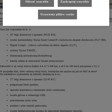
Odrzuć wszystkie
Zaakceptuj wszystkie
Corolla Hatchback – już od 979 zł netto miesięcznie
Ustawienia plików cookie
Wyprzedażą objęto wszystkie wersje nadwoziowe i napędowe Corolli. W przypadku firm wybierających Corollę
Hatchback w wersji Comfort i z oszczędnym napędem 1.8 Hybrid 140 KM miesięczna rata w Leasingu KINTO
ONE wyniesie od 979 zł netto*.
Auto jest wyposażone m.in. w:
16" felgi aluminiowe z oponami 205/55 R16,
system multimedialny Toyota Smart Connect® z kolorowym ekranem dotykowym (10,5" HD),
Digital Cockpit – cyfrowy wyświetlacz na tablicy zegarów (12,3"),
systemy Toyota T-MATE,
klimatyzację automatyczną (dwustrefową),
kamerę cofania ze statycznymi liniami pomocniczymi.
Samochód w tej wersji zużywa średnio 4,4–4,7 l/100 km, a od 0 do 100 km/h przyspiesza w 9,1 s.
W przypadku firm, które wybiorą wersję Style, miesięczna rata zaczyna się już od 1062 zł netto*.
Na standardowe wyposażenie tej odmiany składają się m.in.:
17" felgi aluminiowe z oponami 225/45 R17,
podgrzewane fotele przednie,
tapicerka materiałowa z elementami skóry syntetycznej,
światła główne w technologii LED,
przyciemniane szyby tylne,
przednie i tylne czujniki parkowania,
system bezkluczykowego dostępu do samochodu (Inteligentny kluczyk),