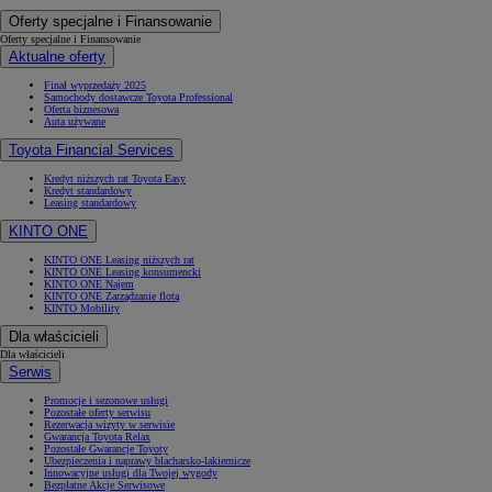
Oferty specjalne i Finansowanie
Oferty specjalne i Finansowanie
Aktualne oferty
Finał wyprzedaży 2025
Samochody dostawcze Toyota Professional
Oferta biznesowa
Auta używane
Toyota Financial Services
Kredyt niższych rat Toyota Easy
Kredyt standardowy
Leasing standardowy
KINTO ONE
KINTO ONE Leasing niższych rat
KINTO ONE Leasing konsumencki
KINTO ONE Najem
KINTO ONE Zarządzanie flotą
KINTO Mobility
Dla właścicieli
Dla właścicieli
Serwis
Promocje i sezonowe usługi
Pozostałe oferty serwisu
Rezerwacja wizyty w serwisie
Gwarancja Toyota Relax
Pozostałe Gwarancje Toyoty
Ubezpieczenia i naprawy blacharsko-lakiernicze
Innowacyjne usługi dla Twojej wygody
Bezpłatne Akcje Serwisowe