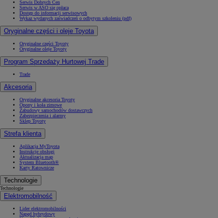
Serwis Dobrych Cen
Serwis w ASO się opłaca
Dostęp do informacji serwisowych
Wykaz wydanych zaświadczeń o odbytym szkoleniu (pdf)
Oryginalne części i oleje Toyota
Oryginalne części Toyoty
Oryginalne oleje Toyoty
Program Sprzedaży Hurtowej Trade
Trade
Akcesoria
Oryginalne akcesoria Toyoty
Opony i koła zimowe
Zabudowy samochodów dostawczych
Zabezpieczenia i alarmy
Sklep Toyoty
Strefa klienta
Aplikacja MyToyota
Instrukcje obsługi
Aktualizacja map
System Bluetooth®
Karty Ratownicze
Technologie
Technologie
Elektromobilność
Lider elektromobilności
Napęd hybrydowy