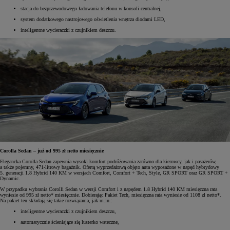
stacja do bezprzewodowego ładowania telefonu w konsoli centralnej,
system dodatkowego nastrojowego oświetlenia wnętrza diodami LED,
inteligentne wycieraczki z czujnikiem deszczu.
Corolla Sedan – już od 995 zł netto miesięcznie
Elegancka Corolla Sedan zapewnia wysoki komfort podróżowania zarówno dla kierowcy, jak i pasażerów,
a także pojemny, 471-litrowy bagażnik. Ofertą wyprzedażową objęto auta wyposażone w napęd hybrydowy
5. generacji 1.8 Hybrid 140 KM w wersjach Comfort, Comfort + Tech, Style, GR SPORT oraz GR SPORT +
Dynamic.
W przypadku wybrania Corolli Sedan w wersji Comfort i z napędem 1.8 Hybrid 140 KM miesięczna rata
wyniesie od 995 zł netto* miesięcznie. Dobierając Pakiet Tech, miesięczna rata wyniesie od 1108 zł netto*.
Na pakiet ten składają się takie rozwiązania, jak m.in.:
inteligentne wycieraczki z czujnikiem deszczu,
automatycznie ścieniające się lusterko wsteczne,