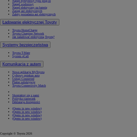
Napęd hybrydowy typu plug-in
Napęd wodorowy
Napęd elektryczny na baterię
Zasięg aut elektrycznych
Zalety posiadania aut elektrycznych
Ładowanie elektrycznej Toyoty
Toyota HomeCharge
Toyota Charging Network
Jak naładować elektryczną Toyotę?
Systemy bezpieczeństwa
Toyota T-Mate
System eCall
Komunikacja z autem
Nowa aplikacja MyToyota
Cyfrowy opiekun auta
Usługi Connected
Płatne subskrypcje
Toyota Connectivity Match
Skontaktuj się z nami
Polityka ciasteczek
Deklaracja dostępności
(Opens in new window)
(Opens in new window)
(Opens in new window)
(Opens in new window)
Copyright © Toyota 2026