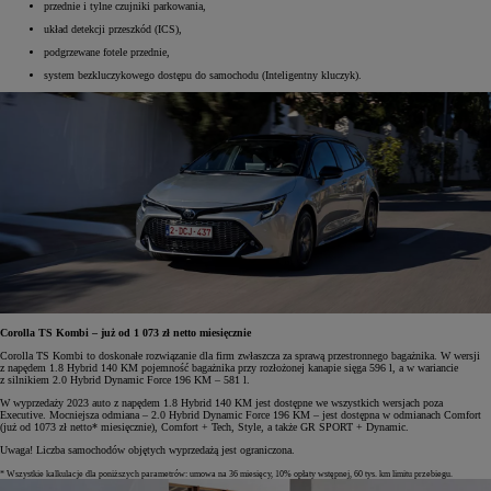
przednie i tylne czujniki parkowania,
układ detekcji przeszkód (ICS),
podgrzewane fotele przednie,
system bezkluczykowego dostępu do samochodu (Inteligentny kluczyk).
Corolla TS Kombi – już od 1 073 zł netto miesięcznie
Corolla TS Kombi to doskonałe rozwiązanie dla firm zwłaszcza za sprawą przestronnego bagażnika. W wersji
z napędem 1.8 Hybrid 140 KM pojemność bagażnika przy rozłożonej kanapie sięga 596 l, a w wariancie
z silnikiem 2.0 Hybrid Dynamic Force 196 KM – 581 l.
W wyprzedaży 2023 auto z napędem 1.8 Hybrid 140 KM jest dostępne we wszystkich wersjach poza
Executive. Mocniejsza odmiana – 2.0 Hybrid Dynamic Force 196 KM – jest dostępna w odmianach Comfort
(już od 1073 zł netto* miesięcznie), Comfort + Tech, Style, a także GR SPORT + Dynamic.
Uwaga! Liczba samochodów objętych wyprzedażą jest ograniczona.
* Wszystkie kalkulacje dla poniższych parametrów: umowa na 36 miesięcy, 10% opłaty wstępnej, 60 tys. km limitu przebiegu.