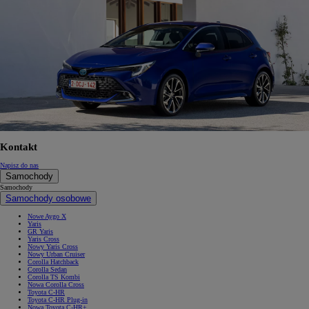
Kontakt
Napisz do nas
Samochody
Samochody
Samochody osobowe
Nowe Aygo X
Yaris
GR Yaris
Yaris Cross
Nowy Yaris Cross
Nowy Urban Cruiser
Corolla Hatchback
Corolla Sedan
Corolla TS Kombi
Nowa Corolla Cross
Toyota C-HR
Toyota C-HR Plug-in
Nowa Toyota C-HR+