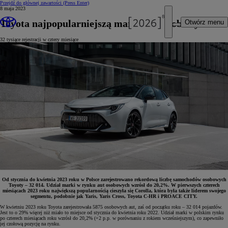
Przejdź do głównej zawartości
(Press Enter)
8 maja 2023
Toyota najpopularniejszą marką aut osobowych
Otwórz menu
32 tysiące rejestracji w cztery miesiące
Od stycznia do kwietnia 2023 roku w Polsce zarejestrowano rekordową liczbę samochodów osobowych
Toyoty – 32 014.
Udział marki w rynku aut osobowych wzrósł do 20,2%. W pierwszych czterech
miesiącach 2023 roku największą popularnością cieszyła się Corolla, która była także liderem swojego
segmentu, podobnie jak Yaris, Yaris Cross, Toyota C-HR i PROACE CITY.
W kwietniu 2023 roku Toyota zarejestrowała 5875 osobowych aut, zaś od początku roku – 32 014 pojazdów.
Jest to o 29% więcej niż miało to miejsce od stycznia do kwietnia roku 2022. Udział marki w polskim rynku
po czterech miesiącach roku wzrósł do 20,2% (+2 p.p. w porównaniu z rokiem wcześniejszym), co zapewniło
jej czołową pozycję na rynku.