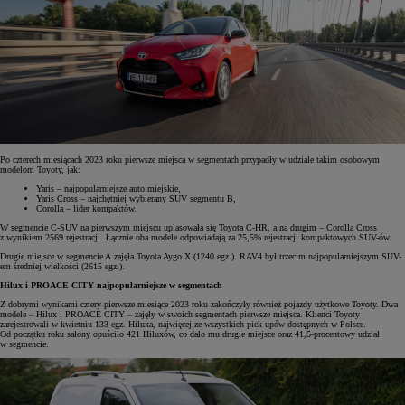
Po czterech miesiącach 2023 roku pierwsze miejsca w segmentach przypadły w udziale takim osobowym
modelom Toyoty, jak:
Yaris – najpopularniejsze auto miejskie,
Yaris Cross – najchętniej wybierany SUV segmentu B,
Corolla – lider kompaktów.
W segmencie C-SUV na pierwszym miejscu uplasowała się Toyota C-HR, a na drugim – Corolla Cross
z wynikiem 2569 rejestracji. Łącznie oba modele odpowiadają za 25,5% rejestracji kompaktowych SUV-ów.
Drugie miejsce w segmencie A zajęła Toyota Aygo X (1240 egz.). RAV4 był trzecim najpopularniejszym SUV-
em średniej wielkości (2615 egz.).
Hilux i PROACE CITY najpopularniejsze w segmentach
Z dobrymi wynikami cztery pierwsze miesiące 2023 roku zakończyły również pojazdy użytkowe Toyoty. Dwa
modele – Hilux i PROACE CITY – zajęły w swoich segmentach pierwsze miejsca. Klienci Toyoty
zarejestrowali w kwietniu 133 egz. Hiluxa, najwięcej ze wszystkich pick-upów dostępnych w Polsce.
Od początku roku salony opuściło 421 Hiluxów, co dało mu drugie miejsce oraz 41,5-procentowy udział
w segmencie.