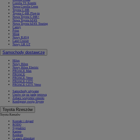
Corolla TS Kombi
Nowa Corolla Cross
Toyota C-HR
Toyota C-HR Plug-in
Nowa Toyota C-HR+
Nowa Toyota bZ4X
Nowa Toyota bZ4X Touring
Camry
Prius
Mirai
Nowy RAV4
Land Cruiser
Nowy GR GT
Samochody dostawcze
Hilux
Nowy Hilux
Nowy Hilux Electric
PROACE Max
PROACE
PROACE Verso
PROACE CITY
PROACE CITY Verso
Samochody używane
Umów się na jazdę testową
Zobacz wszystkie cenniki
Konfiguruj swoją Toyotę
Toyota Rzeszów
Toyota Rzeszów
Kontakt i dojazd
RODO
Sygnaliści
Kariera
Konkurs
O stacji dilerskiej