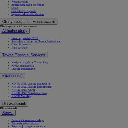
Rekomendacje
Zobacz nasz salon od środka
Salon
Samochody Używane
Wypożyczalnia samochodów
Oferty specjalne i Finansowanie
Oferty specjalne i Finansowanie
Aktualne oferty
Finał wyprzedaży 2025
Samochody dostawcze Toyota Professional
Oferta biznesowa
Auta używane
Toyota Financial Services
Kredyt niższych rat Toyota Easy
Kredyt standardowy
Leasing standardowy
KINTO ONE
KINTO ONE Leasing niższych rat
KINTO ONE Leasing konsumencki
KINTO ONE Najem
KINTO ONE Zarządzanie flotą
KINTO Mobility
Dla właścicieli
Dla właścicieli
Serwis
Promocje i sezonowe usługi
Pozostałe oferty serwisu
Rezerwacja wizyty w serwisie