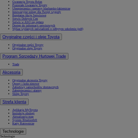
Gwarancja Toyota Relax
Pozostałe Gwarancje Toyoty
Ubezpieczenia i naprawy blacharsko-lakiernicze
Innowacyjne usługi dla Twojej wygody
Bezpłatne Akcje Serwisowe
Serwis Dobrych Cen
Serwis w ASO się opłaca
Dostęp do informacji serwisowych
Wykaz wydanych zaświadczeń o odbytym szkoleniu (pdf)
Oryginalne części i oleje Toyota
Oryginalne części Toyoty
Oryginalne oleje Toyoty
Program Sprzedaży Hurtowej Trade
Trade
Akcesoria
Oryginalne akcesoria Toyoty
Opony i koła zimowe
Zabudowy samochodów dostawczych
Zabezpieczenia i alarmy
Sklep Toyoty
Strefa klienta
Aplikacja MyToyota
Instrukcje obsługi
Aktualizacja map
System Bluetooth®
Karty Ratownicze
Technologie
Technologie