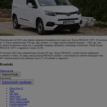
Nieprzerwanie od 2021 roku liderem segmentu kompaktowych vanów jest Toyota PROACE CITY. W kwietniu
br. w Polsce zarejestrowano 379 egz. tego modelu, a w ciągu czterech ostatnich miesięcy – 1591 egz. Jest
to niemal dwukrotnie więcej niż w przypadku drugiego najchętniej wybieranego kombivana. Udział Toyoty
PROACE CITY w segmencie wynosi 25,3%.
W kwietniu 2023 roku zarejestrowano również 187 egz. Toyoty PROACE, co było trzecim najlepszym
wynikiem w klasie. Tę samą, trzecią pozycję PROACE uzyskał w statystykach po czterech miesiącach roku.
847 zarejestrowanych aut przełożyło się na 17,1% udziału w segmencie.
Kontakt
Napisz do nas
Samochody
Samochody
Samochody osobowe
Nowe Aygo X
Yaris
GR Yaris
Yaris Cross
Nowy Yaris Cross
Nowy Urban Cruiser
Corolla Hatchback
Corolla Sedan