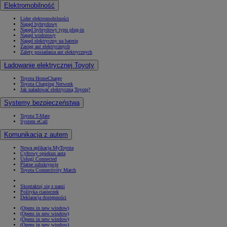
Elektromobilność
Lider elektromobilności
Napęd hybrydowy
Napęd hybrydowy typu plug-in
Napęd wodorowy
Napęd elektryczny na baterię
Zasięg aut elektrycznych
Zalety posiadania aut elektrycznych
Ładowanie elektrycznej Toyoty
Toyota HomeCharge
Toyota Charging Network
Jak naładować elektryczną Toyotę?
Systemy bezpieczeństwa
Toyota T-Mate
System eCall
Komunikacja z autem
Nowa aplikacja MyToyota
Cyfrowy opiekun auta
Usługi Connected
Płatne subskrypcje
Toyota Connectivity Match
Skontaktuj się z nami
Polityka ciasteczek
Deklaracja dostępności
(Opens in new window)
(Opens in new window)
(Opens in new window)
(Opens in new window)