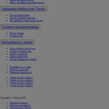
Zalety posiadania aut elektrycznych
Ładowanie elektrycznej Toyoty
Toyota HomeCharge
Toyota Charging Network
Jak naładować elektryczną Toyotę?
Systemy bezpieczeństwa
Toyota T-Mate
System eCall
Komunikacja z autem
Nowa aplikacja MyToyota
Cyfrowy opiekun auta
Usługi Connected
Płatne subskrypcje
Toyota Connectivity Match
Skontaktuj się z nami
Polityka ciasteczek
Deklaracja dostępności
(Opens in new window)
(Opens in new window)
(Opens in new window)
(Opens in new window)
Copyright © Toyota 2026
Informacje prawne
Polityka prywatności
Udostępnianie danych