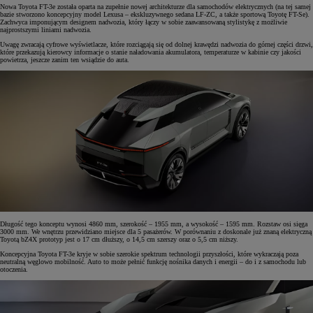
Nowa Toyota FT-3e została oparta na zupełnie nowej architekturze dla samochodów elektrycznych (na tej samej
bazie stworzono koncepcyjny model Lexusa – ekskluzywnego sedana LF-ZC, a także sportową Toyotę FT-Se).
Zachwyca imponującym designem nadwozia, który łączy w sobie zaawansowaną stylistykę z możliwie
najprostszymi liniami nadwozia.
Uwagę zwracają cyfrowe wyświetlacze, które rozciągają się od dolnej krawędzi nadwozia do górnej części drzwi,
które przekazują kierowcy informacje o stanie naładowania akumulatora, temperaturze w kabinie czy jakości
powietrza, jeszcze zanim ten wsiądzie do auta.
Długość tego konceptu wynosi 4860 mm, szerokość – 1955 mm, a wysokość – 1595 mm. Rozstaw osi sięga
3000 mm. We wnętrzu przewidziano miejsce dla 5 pasażerów. W porównaniu z doskonale już znaną elektryczną
Toyotą bZ4X prototyp jest o 17 cm dłuższy, o 14,5 cm szerszy oraz o 5,5 cm niższy.
Koncepcyjna Toyota FT-3e kryje w sobie szerokie spektrum technologii przyszłości, które wykraczają poza
neutralną węglowo mobilność. Auto to może pełnić funkcję nośnika danych i energii – do i z samochodu lub
otoczenia.