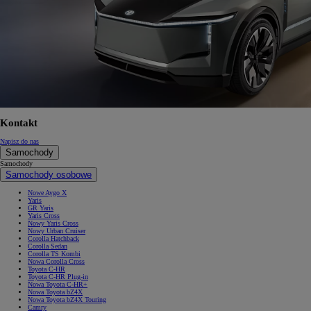
Kontakt
Napisz do nas
Samochody
Samochody
Samochody osobowe
Nowe Aygo X
Yaris
GR Yaris
Yaris Cross
Nowy Yaris Cross
Nowy Urban Cruiser
Corolla Hatchback
Corolla Sedan
Corolla TS Kombi
Nowa Corolla Cross
Toyota C-HR
Toyota C-HR Plug-in
Nowa Toyota C-HR+
Nowa Toyota bZ4X
Nowa Toyota bZ4X Touring
Camry