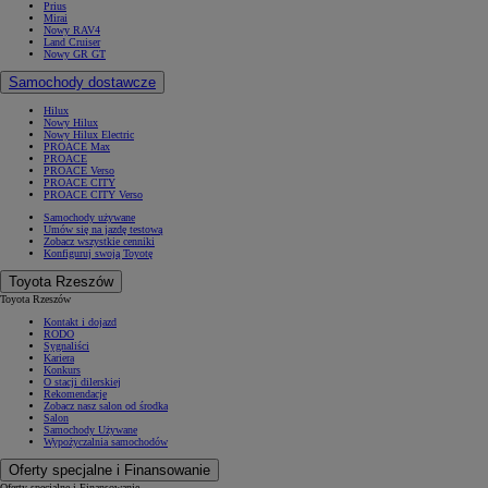
Prius
Mirai
Nowy RAV4
Land Cruiser
Nowy GR GT
Samochody dostawcze
Hilux
Nowy Hilux
Nowy Hilux Electric
PROACE Max
PROACE
PROACE Verso
PROACE CITY
PROACE CITY Verso
Samochody używane
Umów się na jazdę testową
Zobacz wszystkie cenniki
Konfiguruj swoją Toyotę
Toyota Rzeszów
Toyota Rzeszów
Kontakt i dojazd
RODO
Sygnaliści
Kariera
Konkurs
O stacji dilerskiej
Rekomendacje
Zobacz nasz salon od środka
Salon
Samochody Używane
Wypożyczalnia samochodów
Oferty specjalne i Finansowanie
Oferty specjalne i Finansowanie