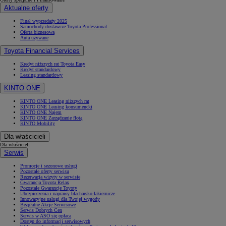
Aktualne oferty
Finał wyprzedaży 2025
Samochody dostawcze Toyota Professional
Oferta biznesowa
Auta używane
Toyota Financial Services
Kredyt niższych rat Toyota Easy
Kredyt standardowy
Leasing standardowy
KINTO ONE
KINTO ONE Leasing niższych rat
KINTO ONE Leasing konsumencki
KINTO ONE Najem
KINTO ONE Zarządzanie flotą
KINTO Mobility
Dla właścicieli
Dla właścicieli
Serwis
Promocje i sezonowe usługi
Pozostałe oferty serwisu
Rezerwacja wizyty w serwisie
Gwarancja Toyota Relax
Pozostałe Gwarancje Toyoty
Ubezpieczenia i naprawy blacharsko-lakiernicze
Innowacyjne usługi dla Twojej wygody
Bezpłatne Akcje Serwisowe
Serwis Dobrych Cen
Serwis w ASO się opłaca
Dostęp do informacji serwisowych