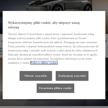
Wykorzystujemy pliki cookie, aby ulepszyć naszą
witrynę
Chcemy ułatwić Ci korzystanie z naszej strony i usprawnić świadczenie usług,
dlatego wykorzystujemy pliki cookie, które są umieszczane na Twoim
W Europie zadebiutowała prototypowa Toyota FT-3e, stanowiąca zapowiedź kolejnej generacji aut
z bateryjnym napędem elektrycznym. Pojazd ten zachwyca przemyślaną stylistyką i zaawansowanymi
komputerze, telefonie komórkowym lub tablecie. Pomagają one nam zrozumieć
technologiami.
Twoje potrzeby i ulepszać funkcjonalność naszej witryny. Są wykorzystywane do
Podczas konferencji Kenshiki Forum w Brukseli swoją europejską premierę miała koncepcyjna Toyota FT-3e.
dostarczania usług i narzędzi osób trzecich, a także służą do celów reklamowych.
Model ten pokazał, jakie możliwości stylistyczne i technologiczne daje nowa generacja samochodów
z bateryjnym napędem elektrycznym.
Zalecamy akceptację wszystkich plików cookie. Jeżeli nie wyrażasz na to zgody,
możesz łatwo zmienić ich ustawienia. Szczegółowe informacje na ten temat
znajdziesz w naszej
Polityce plików cookie.
Odrzuć wszystkie
Zaakceptuj wszystkie
Ustawienia plików cookie