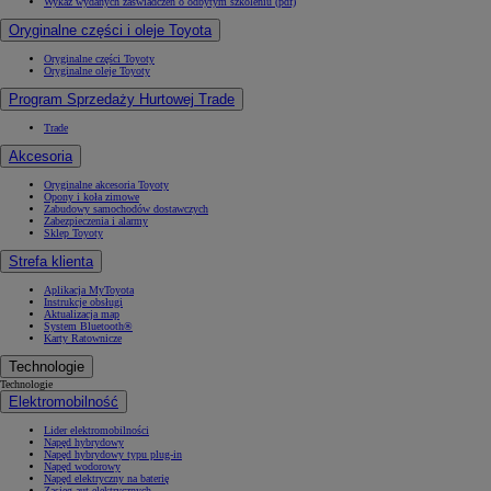
Wykaz wydanych zaświadczeń o odbytym szkoleniu (pdf)
Oryginalne części i oleje Toyota
Oryginalne części Toyoty
Oryginalne oleje Toyoty
Program Sprzedaży Hurtowej Trade
Trade
Akcesoria
Oryginalne akcesoria Toyoty
Opony i koła zimowe
Zabudowy samochodów dostawczych
Zabezpieczenia i alarmy
Sklep Toyoty
Strefa klienta
Aplikacja MyToyota
Instrukcje obsługi
Aktualizacja map
System Bluetooth®
Karty Ratownicze
Technologie
Technologie
Elektromobilność
Lider elektromobilności
Napęd hybrydowy
Napęd hybrydowy typu plug-in
Napęd wodorowy
Napęd elektryczny na baterię
Zasięg aut elektrycznych