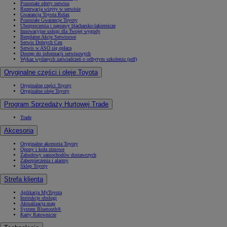
Pozostałe oferty serwisu
Rezerwacja wizyty w serwisie
Gwarancja Toyota Relax
Pozostałe Gwarancje Toyoty
Ubezpieczenia i naprawy blacharsko-lakiernicze
Innowacyjne usługi dla Twojej wygody
Bezpłatne Akcje Serwisowe
Serwis Dobrych Cen
Serwis w ASO się opłaca
Dostęp do informacji serwisowych
Wykaz wydanych zaświadczeń o odbytym szkoleniu (pdf)
Oryginalne części i oleje Toyota
Oryginalne części Toyoty
Oryginalne oleje Toyoty
Program Sprzedaży Hurtowej Trade
Trade
Akcesoria
Oryginalne akcesoria Toyoty
Opony i koła zimowe
Zabudowy samochodów dostawczych
Zabezpieczenia i alarmy
Sklep Toyoty
Strefa klienta
Aplikacja MyToyota
Instrukcje obsługi
Aktualizacja map
System Bluetooth®
Karty Ratownicze