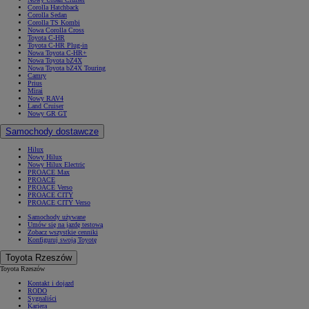
Corolla Hatchback
Corolla Sedan
Corolla TS Kombi
Nowa Corolla Cross
Toyota C-HR
Toyota C-HR Plug-in
Nowa Toyota C-HR+
Nowa Toyota bZ4X
Nowa Toyota bZ4X Touring
Camry
Prius
Mirai
Nowy RAV4
Land Cruiser
Nowy GR GT
Samochody dostawcze
Hilux
Nowy Hilux
Nowy Hilux Electric
PROACE Max
PROACE
PROACE Verso
PROACE CITY
PROACE CITY Verso
Samochody używane
Umów się na jazdę testową
Zobacz wszystkie cenniki
Konfiguruj swoją Toyotę
Toyota Rzeszów
Toyota Rzeszów
Kontakt i dojazd
RODO
Sygnaliści
Kariera