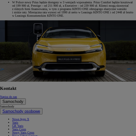
W Polsce nowy Prius będzie dostępny w 3 wersjach wyposażenia. Prius Comfort będzie kosztował
od 199 900 zł, Prestige – od 211 900 zł, a Executive – od 239 900 zł. Klienci mogą skorzystać
z różnych form finansowania, w tym z programu KINTO ONE oferującego elastyczne warunki
i niskie raty. Miesięczna rata wynosi od 1990 zł netto w Leasingu KINTO ONE i od 2448 zł brutto
w Leasingu Konsumenckim KINTO ONE.
Kontakt
Napisz do nas
Samochody
Samochody
Samochody osobowe
Nowe Aygo X
Yaris
GR Yaris
Yaris Cross
Nowy Yaris Cross
Nowy Urban Cruiser