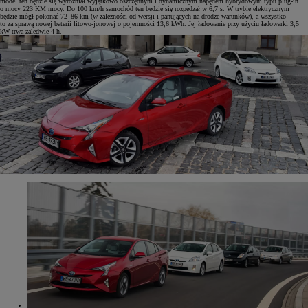
model ten będzie się wyróżniał wyjątkowo oszczędnym i dynamicznym napędem hybrydowym typu plug-in
o mocy 223 KM mocy. Do 100 km/h samochód ten będzie się rozpędzał w 6,7 s. W trybie elektrycznym
będzie mógł pokonać 72–86 km (w zależności od wersji i panujących na drodze warunków), a wszystko
to za sprawą nowej baterii litowo-jonowej o pojemności 13,6 kWh. Jej ładowanie przy użyciu ładowarki 3,5
kW trwa zaledwie 4 h.