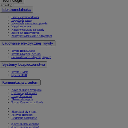
Technologie
Technologie
Elektromobilność
Lider elektromobilności
Napęd hybrydowy
Napęd hybrydowy typu plug-in
Napęd wodorowy
Napęd elektryczny na baterię
Zasięg aut elektrycznych
Zalety posiadania aut elektrycznych
Ładowanie elektrycznej Toyoty
Toyota HomeCharge
Toyota Charging Network
Jak naładować elektryczną Toyotę?
Systemy bezpieczeństwa
Toyota T-Mate
System eCall
Komunikacja z autem
Nowa aplikacja MyToyota
Cyfrowy opiekun auta
Usługi Connected
Płatne subskrypcje
Toyota Connectivity Match
Skontaktuj się z nami
Polityka ciasteczek
Deklaracja dostępności
(Opens in new window)
(Opens in new window)