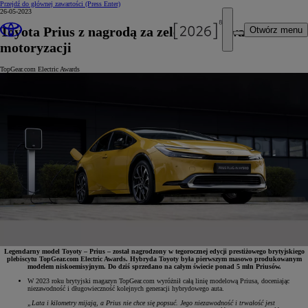
Przejdź do głównej zawartości
(Press Enter)
26-05-2023
Toyota Prius z nagrodą za zelektryfikowanie
Otwórz menu
motoryzacji
TopGear.com Electric Awards
Legendarny model Toyoty – Prius – został nagrodzony w tegorocznej edycji prestiżowego brytyjskiego
plebiscytu TopGear.com Electric Awards. Hybryda Toyoty była pierwszym masowo produkowanym
modelem niskoemisyjnym. Do dziś sprzedano na całym świecie ponad 5 mln Priusów.
W 2023 roku brytyjski magazyn TopGear.com wyróżnił całą linię modelową Priusa, doceniając
niezawodność i długowieczność kolejnych generacji hybrydowego auta.
„Lata i kilometry mijają, a Prius nie chce się popsuć. Jego niezawodność i trwałość jest