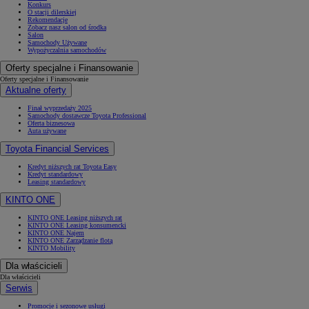
Konkurs
O stacji dilerskiej
Rekomendacje
Zobacz nasz salon od środka
Salon
Samochody Używane
Wypożyczalnia samochodów
Oferty specjalne i Finansowanie
Oferty specjalne i Finansowanie
Aktualne oferty
Finał wyprzedaży 2025
Samochody dostawcze Toyota Professional
Oferta biznesowa
Auta używane
Toyota Financial Services
Kredyt niższych rat Toyota Easy
Kredyt standardowy
Leasing standardowy
KINTO ONE
KINTO ONE Leasing niższych rat
KINTO ONE Leasing konsumencki
KINTO ONE Najem
KINTO ONE Zarządzanie flotą
KINTO Mobility
Dla właścicieli
Dla właścicieli
Serwis
Promocje i sezonowe usługi