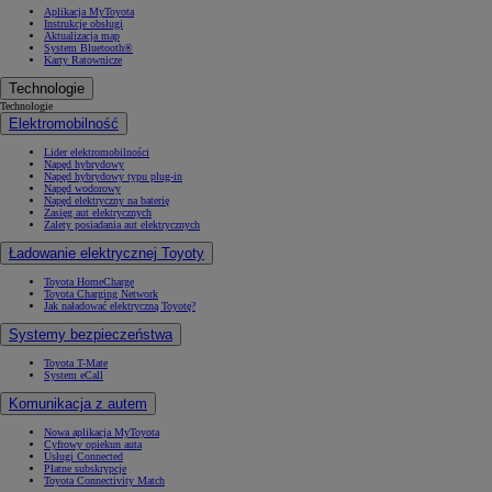
Aplikacja MyToyota
Instrukcje obsługi
Aktualizacja map
System Bluetooth®
Karty Ratownicze
Technologie
Technologie
Elektromobilność
Lider elektromobilności
Napęd hybrydowy
Napęd hybrydowy typu plug-in
Napęd wodorowy
Napęd elektryczny na baterię
Zasięg aut elektrycznych
Zalety posiadania aut elektrycznych
Ładowanie elektrycznej Toyoty
Toyota HomeCharge
Toyota Charging Network
Jak naładować elektryczną Toyotę?
Systemy bezpieczeństwa
Toyota T-Mate
System eCall
Komunikacja z autem
Nowa aplikacja MyToyota
Cyfrowy opiekun auta
Usługi Connected
Płatne subskrypcje
Toyota Connectivity Match