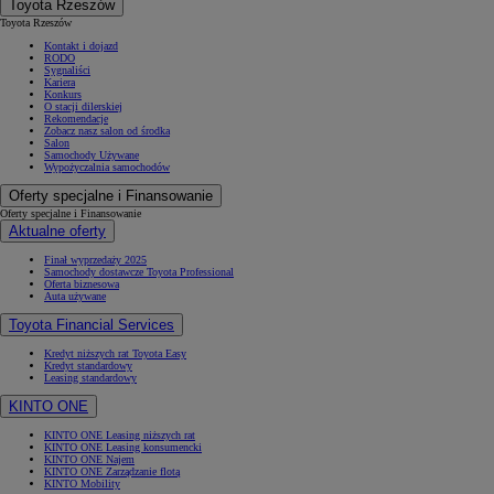
Toyota Rzeszów
Toyota Rzeszów
Kontakt i dojazd
RODO
Sygnaliści
Kariera
Konkurs
O stacji dilerskiej
Rekomendacje
Zobacz nasz salon od środka
Salon
Samochody Używane
Wypożyczalnia samochodów
Oferty specjalne i Finansowanie
Oferty specjalne i Finansowanie
Aktualne oferty
Finał wyprzedaży 2025
Samochody dostawcze Toyota Professional
Oferta biznesowa
Auta używane
Toyota Financial Services
Kredyt niższych rat Toyota Easy
Kredyt standardowy
Leasing standardowy
KINTO ONE
KINTO ONE Leasing niższych rat
KINTO ONE Leasing konsumencki
KINTO ONE Najem
KINTO ONE Zarządzanie flotą
KINTO Mobility