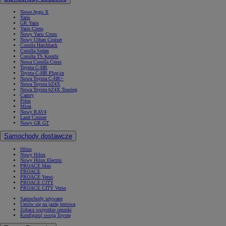
Nowe Aygo X
Yaris
GR Yaris
Yaris Cross
Nowy Yaris Cross
Nowy Urban Cruiser
Corolla Hatchback
Corolla Sedan
Corolla TS Kombi
Nowa Corolla Cross
Toyota C-HR
Toyota C-HR Plug-in
Nowa Toyota C-HR+
Nowa Toyota bZ4X
Nowa Toyota bZ4X Touring
Camry
Prius
Mirai
Nowy RAV4
Land Cruiser
Nowy GR GT
Samochody dostawcze
Hilux
Nowy Hilux
Nowy Hilux Electric
PROACE Max
PROACE
PROACE Verso
PROACE CITY
PROACE CITY Verso
Samochody używane
Umów się na jazdę testową
Zobacz wszystkie cenniki
Konfiguruj swoją Toyotę