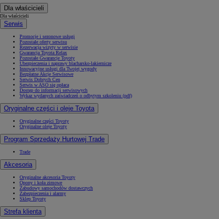
Dla właścicieli
Dla właścicieli
Serwis
Promocje i sezonowe usługi
Pozostałe oferty serwisu
Rezerwacja wizyty w serwisie
Gwarancja Toyota Relax
Pozostałe Gwarancje Toyoty
Ubezpieczenia i naprawy blacharsko-lakiernicze
Innowacyjne usługi dla Twojej wygody
Bezpłatne Akcje Serwisowe
Serwis Dobrych Cen
Serwis w ASO się opłaca
Dostęp do informacji serwisowych
Wykaz wydanych zaświadczeń o odbytym szkoleniu (pdf)
Oryginalne części i oleje Toyota
Oryginalne części Toyoty
Oryginalne oleje Toyoty
Program Sprzedaży Hurtowej Trade
Trade
Akcesoria
Oryginalne akcesoria Toyoty
Opony i koła zimowe
Zabudowy samochodów dostawczych
Zabezpieczenia i alarmy
Sklep Toyoty
Strefa klienta