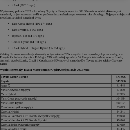
RAV4 (38 731 egz.).
W pierwszej połowie 2023 roku salony Toyoty w Europie opuściło 380 384 auta ze zelektryfikowanymi
napędami, co jest wzrostem o 4% w porównaniu z analogicznym okresem roku ubiegłego. Najpopularniejszymi
modelami z takimi napędami były:
Yaris Cross Hybrid (100 174 egz.),
Yaris Hybrid (72 965 egz.),
Toyota C-HR (64 370 egz.),
Corolla Hybrid (64 341 egz.),
RAV4 Hybrid i Plug-in Hybrid (35 354 egz.).
Zelektryfikowane samochody stanowiły w tym okresie 70% wszystkich aut sprzedanych przez markę, a w
Europie Zachodniej (łącznie z Polską) – 75% całkowitej sprzedaży. W Europie Wschodniej oraz w Izraelu,
Armenii, Azerbejdżanie, Gruzji i Kazachstanie 50% nowych samochodów Toyoty miało zelektryfikowany
napęd.
Wyniki sprzedaży Toyota Motor Europe w pierwszej połowie 2023 roku
Toyota Motor Europe
573 976
Toyota
539 956
Aygo X
41 448
Yaris (wszystkie napędy)
87 850
Yaris Hybrid
72 965
Yaris Cross (wszystkie napędy)
104 564
Yaris Cross Hybrid
100 174
Corolla (wszystkie napędy)
83 073
Corolla Hybrid
64 341
Corolla Hatchback i TS Kombi (wszystkie napędy)
49 968
Corolla Hatchback i TS Kombi Hybrid
49 846
Corolla Sedan (wszystkie napędy)
33 069
Corolla Sedan Hybrid
14 495