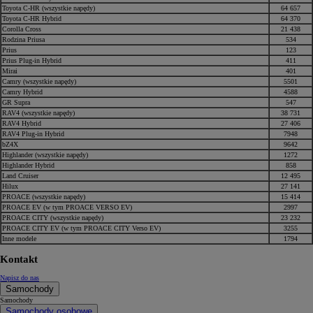
Toyota C-HR (wszystkie napędy)
64 657
Toyota C-HR Hybrid
64 370
Corolla Cross
21 438
Rodzina Priusa
534
Prius
123
Prius Plug-in Hybrid
411
Mirai
401
Camry (wszystkie napędy)
5501
Camry Hybrid
4588
GR Supra
547
RAV4 (wszystkie napędy)
38 731
RAV4 Hybrid
27 406
RAV4 Plug-in Hybrid
7948
bZ4X
9642
Highlander (wszystkie napędy)
1272
Highlander Hybrid
858
Land Cruiser
12 495
Hilux
27 141
PROACE (wszystkie napędy)
15 414
PROACE EV (w tym PROACE VERSO EV)
2997
PROACE CITY (wszystkie napędy)
23 232
PROACE CITY EV (w tym PROACE CITY Verso EV)
3255
Inne modele
1794
Kontakt
Napisz do nas
Samochody
Samochody
Samochody osobowe