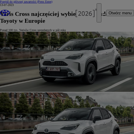
Przejdź do głównej zawartości
(Press Enter)
13-07-2023
Yaris Cross najczęściej wybieranym modelem
Otwórz menu
Toyoty w Europie
Ponad 100 tys. Yarisów Cross sprzedanych w pół roku